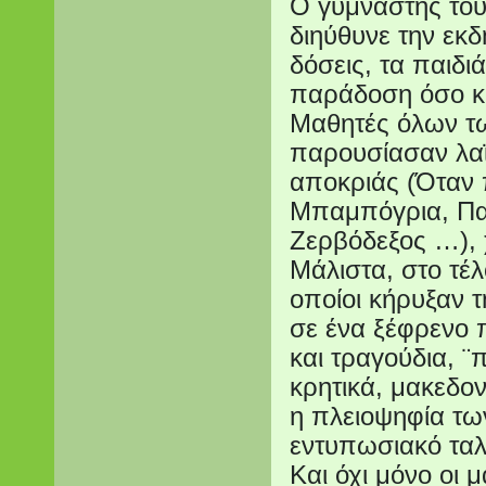
Ο γυμναστής του
διηύθυνε την εκ
δόσεις, τα παιδι
παράδοση όσο κα
Μαθητές όλων τω
παρουσίασαν λαϊ
αποκριάς (Όταν
Μπαμπόγρια, Πα
Ζερβόδεξος …), 
Μάλιστα, στο τέλ
οποίοι κήρυξαν 
σε ένα ξέφρενο 
και τραγούδια, ¨π
κρητικά, μακεδον
η πλειοψηφία τω
εντυπωσιακό ταλ
Και όχι μόνο οι 