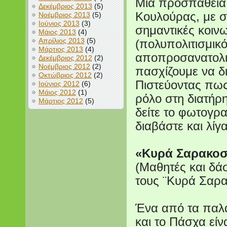
Μια προσπάθεια 
Δεκέμβριος 2013
(5)
Κουλούρας, με σ
Νοέμβριος 2013
(5)
Ιούνιος 2013
(3)
σημαντικές κοιν
Μάιος 2013
(4)
Απρίλιος 2013
(5)
(πολυπολιτισμικό
Μάρτιος 2013
(4)
αποπροσανατολισ
Δεκέμβριος 2012
(2)
Νοέμβριος 2012
(2)
πασχίζουμε να δ
Οκτώβριος 2012
(2)
Πιστεύοντας πως
Ιούνιος 2012
(6)
Μάιος 2012
(1)
ρόλο στη διατήρ
Μάρτιος 2012
(5)
δείτε το φωτογρ
διαβάστε και λίγ
«Κυρά Σαρακοσ
(Μαθητές και δάσ
τους ¨Κυρά Σαρα
Ένα από τα παλα
και το Πάσχα είν