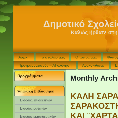
Δημοτικό Σχολε
Καλώς ήρθατε στη
Αρχική
Το σχολείο μας
Ο τόπος μας
Φωτογ
Προγραμματισμός – Αξιολόγηση
Ανακοινώσεις
Ε
Προγράμματα
Monthly Arch
Ψηφιακή βιβλιοθήκη
ΚΑΛΗ ΣΑΡΑ
Είσοδος επισκεπτών
ΣΑΡΑΚΟΣΤΗ¨
Eίσοδος μαθητών
ΚΑΙ ¨ΧΑΡΤ
Είσοδος εκπαιδευτικών