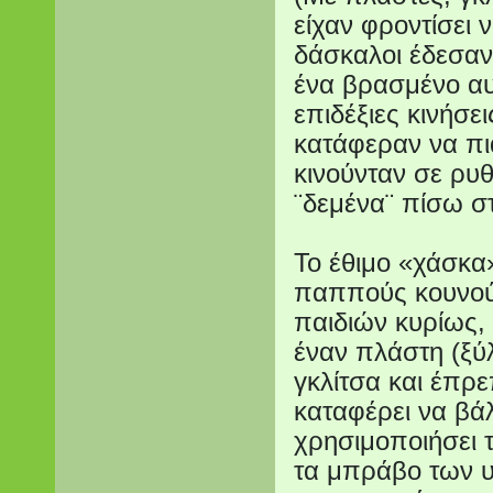
είχαν φροντίσει 
δάσκαλοι έδεσαν
ένα βρασμένο αυ
επιδέξιες κινήσε
κατάφεραν να πι
κινούνταν σε ρυθ
¨δεμένα¨ πίσω σ
Το έθιμο «χάσκα»
παππούς κουνού
παιδιών κυρίως,
έναν πλάστη (ξύλ
γκλίτσα και έπρ
καταφέρει να βάλ
χρησιμοποιήσει 
τα μπράβο των υπ