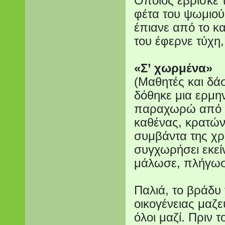
Όποιος έβρισκε 
φέτα του ψωμιού
έπιανε από το κ
του έφερνε τύχη,
«Σ’ χωρμένα»
(Μαθητές και δά
δόθηκε μια ερμη
παραχωρώ από το
καθένας, κρατών
συμβάντα της χρ
συγχωρήσει εκεί
μάλωσε, πλήγω
Παλιά, το βράδυ 
οικογένειας μαζ
όλοι μαζί. Πριν