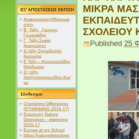
ΜΙΚΡΑ ΜΑΣ
ΕΞ' ΑΠΟΣΤΑΣΕΩΣ ΕΚΠ/ΣΗ
ΕΚΠΑΙΔΕΥΤ
Ανακοινώσεις//Μένουμε
σπίτι
ΣΧΟΛΕΙΟΥ 
Β΄ Τάξη , Γιώργος
Γεωργιάδης
Γ΄ Τάξη Σοφία
Published
25 
Αναγνώστη
Δ΄τάξη Σπυριδούλα
Κωτούλα
Ε Τάξη – Κοντογουλίδης
Θεόδωρος
Στ τάξη,
Χατζηπαναγιωτίδου Κω/
να
Σύνδεσμοι
Cherishing Differences
(ETWINNING 2016-17)
Erasmus+ Nature
Detectives – etwinning
2015-17
Europe at my School
https://naturedetectives