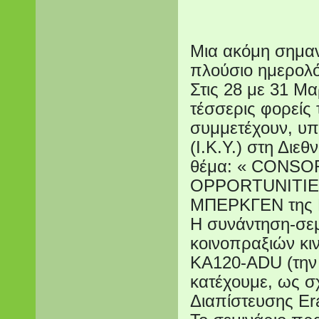
Μια ακόμη σημαν
πλούσιο ημερολό
Στις 28 με 31 Μα
τέσσερις φορείς
συμμετέχουν, υπ
(Ι.Κ.Υ.) στη Διε
θέμα: « CONS
OPPORTUNITIES»
ΜΠΕΡΚΓΕΝ της
Η συνάντηση-σεμ
κοινοπραξιών κι
KA120-ADU (την ι
κατέχουμε, ως σ
Διαπίστευσης Er