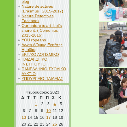
blog
Nature detectives
(Erasmus+ 2015-2017)
Nature Detectives
Facebook
Our nature is art. Let's
share it. ( Comenius
2013-2015)
YOU ropeans
Δ/νση Α/θμιας Εκπ/σης
Ημαθίας
ΕΚΠ/ΚΟ ΛΟΓΙΣΜΙΚΟ
ΠΑΙΔΑΓΩΓΙΚΟ
ΙΝΣΤΙΤΟΥΤΟ
ΠΑΝΕΛΛΗΝΙΟ ΣΧΟΛΙΚΟ
ΔΥΚΤΙΟ
ΥΠΟΥΡΓΕΙΟ ΠΑΙΔΕΙΑΣ
Φεβρουάριος 2023
Δ
Τ
Τ
Π
Π
Σ
Κ
1
2
3
4
5
6
7
8
9
10
11
12
13
14
15
16
17
18
19
20
21
22
23
24
25
26