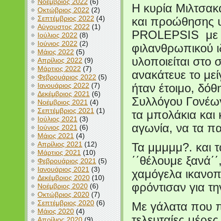
Νοέμβριος 2022
(6)
Η κυρία Μιλτσακ
Οκτώβριος 2022
(2)
Σεπτέμβριος 2022
(4)
και προώθησης υγ
Αύγουστος 2022
(1)
PROLEPSIS με τ
Ιούλιος 2022
(8)
Ιούνιος 2022
(2)
φιλανθρωπικού ι
Μάιος 2022
(5)
υλοποιείται στο 
Απρίλιος 2022
(9)
Μάρτιος 2022
(7)
ανακάτευε το μεί
Φεβρουάριος 2022
(5)
Ιανουάριος 2022
(7)
ήταν έτοιμο, δόθ
Δεκέμβριος 2021
(6)
Συλλόγου Γονέων
Νοέμβριος 2021
(4)
Σεπτέμβριος 2021
(1)
τα μπολάκια και
Ιούλιος 2021
(3)
αγωνία, να τα π
Ιούνιος 2021
(6)
Μάιος 2021
(4)
Απρίλιος 2021
(12)
Τα μμμμμ?. και τ
Μάρτιος 2021
(10)
΄΄θέλουμε ξανά΄΄
Φεβρουάριος 2021
(5)
Ιανουάριος 2021
(3)
χαμόγελα ικανοπο
Δεκέμβριος 2020
(10)
φρόντισαν για τη
Νοέμβριος 2020
(6)
Οκτώβριος 2020
(7)
Σεπτέμβριος 2020
(6)
Με γάλατα που 
Μάιος 2020
(4)
τελευταίες μέρε
Απρίλιος 2020
(9)