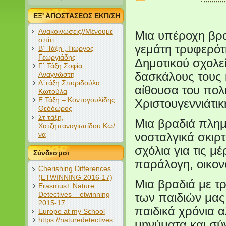
ΕΞ' ΑΠΟΣΤΑΣΕΩΣ ΕΚΠ/ΣΗ
Ανακοινώσεις//Μένουμε
Μια υπέροχη βρα
σπίτι
γεμάτη τρυφερότ
Β΄ Τάξη , Γιώργος
Γεωργιάδης
Δημοτικού σχολε
Γ΄ Τάξη Σοφία
Αναγνώστη
δασκάλους τους 
Δ΄τάξη Σπυριδούλα
αίθουσα του πολ
Κωτούλα
Ε Τάξη – Κοντογουλίδης
Χριστουγεννιάτι
Θεόδωρος
Στ τάξη,
Μια βραδιά πλημ
Χατζηπαναγιωτίδου Κω/
να
νοσταλγικά σκιρτ
σχόλια για τις μ
Σύνδεσμοι
παράλογη, οικον
Cherishing Differences
(ETWINNING 2016-17)
Μια βραδιά με τρ
Erasmus+ Nature
Detectives – etwinning
των παιδιών μας
2015-17
παιδικά χρόνια 
Europe at my School
https://naturedetectives
μηνύματα και σ