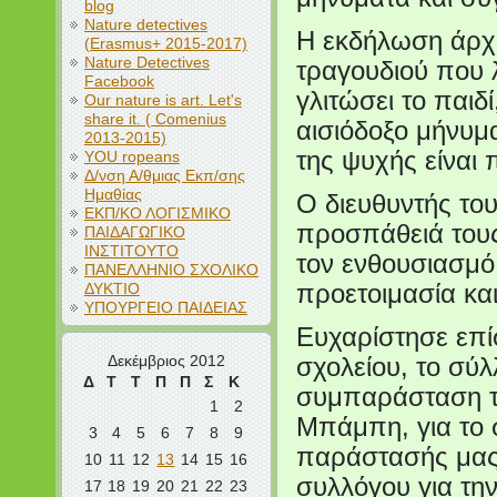
blog
Nature detectives
Η εκδήλωση άρχι
(Erasmus+ 2015-2017)
Nature Detectives
τραγουδιού που λ
Facebook
γλιτώσει το παιδ
Our nature is art. Let's
share it. ( Comenius
αισιόδοξο μήνυμ
2013-2015)
της ψυχής είναι
YOU ropeans
Δ/νση Α/θμιας Εκπ/σης
Ημαθίας
Ο διευθυντής του
ΕΚΠ/ΚΟ ΛΟΓΙΣΜΙΚΟ
προσπάθειά τους
ΠΑΙΔΑΓΩΓΙΚΟ
ΙΝΣΤΙΤΟΥΤΟ
τον ενθουσιασμό 
ΠΑΝΕΛΛΗΝΙΟ ΣΧΟΛΙΚΟ
ΔΥΚΤΙΟ
προετοιμασία και
ΥΠΟΥΡΓΕΙΟ ΠΑΙΔΕΙΑΣ
Ευχαρίστησε επί
Δεκέμβριος 2012
σχολείου, το σύ
Δ
Τ
Τ
Π
Π
Σ
Κ
συμπαράσταση τ
1
2
Μπάμπη, για το 
3
4
5
6
7
8
9
παράστασής μας,
10
11
12
13
14
15
16
συλλόγου για τη
17
18
19
20
21
22
23