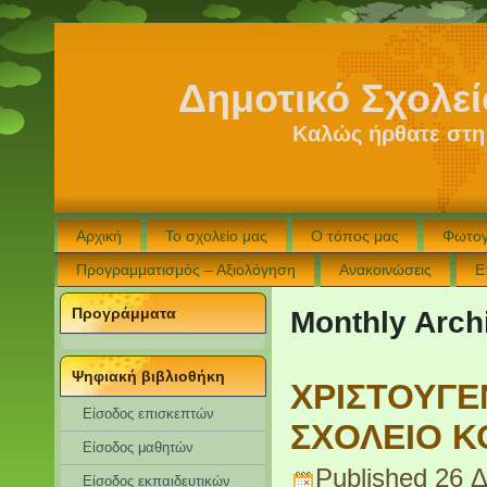
Δημοτικό Σχολε
Καλώς ήρθατε στη
Αρχική
Το σχολείο μας
Ο τόπος μας
Φωτογ
Προγραμματισμός – Αξιολόγηση
Ανακοινώσεις
Ε
Προγράμματα
Monthly Arch
Ψηφιακή βιβλιοθήκη
ΧΡΙΣΤΟΥΓΕ
Είσοδος επισκεπτών
ΣΧΟΛΕΙΟ Κ
Eίσοδος μαθητών
Published
26 Δ
Είσοδος εκπαιδευτικών