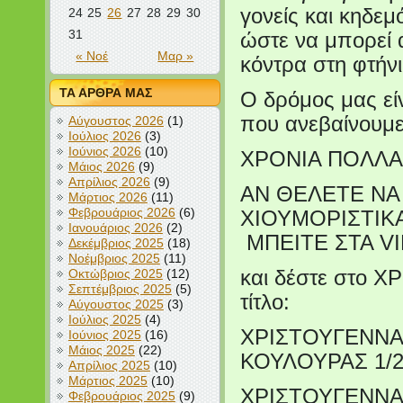
γονείς και κηδεμ
24
25
26
27
28
29
30
31
ώστε να μπορεί α
« Νοέ
Μαρ »
κόντρα στη φτήνι
ΤΑ ΑΡΘΡΑ ΜΑΣ
Ο δρόμος μας είν
που ανεβαίνουμε 
Αύγουστος 2026
(1)
Ιούλιος 2026
(3)
Ιούνιος 2026
(10)
ΧΡΟΝΙΑ ΠΟΛΛΑ
Μάιος 2026
(9)
Απρίλιος 2026
(9)
ΑΝ ΘΕΛΕΤΕ ΝΑ
Μάρτιος 2026
(11)
Φεβρουάριος 2026
(6)
ΧΙΟΥΜΟΡΙΣΤΙΚΑ
Ιανουάριος 2026
(2)
ΜΠΕΙΤΕ ΣΤΑ VI
Δεκέμβριος 2025
(18)
Νοέμβριος 2025
(11)
Οκτώβριος 2025
(12)
και δέστε στο Χ
Σεπτέμβριος 2025
(5)
τίτλο:
Αύγουστος 2025
(3)
Ιούλιος 2025
(4)
ΧΡΙΣΤΟΥΓΕΝΝΑ
Ιούνιος 2025
(16)
Μάιος 2025
(22)
ΚΟΥΛΟΥΡΑΣ 1/
Απρίλιος 2025
(10)
Μάρτιος 2025
(10)
ΧΡΙΣΤΟΥΓΕΝΝΑ
Φεβρουάριος 2025
(9)