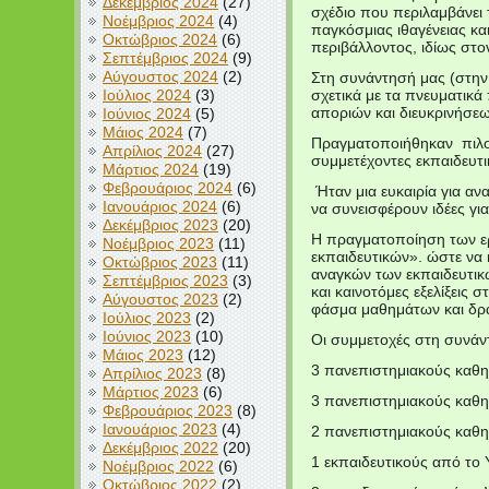
Δεκέμβριος 2024
(27)
σχέδιο που περιλαμβάνει 
Νοέμβριος 2024
(4)
παγκόσμιας ιθαγένειας κα
Οκτώβριος 2024
(6)
περιβάλλοντος, ιδίως στ
Σεπτέμβριος 2024
(9)
Αύγουστος 2024
(2)
Στη συνάντησή μας (στην
Ιούλιος 2024
(3)
σχετικά με τα πνευματικ
αποριών και διευκρινήσε
Ιούνιος 2024
(5)
Μάιος 2024
(7)
Πραγματοποιήθηκαν πιλοτ
Απρίλιος 2024
(27)
συμμετέχοντες εκπαιδευτι
Μάρτιος 2024
(19)
Φεβρουάριος 2024
(6)
Ήταν μια ευκαιρία για αν
Ιανουάριος 2024
(6)
να συνεισφέρουν ιδέες για
Δεκέμβριος 2023
(20)
Η πραγματοποίηση των ερ
Νοέμβριος 2023
(11)
εκπαιδευτικών». ώστε να
Οκτώβριος 2023
(11)
αναγκών των εκπαιδευτικώ
Σεπτέμβριος 2023
(3)
και καινοτόμες εξελίξεις
Αύγουστος 2023
(2)
φάσμα μαθημάτων και δρα
Ιούλιος 2023
(2)
Ιούνιος 2023
(10)
Οι συμμετοχές στη συνά
Μάιος 2023
(12)
3 πανεπιστημιακούς κα
Απρίλιος 2023
(8)
Μάρτιος 2023
(6)
3 πανεπιστημιακούς καθ
Φεβρουάριος 2023
(8)
Ιανουάριος 2023
(4)
2 πανεπιστημιακούς κα
Δεκέμβριος 2022
(20)
1 εκπαιδευτικούς από τ
Νοέμβριος 2022
(6)
Οκτώβριος 2022
(2)