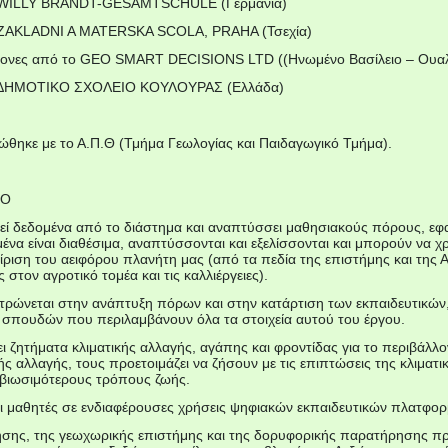
το WILLY BRANDT-GESAMTSCHULE (Γερμανία)
ο ZAKLADNI A MATERSKA SCOLA, PRAHA (Τσεχία)
τήμονες από το GEO SMART DECISIONS LTD ((Ηνωμένο Βασίλειο – Ουαλ
το ΔΗΜΟΤΙΚΟ ΣΧΟΛΕΙΟ ΚΟΥΛΟΥΡΑΣ (Ελλάδα)
θηκε με το Α.Π.Θ (Τμήμα Γεωλογίας και Παιδαγωγικό Τμήμα).
ΙΟ
εί δεδομένα από το διάστημα και αναπτύσσει μαθησιακούς πόρους, εφα
ομένα είναι διαθέσιμα, αναπτύσσονται και εξελίσσονται και μπορούν να
ριση του αειφόρου πλανήτη μας (από τα πεδία της επιστήμης και της 
στον αγροτικό τομέα και τις καλλιέργειες).
τρώνεται στην ανάπτυξη πόρων και στην κατάρτιση των εκπαιδευτικών
σπουδών που περιλαμβάνουν όλα τα στοιχεία αυτού του έργου.
ι ζητήματα κλιματικής αλλαγής, αγάπης και φροντίδας για το περιβάλλο
κής αλλαγής, τους προετοιμάζει να ζήσουν με τις επιπτώσεις της κλιματι
 βιωσιμότερους τρόπους ζωής.
αι μαθητές σε ενδιαφέρουσες χρήσεις ψηφιακών εκπαιδευτικών πλατφορ
ησης, της γεωχωρικής επιστήμης και της δορυφορικής παρατήρησης προ