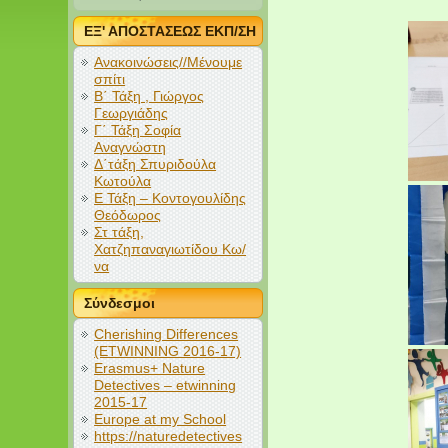
ΕΞ' ΑΠΟΣΤΑΣΕΩΣ ΕΚΠ/ΣΗ
Ανακοινώσεις//Μένουμε
σπίτι
Β΄ Τάξη , Γιώργος
Γεωργιάδης
Γ΄ Τάξη Σοφία
Αναγνώστη
Δ΄τάξη Σπυριδούλα
Κωτούλα
Ε Τάξη – Κοντογουλίδης
Θεόδωρος
Στ τάξη,
Χατζηπαναγιωτίδου Κω/
να
Σύνδεσμοι
Cherishing Differences
(ETWINNING 2016-17)
Erasmus+ Nature
Detectives – etwinning
2015-17
Europe at my School
https://naturedetectives