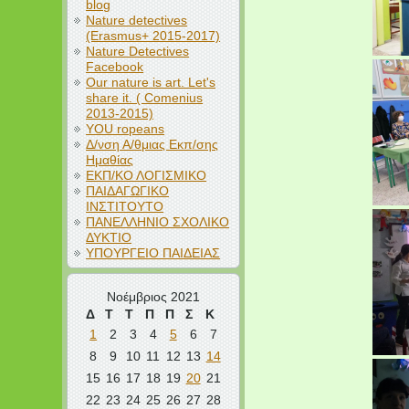
blog
Nature detectives
(Erasmus+ 2015-2017)
Nature Detectives
Facebook
Our nature is art. Let's
share it. ( Comenius
2013-2015)
YOU ropeans
Δ/νση Α/θμιας Εκπ/σης
Ημαθίας
ΕΚΠ/ΚΟ ΛΟΓΙΣΜΙΚΟ
ΠΑΙΔΑΓΩΓΙΚΟ
ΙΝΣΤΙΤΟΥΤΟ
ΠΑΝΕΛΛΗΝΙΟ ΣΧΟΛΙΚΟ
ΔΥΚΤΙΟ
ΥΠΟΥΡΓΕΙΟ ΠΑΙΔΕΙΑΣ
Νοέμβριος 2021
Δ
Τ
Τ
Π
Π
Σ
Κ
1
2
3
4
5
6
7
8
9
10
11
12
13
14
15
16
17
18
19
20
21
22
23
24
25
26
27
28