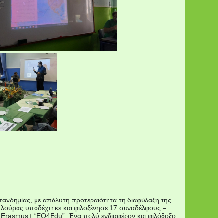
 πανδημίας, με απόλυτη προτεραιότητα τη διαφύλαξη της
ουλούρας υποδέχτηκε και φιλοξένησε 17 συναδέλφους –
ουErasmus+ “EO4Edu”. Ένα πολύ ενδιαφέρον και φιλόδοξο