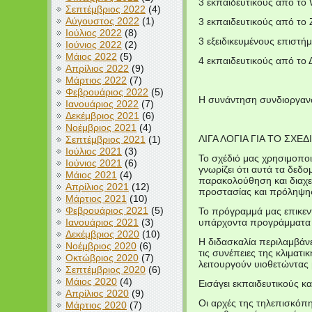
3 εκπαιδευτικούς από 
Σεπτέμβριος 2022
(4)
Αύγουστος 2022
(1)
3 εκπαιδευτικούς από τ
Ιούλιος 2022
(8)
3 εξειδικευμένους επισ
Ιούνιος 2022
(2)
Μάιος 2022
(5)
4 εκπαιδευτικούς από 
Απρίλιος 2022
(9)
Μάρτιος 2022
(7)
Φεβρουάριος 2022
(5)
Η συνάντηση συνδιοργανώ
Ιανουάριος 2022
(7)
Δεκέμβριος 2021
(6)
Νοέμβριος 2021
(4)
ΛΙΓΑ ΛΟΓΙΑ ΓΙΑ ΤΟ ΣΧΕΔ
Σεπτέμβριος 2021
(1)
Ιούλιος 2021
(3)
Το σχέδιό μας χρησιμοποι
Ιούνιος 2021
(6)
γνωρίζει ότι αυτά τα δεδ
Μάιος 2021
(4)
παρακολούθηση και διαχεί
Απρίλιος 2021
(12)
προστασίας και πρόληψης 
Μάρτιος 2021
(10)
Φεβρουάριος 2021
(5)
Το πρόγραμμά μας επικεν
Ιανουάριος 2021
(3)
υπάρχοντα προγράμματα 
Δεκέμβριος 2020
(10)
Η διδασκαλία περιλαμβάνε
Νοέμβριος 2020
(6)
τις συνέπειες της κλιματι
Οκτώβριος 2020
(7)
λειτουργούν υιοθετώντας
Σεπτέμβριος 2020
(6)
Μάιος 2020
(4)
Εισάγει εκπαιδευτικούς κ
Απρίλιος 2020
(9)
Οι αρχές της τηλεπισκόπ
Μάρτιος 2020
(7)