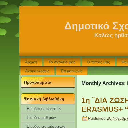
Δημοτικό Σχ
Καλώς ήρθατ
Αρχική
Το σχολείο μας
Ο τόπος μας
Φω
Ανακοινώσεις
Επικοινωνία
Προγράμματα
Monthly Archives:
1η ¨ΔΙΑ ΖΩ
Ψηφιακή βιβλιοθήκη
ERASMUS+ “
Είσοδος επισκεπτών
Eίσοδος μαθητών
Published
20 Νοεμβρί
Είσοδος εκπαιδευτικών