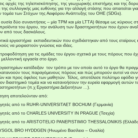
τις αρχές της τηλεπισκόπησης, της γεωχωρικής επιστήμης και της δορ
ι της συλλογικής μας ευθύνης για την αλλαγή στάσης που απαιτείται γι
ον τομέα των Στόχων της Αειφόρου Ανάπτυξης του ΟΗΕ (SDGs).
 ουσία δύο συναντήσεις – μία TPM και μία LTTΑ) θέσαμε ως κύριους 
ά προϊόντα του έργου, την ανάλυση των δραστηριοτήτων που έχουν ανα
ων από τους δασκάλους.
ικά εργαστήρια εκπαιδευτικών που σχεδιάστηκαν από τους εταίρους κα
κούς να μοιραστούν γνώσεις και ιδέες.
ατροφοδότηση για τις ομάδες του έργου σχετικά με τους πόρους που έχ
 μελλοντική εργασία στο έργο.
γαστηρίων κατέδειξαν τον τρόπο με τον οποίο αυτό το έργο θα πραγμα
 κατανοούν τους παραγόμενους πόρους και πώς μπορούν αυτοί να συν
ν και προς όφελος των μαθητών. Τέλος, αποτέλεσε πολύτιμο εφόδιο για
 στον διαστημικό τομέα και να κατανοήσουν την ευρεία εφαρμογή αυτών 
στηριοτήτων (π.χ Εργαστήρια Δεξιοτήτων …).
ντηση αποτελούνταν από:
θηγητές από το RUHR-UNIVERSITAET BOCHUM (Γερμανία)
ηγητές από το CHARLES UNIVERSITY IN PRAGUE (Τσεχία)
θηγητές από το ARISTOTELIO PANEPISTIMIO THESSALONIKIS (Ελλάδ
ο YSGOL BRO HYDDGEN (Ηνωμένο Βασίλειο – Ουαλία)