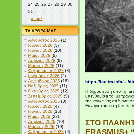
24
25
26
27
28
29
30
31
« Ιούλ
ΤΑ ΑΡΘΡΑ ΜΑΣ
Αύγουστος 2026
(1)
Ιούλιος 2026
(3)
Ιούνιος 2026
(10)
Μάιος 2026
(9)
Απρίλιος 2026
(9)
Μάρτιος 2026
(11)
Φεβρουάριος 2026
(6)
Ιανουάριος 2026
(2)
Δεκέμβριος 2025
(18)
https://faretra.info/…/
Νοέμβριος 2025
(11)
Οκτώβριος 2025
(12)
Η δημοσίευση από τη fare
Σεπτέμβριος 2025
(5)
υπενθυμίσει το, με τραγι
της κοινωνίας απέναντι σ
Αύγουστος 2025
(3)
Ευχαριστούμε τη faretra.i
Ιούλιος 2025
(4)
Ιούνιος 2025
(16)
Μάιος 2025
(22)
ΣΤΟ ΠΛΑΝΗΤ
Απρίλιος 2025
(10)
Μάρτιος 2025
(10)
ERASMUS+ “
Φεβρουάριος 2025
(9)