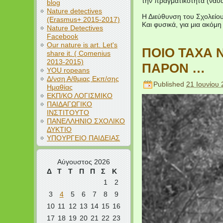
την πραγματικότητα (ναυά
blog
Nature detectives
Η Διεύθυνση του Σχολείο
(Erasmus+ 2015-2017)
Και φυσικά, για μια ακόμη
Nature Detectives
Facebook
Our nature is art. Let's
ΠΟΙΟ ΤΑΧΑ Ν
share it. ( Comenius
2013-2015)
ΠΑΡΟΝ …
YOU ropeans
Δ/νση Α/θμιας Εκπ/σης
Published
21 Ιουνίου
Ημαθίας
ΕΚΠ/ΚΟ ΛΟΓΙΣΜΙΚΟ
ΠΑΙΔΑΓΩΓΙΚΟ
ΙΝΣΤΙΤΟΥΤΟ
ΠΑΝΕΛΛΗΝΙΟ ΣΧΟΛΙΚΟ
ΔΥΚΤΙΟ
ΥΠΟΥΡΓΕΙΟ ΠΑΙΔΕΙΑΣ
Αύγουστος 2026
Δ
Τ
Τ
Π
Π
Σ
Κ
1
2
3
4
5
6
7
8
9
10
11
12
13
14
15
16
17
18
19
20
21
22
23