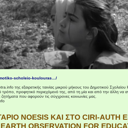
dimotiko-scholeio-koulouras…/
tra.info της εξαιρετικής ταινίας μικρού μήκους του Δημοτικού Σχολε
κό τρόπο, προφητικό περιεχόμενό της, από τη μία και από την άλλη να 
ε ζητήματα που αφορούν τις σύγχρονες κοινωνίες μας.
nfo
ΑΡΙΟ NOESIS ΚΑΙ ΣΤΟ CIRI-AUTH
EARTH OBSERVATION FOR EDUCAT