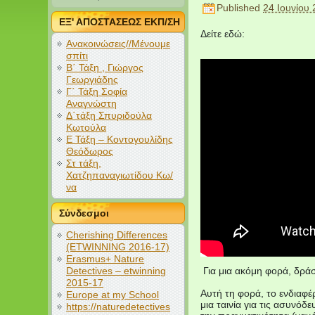
Published
24 Ιουνίου
ΕΞ' ΑΠΟΣΤΑΣΕΩΣ ΕΚΠ/ΣΗ
Δείτε εδώ:
Ανακοινώσεις//Μένουμε
σπίτι
Β΄ Τάξη , Γιώργος
Γεωργιάδης
Γ΄ Τάξη Σοφία
Αναγνώστη
Δ΄τάξη Σπυριδούλα
Κωτούλα
Ε Τάξη – Κοντογουλίδης
Θεόδωρος
Στ τάξη,
Χατζηπαναγιωτίδου Κω/
να
Σύνδεσμοι
Cherishing Differences
(ETWINNING 2016-17)
Erasmus+ Nature
Detectives – etwinning
Για μια ακόμη φορά, δράσ
2015-17
Αυτή τη φορά, το ενδιαφέ
Europe at my School
μια ταινία για τις ασυνό
https://naturedetectives