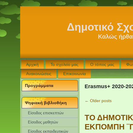
Δημοτικό Σχ
Καλώς ήρθατ
Αρχική
Το σχολείο μας
Ο τόπος μας
Φω
Ανακοινώσεις
Επικοινωνία
Προγράμματα
Erasmus+ 2020-20
←
Older posts
Ψηφιακή βιβλιοθήκη
Είσοδος επισκεπτών
ΤΟ ΔΗΜΟΤΙΚ
Eίσοδος μαθητών
ΕΚΠΟΜΠΗ ¨
Είσοδος εκπαιδευτικών