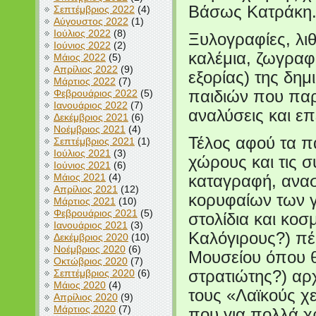
Βάσως Κατράκη
Σεπτέμβριος 2022
(4)
Αύγουστος 2022
(1)
Ιούλιος 2022
(8)
Ξυλογραφίες, λι
Ιούνιος 2022
(2)
καλέμια, ζωγραφ
Μάιος 2022
(5)
Απρίλιος 2022
(9)
εξορίας) της δη
Μάρτιος 2022
(7)
Φεβρουάριος 2022
(5)
παιδιών που πα
Ιανουάριος 2022
(7)
αναλύσεις και επ
Δεκέμβριος 2021
(6)
Νοέμβριος 2021
(4)
Τέλος αφού τα π
Σεπτέμβριος 2021
(1)
Ιούλιος 2021
(3)
χώρους και τις σ
Ιούνιος 2021
(6)
Μάιος 2021
(4)
καταγραφή, ανασ
Απρίλιος 2021
(12)
κορυφαίων των γ
Μάρτιος 2021
(10)
Φεβρουάριος 2021
(5)
στολίδια και κοσ
Ιανουάριος 2021
(3)
Καλόγιρους?) πέ
Δεκέμβριος 2020
(10)
Νοέμβριος 2020
(6)
Μουσείου όπου 
Οκτώβριος 2020
(7)
Σεπτέμβριος 2020
(6)
στρατιώτης?) αρ
Μάιος 2020
(4)
τους «Λαϊκούς χ
Απρίλιος 2020
(9)
Μάρτιος 2020
(7)
που για πολλά χ