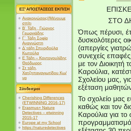
ΕΠΙΣΚΕ
ΕΞ' ΑΠΟΣΤΑΣΕΩΣ ΕΚΠ/ΣΗ
Ανακοινώσεις//Μένουμε
ΣΤΟ Δ
σπίτι
Β΄ Τάξη , Γιώργος
Όπως πέρυσι, έτ
Γεωργιάδης
Γ΄ Τάξη Σοφία
δυσκολότερες οι
Αναγνώστη
(απεργίες γιατρ
Δ΄τάξη Σπυριδούλα
Κωτούλα
συνεχείς επαφές
Ε Τάξη – Κοντογουλίδης
με τον Διοικητή 
Θεόδωρος
Στ τάξη,
Καρούλια, κατέσ
Χατζηπαναγιωτίδου Κω/
να
Σχολείου μας, γι
εξέταση μαθητών
Σύνδεσμοι
Το σχολείο μας ε
Cherishing Differences
(ETWINNING 2016-17)
καθώς και τον δι
Erasmus+ Nature
Detectives – etwinning
Καρούλια για το 
2015-17
προγραμματισμό 
Europe at my School
https://naturedetectives
εξέτασης 30 περ