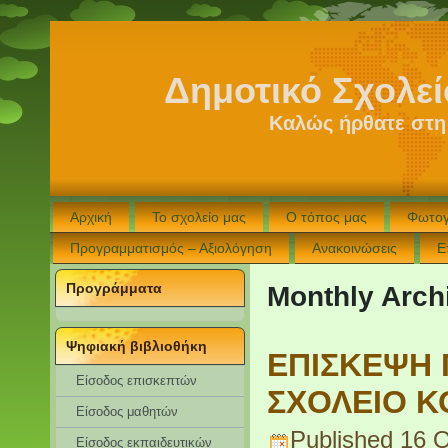
Δημοτικό Σχολε
Καλώς ήρθατε στη
Αρχική
Το σχολείο μας
Ο τόπος μας
Φωτογ
Προγραμματισμός – Αξιολόγηση
Ανακοινώσεις
Ε
Προγράμματα
Monthly Arch
Ψηφιακή βιβλιοθήκη
ΕΠΙΣΚΕΨΗ 
Είσοδος επισκεπτών
ΣΧΟΛΕΙΟ Κ
Eίσοδος μαθητών
Published
16 
Είσοδος εκπαιδευτικών