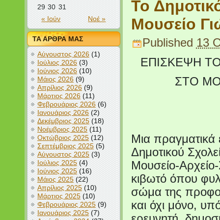
Το Δημοτικ
29
30
31
« Ιούν
Νοέ »
Μουσείο Γι
ΤΑ ΑΡΘΡΑ ΜΑΣ
Published
13 
Αύγουστος 2026
(1)
ΕΠΙΣΚΕΨΗ Τ
Ιούλιος 2026
(3)
Ιούνιος 2026
(10)
Μάιος 2026
(9)
ΣΤΟ ΜΟ
Απρίλιος 2026
(9)
Μάρτιος 2026
(11)
Φεβρουάριος 2026
(6)
Ιανουάριος 2026
(2)
Δεκέμβριος 2025
(18)
Νοέμβριος 2025
(11)
Μια πραγματικά ε
Οκτώβριος 2025
(12)
Σεπτέμβριος 2025
(5)
Δημοτικού Σχολε
Αύγουστος 2025
(3)
Ιούλιος 2025
(4)
Μουσείο-Αρχείο-
Ιούνιος 2025
(16)
κιβωτό όπου φυλά
Μάιος 2025
(22)
Απρίλιος 2025
(10)
σώμα της προφορ
Μάρτιος 2025
(10)
και όχι μόνο, υ
Φεβρουάριος 2025
(9)
Ιανουάριος 2025
(7)
ερευνητή, δημοσι