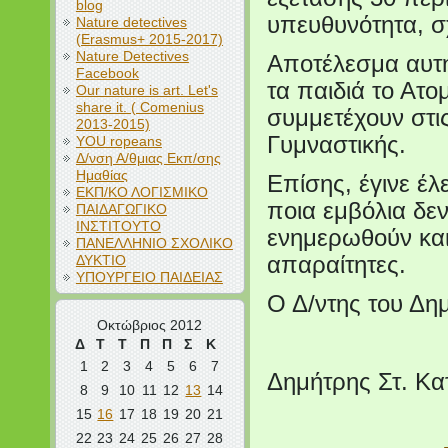
blog
υπευθυνότητα, σ
Nature detectives
(Erasmus+ 2015-2017)
Nature Detectives
Αποτέλεσμα αυτή
Facebook
τα παιδιά το Ατο
Our nature is art. Let's
share it. ( Comenius
συμμετέχουν στι
2013-2015)
Γυμναστικής.
YOU ropeans
Δ/νση Α/θμιας Εκπ/σης
Ημαθίας
Επίσης, έγινε έλ
ΕΚΠ/ΚΟ ΛΟΓΙΣΜΙΚΟ
ποια εμβόλια δεν 
ΠΑΙΔΑΓΩΓΙΚΟ
ΙΝΣΤΙΤΟΥΤΟ
ενημερωθούν και 
ΠΑΝΕΛΛΗΝΙΟ ΣΧΟΛΙΚΟ
ΔΥΚΤΙΟ
απαραίτητες.
ΥΠΟΥΡΓΕΙΟ ΠΑΙΔΕΙΑΣ
Ο Δ/ντης του Δη
Οκτώβριος 2012
Δ
Τ
Τ
Π
Π
Σ
Κ
1
2
3
4
5
6
7
Δημήτρης Στ. Κ
8
9
10
11
12
13
14
15
16
17
18
19
20
21
22
23
24
25
26
27
28