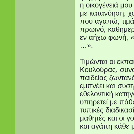
η οικογένειά μο
με κατανόηση, χ
που αγαπώ, τιμάτ
πρωινό, καθημερ
εν αήχω φωνή, «
…».
Τιμώνται οι εκπα
Κουλούρας, συνά
παιδείας ζωντανό
εμπνέει και συστ
εθελοντική κατηγ
υπηρετεί με πάθ
τυπικές διαδικασί
μαθητές και οι γ
και αγάπη κάθε 