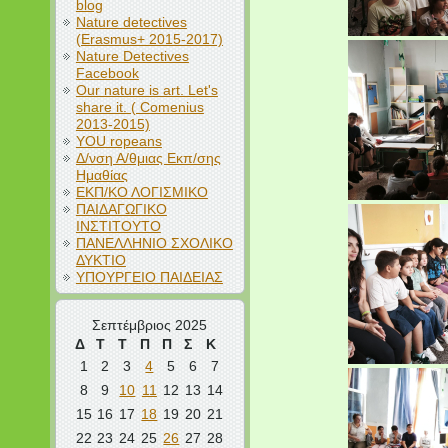
blog
Nature detectives
(Erasmus+ 2015-2017)
Nature Detectives
Facebook
Our nature is art. Let's
share it. ( Comenius
2013-2015)
YOU ropeans
Δ/νση Α/θμιας Εκπ/σης
Ημαθίας
ΕΚΠ/ΚΟ ΛΟΓΙΣΜΙΚΟ
ΠΑΙΔΑΓΩΓΙΚΟ
ΙΝΣΤΙΤΟΥΤΟ
ΠΑΝΕΛΛΗΝΙΟ ΣΧΟΛΙΚΟ
ΔΥΚΤΙΟ
ΥΠΟΥΡΓΕΙΟ ΠΑΙΔΕΙΑΣ
Σεπτέμβριος 2025
Δ
Τ
Τ
Π
Π
Σ
Κ
1
2
3
4
5
6
7
8
9
10
11
12
13
14
15
16
17
18
19
20
21
22
23
24
25
26
27
28