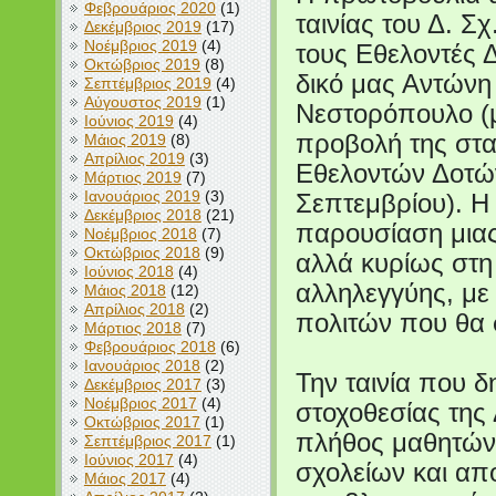
Φεβρουάριος 2020
(1)
ταινίας του Δ. Σ
Δεκέμβριος 2019
(17)
Νοέμβριος 2019
(4)
τους Εθελοντές 
Οκτώβριος 2019
(8)
δικό μας Αντώνη 
Σεπτέμβριος 2019
(4)
Αύγουστος 2019
(1)
Νεστορόπουλο (μ
Ιούνιος 2019
(4)
προβολή της στα
Μάιος 2019
(8)
Απρίλιος 2019
(3)
Εθελοντών Δοτώ
Μάρτιος 2019
(7)
Ιανουάριος 2019
(3)
Σεπτεμβρίου). Η
Δεκέμβριος 2018
(21)
παρουσίαση μιας
Νοέμβριος 2018
(7)
Οκτώβριος 2018
(9)
αλλά κυρίως στη
Ιούνιος 2018
(4)
αλληλεγγύης, με
Μάιος 2018
(12)
Απρίλιος 2018
(2)
πολιτών που θα 
Μάρτιος 2018
(7)
Φεβρουάριος 2018
(6)
Ιανουάριος 2018
(2)
Την ταινία που 
Δεκέμβριος 2017
(3)
Νοέμβριος 2017
(4)
στοχοθεσίας τη
Οκτώβριος 2017
(1)
πλήθος μαθητών 
Σεπτέμβριος 2017
(1)
Ιούνιος 2017
(4)
σχολείων και απ
Μάιος 2017
(4)