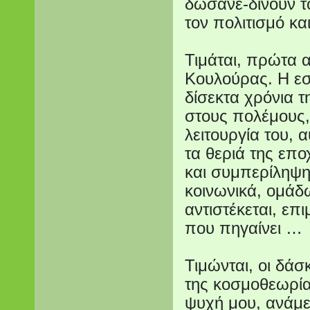
δώσανε-δίνουν το
τον πολιτισμό κα
Τιμάται, πρώτα α
Κουλούρας. Η εστ
δίσεκτα χρόνια 
στους πολέμους, 
λειτουργία του, 
τα θεριά της επ
και συμπερίληψη
κοινωνικά, ομάδ
αντιστέκεται, επι
που πηγαίνει …
Τιμώνται, οι δά
της κοσμοθεωρία
ψυχή μου, ανάμεσ