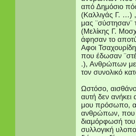
από Δημόσιο πόσ
(Καλλιγάς Γ. …)
μας ¨σύστησαν¨ 
(Μελίκης Γ. Μοσχ
άφησαν το αποτύ
Αφοι Τσαχουρίδ
που έδωσαν ¨στέ
.), Ανθρώπων με
τον συνολικό κα
Ωστόσο, αισθάνο
αυτή δεν ανήκει 
μου πρόσωπο, αν
ανθρώπων, που 
διαμόρφωσή του 
συλλογική υλοπ