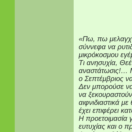
«Πω, πω μελαγχ
σύννεφα να ρυτι
μικρόκοσμου εγέ
Τι ανησυχία, Θεέ
αναστάτωσις!… Μ
ο Σεπτέμβριος ν
Δεν μπορούσε να
να ξεκουραστούν
αιφνιδιαστικά μ
έχει επιφέρει κα
Η προετοιμασία γ
ευτυχίας και ο 