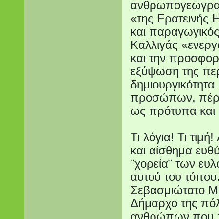
ανθρωπογεωγραφ
«της Ερατεινής 
και παραγωγικός
Καλλιγάς «ενεργ
και την προσφορ
εξύψωση της περ
δημιουργικότητα 
προσώπων, πέρα 
ως πρότυπα και 
Τι λόγια! Τι τιμ
και αίσθημα ευθ
¨χορεία¨ των ευ
αυτού του τόπου
Σεβασμιώτατο Μη
Δήμαρχο της πόλ
ανθρώπων που π