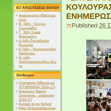
ΚΟΥΛΟΥΡΑΣ
ΕΞ' ΑΠΟΣΤΑΣΕΩΣ ΕΚΠ/ΣΗ
ΕΝΗΜΕΡΩΣ
Ανακοινώσεις//Μένουμε
σπίτι
Β΄ Τάξη , Γιώργος
Published
26 Σ
Γεωργιάδης
Γ΄ Τάξη Σοφία
Αναγνώστη
Δ΄τάξη Σπυριδούλα
Κωτούλα
Ε Τάξη – Κοντογουλίδης
Θεόδωρος
Στ τάξη,
Χατζηπαναγιωτίδου Κω/
να
Σύνδεσμοι
Cherishing Differences
(ETWINNING 2016-17)
Erasmus+ Nature
Detectives – etwinning
2015-17
Europe at my School
https://naturedetectives