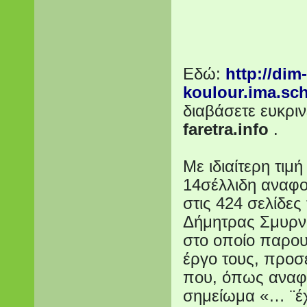
Εδώ:
http://dim-
koulour.ima.sch
διαβάσετε ευκρι
faretra.info
.
Με ιδιαίτερη τιμ
14σέλλιδη αναφ
στις 424 σελίδες
Δήμητρας Σμυρνή
στο οποίο παρου
έργο τους, προσ
που, όπως αναφέ
σημείωμα «… ¨έχ