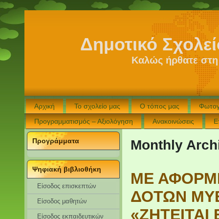
Δημοτικό Σχολε
Καλώς ήρθατε στη
Αρχική
Το σχολείο μας
Ο τόπος μας
Φωτογ
Προγραμματισμός – Αξιολόγηση
Ανακοινώσεις
Ε
Προγράμματα
Monthly Arch
Ψηφιακή βιβλιοθήκη
ΜΕ ΑΦΟΡΜ
Είσοδος επισκεπτών
ΔΟΤΩΝ ΜΥΕ
Eίσοδος μαθητών
«ΖΗΤΕΙΤΑΙ 
Είσοδος εκπαιδευτικών