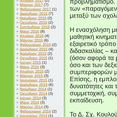
Απρίλιος 2017
(2)
προβληματισμό. 
Μάρτιος 2017
(7)
των «παραγόμεν
Φεβρουάριος 2017
(1)
Δεκέμβριος 2016
(7)
μεταξύ των σχολ
Νοέμβριος 2016
(2)
Οκτώβριος 2016
(2)
Σεπτέμβριος 2016
(2)
Η ενασχόληση με
Μάιος 2016
(8)
μαθητική κινημα
Απρίλιος 2016
(4)
Μάρτιος 2016
(6)
εξαιρετικό τρόπ
Φεβρουάριος 2016
(2)
Δεκέμβριος 2015
(4)
διδασκαλίας – κ
Νοέμβριος 2015
(2)
(όσον αφορά τα 
Οκτώβριος 2015
(1)
Ιούνιος 2015
(1)
όσο και των δεξι
Μάιος 2015
(3)
συμπεριφορών μ
Απρίλιος 2015
(2)
Μάρτιος 2015
(3)
Επίσης, η εμπλο
Ιανουάριος 2015
(1)
Δεκέμβριος 2014
(6)
δυνατότητες και 
Νοέμβριος 2014
(1)
συμμετοχική, συ
Οκτώβριος 2014
(3)
Ιούνιος 2014
(3)
εκπαίδευση.
Μάιος 2014
(3)
Μάρτιος 2014
(3)
Φεβρουάριος 2014
(2)
Το Δ. Σχ. Κουλο
Ιανουάριος 2014
(1)