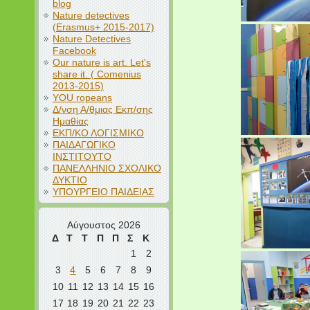
blog
Nature detectives
(Erasmus+ 2015-2017)
Nature Detectives
Facebook
Our nature is art. Let's
share it. ( Comenius
2013-2015)
YOU ropeans
Δ/νση Α/θμιας Εκπ/σης
Ημαθίας
ΕΚΠ/ΚΟ ΛΟΓΙΣΜΙΚΟ
ΠΑΙΔΑΓΩΓΙΚΟ
ΙΝΣΤΙΤΟΥΤΟ
ΠΑΝΕΛΛΗΝΙΟ ΣΧΟΛΙΚΟ
ΔΥΚΤΙΟ
ΥΠΟΥΡΓΕΙΟ ΠΑΙΔΕΙΑΣ
Αύγουστος 2026
Δ
Τ
Τ
Π
Π
Σ
Κ
1
2
3
4
5
6
7
8
9
10
11
12
13
14
15
16
17
18
19
20
21
22
23