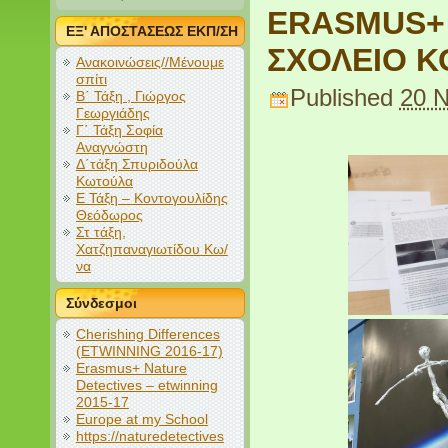
ERASMUS+ 
ΕΞ' ΑΠΟΣΤΑΣΕΩΣ ΕΚΠ/ΣΗ
ΣΧΟΛΕΙΟ Κ
Ανακοινώσεις//Μένουμε
σπίτι
Published
20 
Β΄ Τάξη , Γιώργος
Γεωργιάδης
Γ΄ Τάξη Σοφία
Αναγνώστη
Δ΄τάξη Σπυριδούλα
Κωτούλα
Ε Τάξη – Κοντογουλίδης
Θεόδωρος
Στ τάξη,
Χατζηπαναγιωτίδου Κω/
να
Σύνδεσμοι
Cherishing Differences
(ETWINNING 2016-17)
Erasmus+ Nature
Detectives – etwinning
2015-17
Europe at my School
https://naturedetectives