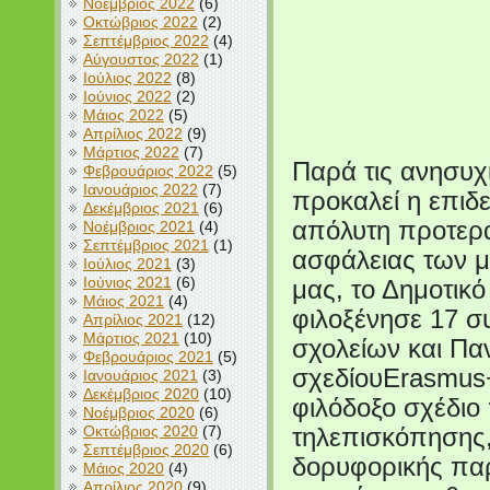
Νοέμβριος 2022
(6)
Οκτώβριος 2022
(2)
Σεπτέμβριος 2022
(4)
Αύγουστος 2022
(1)
Ιούλιος 2022
(8)
Ιούνιος 2022
(2)
Μάιος 2022
(5)
Απρίλιος 2022
(9)
Μάρτιος 2022
(7)
Παρά τις ανησυχί
Φεβρουάριος 2022
(5)
Ιανουάριος 2022
(7)
προκαλεί η επιδ
Δεκέμβριος 2021
(6)
απόλυτη προτεραι
Νοέμβριος 2021
(4)
Σεπτέμβριος 2021
(1)
ασφάλειας των μ
Ιούλιος 2021
(3)
Ιούνιος 2021
(6)
μας, το Δημοτικ
Μάιος 2021
(4)
φιλοξένησε 17 σ
Απρίλιος 2021
(12)
Μάρτιος 2021
(10)
σχολείων και Πα
Φεβρουάριος 2021
(5)
σχεδίουErasmus+
Ιανουάριος 2021
(3)
Δεκέμβριος 2020
(10)
φιλόδοξο σχέδιο 
Νοέμβριος 2020
(6)
Οκτώβριος 2020
(7)
τηλεπισκόπησης,
Σεπτέμβριος 2020
(6)
δορυφορικής παρ
Μάιος 2020
(4)
Απρίλιος 2020
(9)