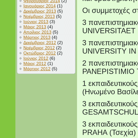
Φεβρουάριος 2014
(2)
Ιανουάριος 2014
(1)
Οι συμμετοχές σ
Δεκέμβριος 2013
(5)
Νοέμβριος 2013
(5)
3 πανεπιστημια
Ιούνιος 2013
(3)
Μάιος 2013
(4)
UNIVERSITAET 
Απρίλιος 2013
(5)
Μάρτιος 2013
(4)
3 πανεπιστημια
Δεκέμβριος 2012
(2)
Νοέμβριος 2012
(2)
UNIVERSITY IN
Οκτώβριος 2012
(2)
Ιούνιος 2012
(6)
2 πανεπιστημια
Μάιος 2012
(1)
Μάρτιος 2012
(5)
PANEPISTIMIO 
1 εκπαιδευτικ
(Ηνωμένο Βασίλε
3 εκπαιδευτικο
GESAMTSCHULE 
3 εκπαιδευτικο
PRAHA (Τσεχία)