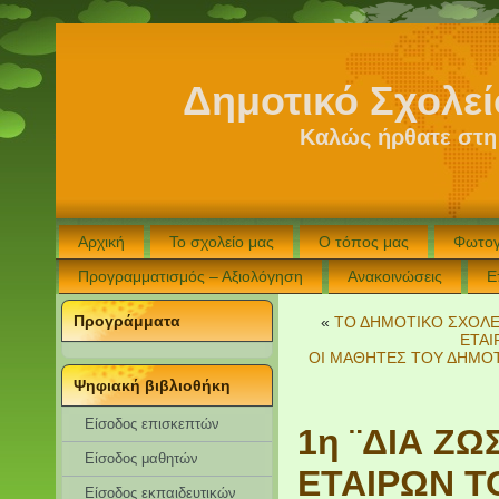
Δημοτικό Σχολε
Καλώς ήρθατε στη
Αρχική
Το σχολείο μας
Ο τόπος μας
Φωτογ
Προγραμματισμός – Αξιολόγηση
Ανακοινώσεις
Ε
Προγράμματα
«
ΤΟ ΔΗΜΟΤΙΚΟ ΣΧΟΛΕ
ΕΤΑΙ
ΟΙ ΜΑΘΗΤΕΣ ΤΟΥ ΔΗΜΟΤ
Ψηφιακή βιβλιοθήκη
Είσοδος επισκεπτών
1η ¨ΔΙΑ Ζ
Eίσοδος μαθητών
ΕΤΑΙΡΩΝ 
Είσοδος εκπαιδευτικών