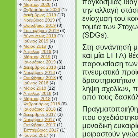
παγκόσμιας ιθαγέ
Μάρτιος 2020
(7)
την αλλαγή στάση
Φεβρουάριος 2020
(1)
Δεκέμβριος 2019
(17)
ενίσχυση του κοι
Νοέμβριος 2019
(4)
Οκτώβριος 2019
(8)
τομέα των Στόχω
Σεπτέμβριος 2019
(4)
(SDGs).
Αύγουστος 2019
(1)
Ιούνιος 2019
(4)
Στη συνάντησή μ
Μάιος 2019
(8)
Απρίλιος 2019
(3)
και μία LTTΑ) θ
Μάρτιος 2019
(7)
Ιανουάριος 2019
(3)
παρουσίαση των,
Δεκέμβριος 2018
(21)
πνευματικά προϊ
Νοέμβριος 2018
(7)
Οκτώβριος 2018
(9)
δραστηριοτήτων 
Ιούνιος 2018
(4)
λήψη σχολίων, π
Μάιος 2018
(12)
Απρίλιος 2018
(2)
από τους δασκά
Μάρτιος 2018
(7)
Φεβρουάριος 2018
(6)
Πραγματοποιήθηκ
Ιανουάριος 2018
(2)
Δεκέμβριος 2017
(3)
που σχεδιάστηκα
Νοέμβριος 2017
(4)
μοναδική ευκαιρί
Οκτώβριος 2017
(1)
Σεπτέμβριος 2017
(1)
μοιραστούν γνώσε
Ιούνιος 2017
(4)