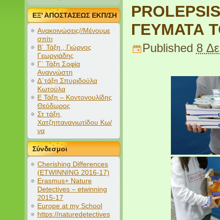
PROLEPSIS
ΕΞ' ΑΠΟΣΤΑΣΕΩΣ ΕΚΠ/ΣΗ
ΓΕΥΜΑΤΑ Τ
Ανακοινώσεις//Μένουμε
σπίτι
Published
8 Δε
Β΄ Τάξη , Γιώργος
Γεωργιάδης
Γ΄ Τάξη Σοφία
Αναγνώστη
Δ΄τάξη Σπυριδούλα
Κωτούλα
Ε Τάξη – Κοντογουλίδης
Θεόδωρος
Στ τάξη,
Χατζηπαναγιωτίδου Κω/
να
Σύνδεσμοι
Cherishing Differences
(ETWINNING 2016-17)
Erasmus+ Nature
Detectives – etwinning
2015-17
Europe at my School
https://naturedetectives