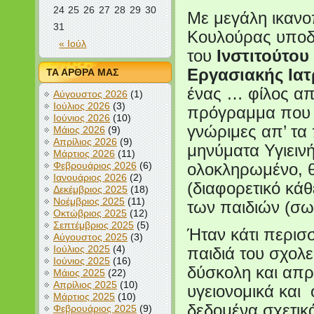
24
25
26
27
28
29
30
Με μεγάλη ικανο
31
Κουλούρας υποδέ
« Ιούλ
του
Ινστιτούτου
Εργασιακής Ιατ
ΤΑ ΑΡΘΡΑ ΜΑΣ
ένας … φίλος απ
Αύγουστος 2026
(1)
Ιούλιος 2026
(3)
πρόγραμμα που α
Ιούνιος 2026
(10)
γνώριμες απ’ τα 
Μάιος 2026
(9)
Απρίλιος 2026
(9)
μηνύματα Υγιειν
Μάρτιος 2026
(11)
Φεβρουάριος 2026
(6)
ολοκληρωμένο, θ
Ιανουάριος 2026
(2)
(διαφορετικό κά
Δεκέμβριος 2025
(18)
Νοέμβριος 2025
(11)
των παιδιών (σωμ
Οκτώβριος 2025
(12)
Σεπτέμβριος 2025
(5)
Ήταν κάτι περισ
Αύγουστος 2025
(3)
Ιούλιος 2025
(4)
παιδιά του σχολε
Ιούνιος 2025
(16)
δύσκολη και απ
Μάιος 2025
(22)
Απρίλιος 2025
(10)
υγειονομικά και 
Μάρτιος 2025
(10)
δεδομένα σχετικά
Φεβρουάριος 2025
(9)