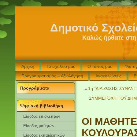
Δημοτικό Σχολε
Καλώς ήρθατε στη
Αρχική
Το σχολείο μας
Ο τόπος μας
Φωτογ
Προγραμματισμός – Αξιολόγηση
Ανακοινώσεις
Ε
Προγράμματα
«
1η ¨ΔΙΑ ΖΩΣΗΣ¨ΣΥΝΑΝ
ΣΥΜΜΕΤΟΧΗ ΤΟΥ ΔΗΜΟ
Ψηφιακή βιβλιοθήκη
Είσοδος επισκεπτών
ΟΙ ΜΑΘΗΤΕ
Eίσοδος μαθητών
ΚΟΥΛΟΥΡΑΣ
Είσοδος εκπαιδευτικών