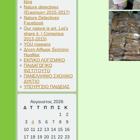
blog
Nature detectives
(Erasmus+ 2015-2017)
Nature Detectives
Facebook
Our nature is art. Let's
share it. ( Comenius
2013-2015)
YOU ropeans
Δ/νση Α/θμιας Εκπ/σης
Ημαθίας
ΕΚΠ/ΚΟ ΛΟΓΙΣΜΙΚΟ
ΠΑΙΔΑΓΩΓΙΚΟ
ΙΝΣΤΙΤΟΥΤΟ
ΠΑΝΕΛΛΗΝΙΟ ΣΧΟΛΙΚΟ
ΔΥΚΤΙΟ
ΥΠΟΥΡΓΕΙΟ ΠΑΙΔΕΙΑΣ
Αύγουστος 2026
Δ
Τ
Τ
Π
Π
Σ
Κ
1
2
3
4
5
6
7
8
9
10
11
12
13
14
15
16
17
18
19
20
21
22
23