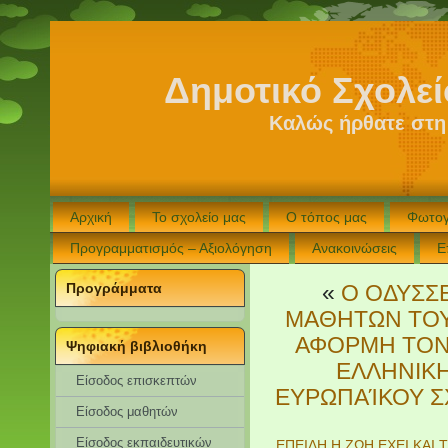
Δημοτικό Σχολε
Καλώς ήρθατε στη
Αρχική
Το σχολείο μας
Ο τόπος μας
Φωτογ
Προγραμματισμός – Αξιολόγηση
Ανακοινώσεις
Ε
Προγράμματα
«
Ο ΟΔΥΣΣΕ
ΜΑΘΗΤΩΝ ΤΟΥ
ΑΦΟΡΜΗ ΤΟΝ
Ψηφιακή βιβλιοθήκη
ΕΛΛΗΝΙΚΗΣ
Είσοδος επισκεπτών
ΕΥΡΩΠΑΊΚΟΥ ΣΧ
Eίσοδος μαθητών
Είσοδος εκπαιδευτικών
ΕΠΕΙΔΗ Η ΖΩΗ ΕΧΕΙ ΚΑΙ