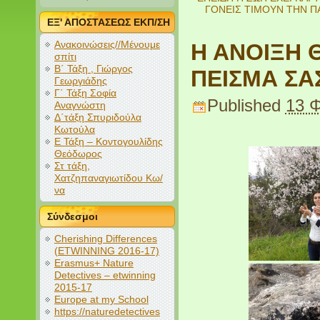
ΓΟΝΕΙΣ ΤΙΜΟΥΝ ΤΗΝ Π
ΕΞ' ΑΠΟΣΤΑΣΕΩΣ ΕΚΠ/ΣΗ
Ανακοινώσεις//Μένουμε
Η ΑΝΟΙΞΗ Θ
σπίτι
Β΄ Τάξη , Γιώργος
ΠΕΙΣΜΑ ΣΑ
Γεωργιάδης
Γ΄ Τάξη Σοφία
Published
13 
Αναγνώστη
Δ΄τάξη Σπυριδούλα
Κωτούλα
Ε Τάξη – Κοντογουλίδης
Θεόδωρος
Στ τάξη,
Χατζηπαναγιωτίδου Κω/
να
Σύνδεσμοι
Cherishing Differences
(ETWINNING 2016-17)
Erasmus+ Nature
Detectives – etwinning
2015-17
Europe at my School
https://naturedetectives