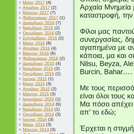
Μάιος 2017
(4)
Αρχαία Μνημεία 
Απρίλιος 2017
(2)
Μάρτιος 2017
(7)
καταστροφή, την
Φεβρουάριος 2017
(1)
Δεκέμβριος 2016
(7)
Νοέμβριος 2016
(2)
Φίλοι μας παντού
Οκτώβριος 2016
(2)
Σεπτέμβριος 2016
(2)
συνεργασίας, δη
Μάιος 2016
(8)
αγαπημένα με αν
Απρίλιος 2016
(4)
Μάρτιος 2016
(6)
κάποια, μα και σ
Φεβρουάριος 2016
(2)
Nilsu, Beyza, Ale
Δεκέμβριος 2015
(4)
Νοέμβριος 2015
(2)
Burcin, Bahar….
Οκτώβριος 2015
(1)
Ιούνιος 2015
(1)
Μάιος 2015
(3)
Με τους περισσ
Απρίλιος 2015
(2)
Μάρτιος 2015
(3)
είναι όλοι τους
Ιανουάριος 2015
(1)
Μα πόσο απέχει τ
Δεκέμβριος 2014
(6)
Νοέμβριος 2014
(1)
απ’ το εδώ;
Οκτώβριος 2014
(3)
Ιούνιος 2014
(3)
Μάιος 2014
(3)
Έρχεται η στιγμ
Μάρτιος 2014
(3)