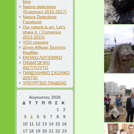
blog
Nature detectives
(Erasmus+ 2015-2017)
Nature Detectives
Facebook
Our nature is art. Let's
share it. ( Comenius
2013-2015)
YOU ropeans
Δ/νση Α/θμιας Εκπ/σης
Ημαθίας
ΕΚΠ/ΚΟ ΛΟΓΙΣΜΙΚΟ
ΠΑΙΔΑΓΩΓΙΚΟ
ΙΝΣΤΙΤΟΥΤΟ
ΠΑΝΕΛΛΗΝΙΟ ΣΧΟΛΙΚΟ
ΔΥΚΤΙΟ
ΥΠΟΥΡΓΕΙΟ ΠΑΙΔΕΙΑΣ
Αύγουστος 2026
Δ
Τ
Τ
Π
Π
Σ
Κ
1
2
3
4
5
6
7
8
9
10
11
12
13
14
15
16
17
18
19
20
21
22
23