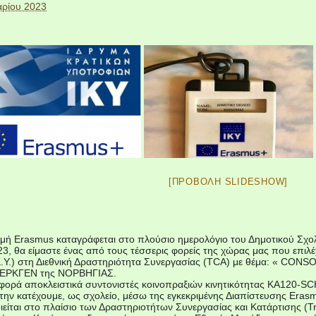
ρίου 2023
[ΠΡΟΒΟΛΉ SLIDESHOW]
γμή Erasmus καταγράφεται στο πλούσιο ημερολόγιο του Δημοτικού Σχο
23, θα είμαστε ένας από τους τέσσερις φορείς της χώρας μας που επιλ
.Κ.Υ.) στη Διεθνική Δραστηριότητα Συνεργασίας (TCA) με θέμα: 
ΠΕΡΚΓΕΝ της ΝΟΡΒΗΓΙΑΣ.
φορά αποκλειστικά συντονιστές κοινοπραξιών κινητικότητας ΚΑ120-SC
την κατέχουμε, ως σχολείο, μέσω της εγκεκριμένης Διαπίστευσης Eras
είται στο πλαίσιο των Δραστηριοτήτων Συνεργασίας και Κατάρτισης (Tra