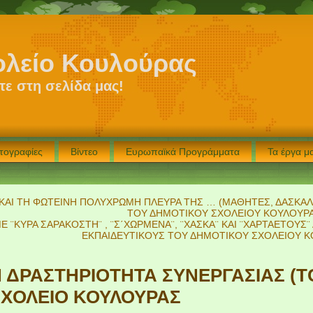
ολείο Κουλούρας
ε στη σελίδα μας!
τογραφίες
Βίντεο
Ευρωπαϊκά Προγράμματα
Τα έργα 
 ΚΑΙ ΤΗ ΦΩΤΕΙΝΗ ΠΟΛΥΧΡΩΜΗ ΠΛΕΥΡΑ ΤΗΣ … (ΜΑΘΗΤΕΣ, ΔΑΣΚΑΛ
ΤΟΥ ΔΗΜΟΤΙΚΟΥ ΣΧΟΛΕΙΟΥ ΚΟΥΛΟΥΡΑ
 ¨ΚΥΡΑ ΣΑΡΑΚΟΣΤΗ¨ , ¨Σ΄ΧΩΡΜΕΝΑ¨, ¨ΧΑΣΚΑ¨ ΚΑΙ ¨ΧΑΡΤΑΕΤΟΥΣ¨
ΕΚΠΑΙΔΕΥΤΙΚΟΥΣ ΤΟΥ ΔΗΜΟΤΙΚΟΥ ΣΧΟΛΕΙΟΥ 
Η ΔΡΑΣΤΗΡΙΟΤΗΤΑ ΣΥΝΕΡΓΑΣΙΑΣ (T
ΧΟΛΕΙΟ ΚΟΥΛΟΥΡΑΣ