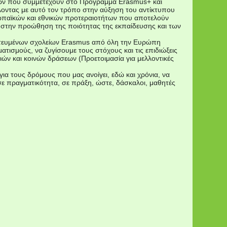
ρών που συμμετέχουν στο Πρόγραμμα Erasmus+ και
λοντας με αυτό τον τρόπο στην αύξηση του αντίκτυπου
ωπαϊκών και εθνικών προτεραιοτήτων που αποτελούν
ι στην προώθηση της ποιότητας της εκπαίδευσης και των
στευμένων σχολείων Erasmus από όλη την Ευρώπη
τισμούς, να ζυγίσουμε τους στόχους και τις επιδιώξεις
ών και κοινών δράσεων (Προετοιμασία για μελλοντικές
 για τους δρόμους που μας ανοίγει, εδώ και χρόνια, να
σε πραγματικότητα, σε πράξη, ώστε, δάσκαλοι, μαθητές