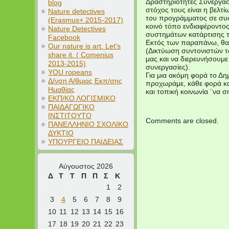
Δραστηριότητες Συνεργασ
blog
στόχος τους είναι η βελ
Nature detectives
του προγράμματος σε συσ
(Erasmus+ 2015-2017)
κοινό τόπο ενδιαφέροντο
Nature Detectives
συστημάτων κατάρτισης 
Facebook
Εκτός των παραπάνω, θα
Our nature is art. Let's
(Δικτύωση συντονιστών τω
share it. ( Comenius
μας και να διερευνήσουμε
2013-2015)
συνεργασίες).
YOU ropeans
Για μια ακόμη φορά το Δημ
Δ/νση Α/θμιας Εκπ/σης
προχωράμε, κάθε φορά και
Ημαθίας
και τοπική κοινωνία ¨να 
ΕΚΠ/ΚΟ ΛΟΓΙΣΜΙΚΟ
ΠΑΙΔΑΓΩΓΙΚΟ
ΙΝΣΤΙΤΟΥΤΟ
Comments are closed.
ΠΑΝΕΛΛΗΝΙΟ ΣΧΟΛΙΚΟ
ΔΥΚΤΙΟ
ΥΠΟΥΡΓΕΙΟ ΠΑΙΔΕΙΑΣ
Αύγουστος 2026
Δ
Τ
Τ
Π
Π
Σ
Κ
1
2
3
4
5
6
7
8
9
10
11
12
13
14
15
16
17
18
19
20
21
22
23