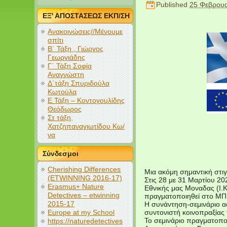
Published
25 Φεβρουα
ΕΞ' ΑΠΟΣΤΑΣΕΩΣ ΕΚΠ/ΣΗ
Ανακοινώσεις//Μένουμε
σπίτι
Β΄ Τάξη , Γιώργος
Γεωργιάδης
Γ΄ Τάξη Σοφία
Αναγνώστη
Δ΄τάξη Σπυριδούλα
Κωτούλα
Ε Τάξη – Κοντογουλίδης
Θεόδωρος
Στ τάξη,
Χατζηπαναγιωτίδου Κω/
να
Σύνδεσμοι
Cherishing Differences
Μια ακόμη σημαντική στι
(ETWINNING 2016-17)
Στις 28 με 31 Μαρτίου 20
Erasmus+ Nature
Εθνικής μας Μοναδας (Ι
Detectives – etwinning
πραγματοποιηθεί στο Μ
2015-17
Η συνάντηση-σεμινάριο α
Europe at my School
συντονιστή κοινοπραξίας 
Το σεμινάριο πραγματοποι
https://naturedetectives