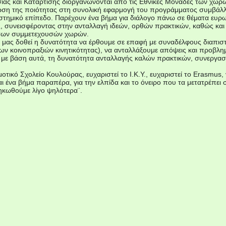
ίας και Κατάρτισης διοργανώνονται από τις Εθνικές Μονάδες των χω
τίωση της ποιότητας στη συνολική εφαρμογή του προγράμματος συμβάλ
τημικό επίπεδο. Παρέχουν ένα βήμα για διάλογο πάνω σε θέματα ευρ
ς, συνεισφέροντας στην ανταλλαγή ιδεών, ορθών πρακτικών, καθώς κα
των συμμετεχουσών χωρών.
 μας δοθεί η δυνατότητα να έρθουμε σε επαφή με συναδέλφους διαπι
ν κοινοπραξιών κινητικότητας), να ανταλλάξουμε απόψεις και προβλημα
 με βάση αυτά, τη δυνατότητα ανταλλαγής καλών πρακτικών, συνεργασι
οτικό Σχολείο Κουλούρας, ευχαριστεί το Ι.Κ.Υ., ευχαριστεί το Erasmus,
 ένα βήμα παραπέρα, για την ελπίδα και το όνειρο που τα μετατρέπει 
σηκωθούμε λίγο ψηλότερα¨.