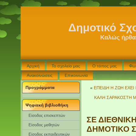
Δημοτικό Σχ
Καλώς ήρθατ
Αρχική
Το σχολείο μας
Ο τόπος μας
Φω
Ανακοινώσεις
Επικοινωνία
Προγράμματα
«
ΕΠΕΙΔΗ Η ΖΩΗ ΕΧΕΙ
ΚΑΛΗ ΣΑΡΑΚΟΣΤΗ ΜΕ
Ψηφιακή βιβλιοθήκη
Είσοδος επισκεπτών
ΣΕ ΔΙΕΘΝΙΚ
Eίσοδος μαθητών
ΔΗΜΟΤΙΚΟ Σ
Είσοδος εκπαιδευτικών