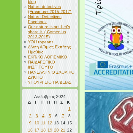
blog
Nature detectives
(Erasmus+ 2015-2017)
Nature Detectives
Facebook
Our nature is art. Let's
share it. ( Comenius
2013-2015)
YOU ropeans
Δ/νση Α/θμιας Εκπ/σης
Ημαθίας
ΕΚΠ/ΚΟ ΛΟΓΙΣΜΙΚΟ
ΠΑΙΔΑΓΩΓΙΚΟ
ΙΝΣΤΙΤΟΥΤΟ
ΠΑΝΕΛΛΗΝΙΟ ΣΧΟΛΙΚΟ
ΔΥΚΤΙΟ
ΥΠΟΥΡΓΕΙΟ ΠΑΙΔΕΙΑΣ
Δεκέμβριος 2024
Δ
Τ
Τ
Π
Π
Σ
Κ
1
2
3
4
5
6
7
8
9
10
11
12
13
14
15
16
17
18
19
20
21
22