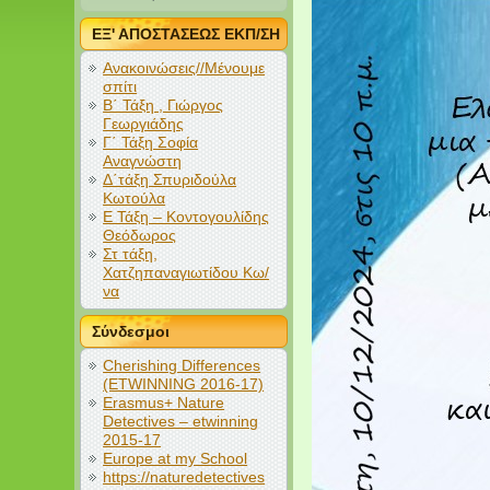
ΕΞ' ΑΠΟΣΤΑΣΕΩΣ ΕΚΠ/ΣΗ
Ανακοινώσεις//Μένουμε
σπίτι
Β΄ Τάξη , Γιώργος
Γεωργιάδης
Γ΄ Τάξη Σοφία
Αναγνώστη
Δ΄τάξη Σπυριδούλα
Κωτούλα
Ε Τάξη – Κοντογουλίδης
Θεόδωρος
Στ τάξη,
Χατζηπαναγιωτίδου Κω/
να
Σύνδεσμοι
Cherishing Differences
(ETWINNING 2016-17)
Erasmus+ Nature
Detectives – etwinning
2015-17
Europe at my School
https://naturedetectives