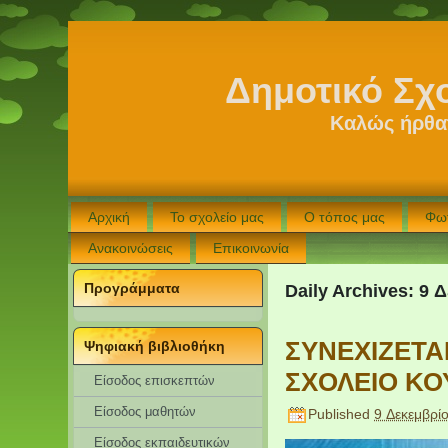
Δημοτικό Σχ
Καλώς ήρθατ
Αρχική
Το σχολείο μας
Ο τόπος μας
Φω
Ανακοινώσεις
Επικοινωνία
Προγράμματα
Daily Archives:
9 Δ
ΣΥΝΕΧΙΖΕΤΑ
Ψηφιακή βιβλιοθήκη
ΣΧΟΛΕΙΟ ΚΟ
Είσοδος επισκεπτών
Eίσοδος μαθητών
Published
9 Δεκεμβρί
Είσοδος εκπαιδευτικών