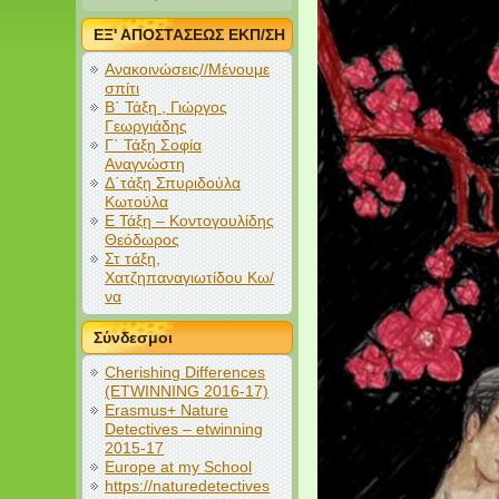
ΕΞ' ΑΠΟΣΤΑΣΕΩΣ ΕΚΠ/ΣΗ
Ανακοινώσεις//Μένουμε
σπίτι
Β΄ Τάξη , Γιώργος
Γεωργιάδης
Γ΄ Τάξη Σοφία
Αναγνώστη
Δ΄τάξη Σπυριδούλα
Κωτούλα
Ε Τάξη – Κοντογουλίδης
Θεόδωρος
Στ τάξη,
Χατζηπαναγιωτίδου Κω/
να
Σύνδεσμοι
Cherishing Differences
(ETWINNING 2016-17)
Erasmus+ Nature
Detectives – etwinning
2015-17
Europe at my School
https://naturedetectives