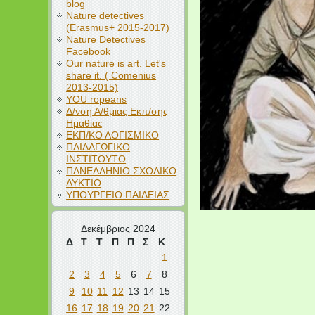
blog
Nature detectives
(Erasmus+ 2015-2017)
Nature Detectives
Facebook
Our nature is art. Let's
share it. ( Comenius
2013-2015)
YOU ropeans
Δ/νση Α/θμιας Εκπ/σης
Ημαθίας
ΕΚΠ/ΚΟ ΛΟΓΙΣΜΙΚΟ
ΠΑΙΔΑΓΩΓΙΚΟ
ΙΝΣΤΙΤΟΥΤΟ
ΠΑΝΕΛΛΗΝΙΟ ΣΧΟΛΙΚΟ
ΔΥΚΤΙΟ
ΥΠΟΥΡΓΕΙΟ ΠΑΙΔΕΙΑΣ
Δεκέμβριος 2024
Δ
Τ
Τ
Π
Π
Σ
Κ
1
2
3
4
5
6
7
8
9
10
11
12
13
14
15
16
17
18
19
20
21
22