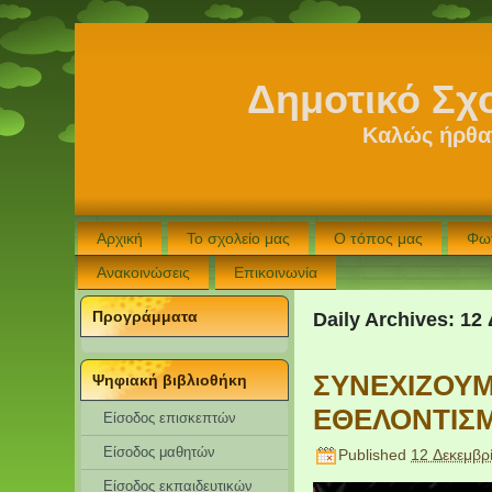
Δημοτικό Σχ
Καλώς ήρθατ
Αρχική
Το σχολείο μας
Ο τόπος μας
Φω
Ανακοινώσεις
Επικοινωνία
Προγράμματα
Daily Archives:
12 
ΣΥΝΕΧΙΖΟΥΜ
Ψηφιακή βιβλιοθήκη
ΕΘΕΛΟΝΤΙΣΜ
Είσοδος επισκεπτών
Eίσοδος μαθητών
Published
12 Δεκεμβρ
Είσοδος εκπαιδευτικών