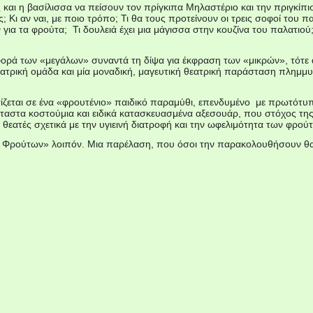
και η βασίλισσα να πείσουν τον πρίγκιπα Μηλαστέριο και την πριγκίπ
; Κι αν ναι, με ποιο τρόπο; Τι θα τους προτείνουν οι τρεις σοφοί του
α τα φρούτα; Τι δουλειά έχει μια μάγισσα στην κουζίνα του παλατιού; Π
ρά των «μεγάλων» συναντά τη δίψα για έκφραση των «μικρών», τότε αυ
εατρική ομάδα και μία μοναδική, μαγευτική θεατρική παράσταση πλημμ
ζεται σε ένα «φρουτένιο» παιδικό παραμύθι, επενδυμένο με πρωτότυπ
νταστα κοστούμια και ειδικά κατασκευασμένα αξεσουάρ, που στόχος της
 θεατές σχετικά με την υγιεινή διατροφή και την ωφελιμότητα των φρού
Φρούτων» λοιπόν. Μια παρέλαση, που όσοι την παρακολουθήσουν θα 