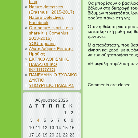
blog
Θα μπορέσουν ο βασιλιάς 
Nature detectives
βάλουν στη διατροφή τους
(Erasmus+ 2015-2017)
δίδυμων πριγκιπόπουλων γι
Nature Detectives
φρούτο πάνω στη γη;
Facebook
Όταν η θέληση για προσφο
Our nature is art. Let's
καταπληκτική μαθητική θ
share it. ( Comenius
ζωντάνια.
2013-2015)
YOU ropeans
Μια παράσταση, που βασί
Δ/νση Α/θμιας Εκπ/σης
κίνηση και χορό, με ευφά
Ημαθίας
να ευαισθητοποιήσει τους
ΕΚΠ/ΚΟ ΛΟΓΙΣΜΙΚΟ
«Η μεγάλη παρέλαση των 
ΠΑΙΔΑΓΩΓΙΚΟ
ΙΝΣΤΙΤΟΥΤΟ
ΠΑΝΕΛΛΗΝΙΟ ΣΧΟΛΙΚΟ
ΔΥΚΤΙΟ
Comments are closed.
ΥΠΟΥΡΓΕΙΟ ΠΑΙΔΕΙΑΣ
Αύγουστος 2026
Δ
Τ
Τ
Π
Π
Σ
Κ
1
2
3
4
5
6
7
8
9
10
11
12
13
14
15
16
17
18
19
20
21
22
23