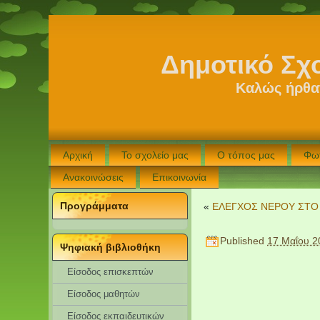
Δημοτικό Σχ
Καλώς ήρθατ
Αρχική
Το σχολείο μας
Ο τόπος μας
Φω
Ανακοινώσεις
Επικοινωνία
Προγράμματα
«
ΕΛΕΓΧΟΣ ΝΕΡΟΥ ΣΤΟ
Published
17 Μαΐου 2
Ψηφιακή βιβλιοθήκη
Είσοδος επισκεπτών
Eίσοδος μαθητών
Είσοδος εκπαιδευτικών