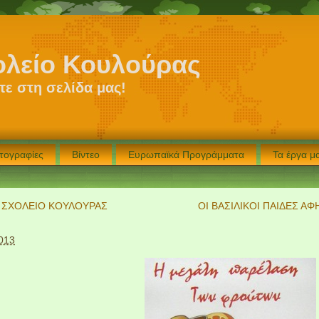
ολείο Κουλούρας
ε στη σελίδα μας!
τογραφίες
Βίντεο
Ευρωπαϊκά Προγράμματα
Τα έργα 
 ΣΧΟΛΕΙΟ ΚΟΥΛΟΥΡΑΣ
ΟΙ ΒΑΣΙΛΙΚΟΙ ΠΑΙΔΕΣ ΑΦ
013