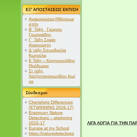
ΕΞ' ΑΠΟΣΤΑΣΕΩΣ ΕΚΠ/ΣΗ
Ανακοινώσεις//Μένουμε
σπίτι
Β΄ Τάξη , Γιώργος
Γεωργιάδης
Γ΄ Τάξη Σοφία
Αναγνώστη
Δ΄τάξη Σπυριδούλα
Κωτούλα
Ε Τάξη – Κοντογουλίδης
Θεόδωρος
Στ τάξη,
Χατζηπαναγιωτίδου Κω/
να
Σύνδεσμοι
Cherishing Differences
(ETWINNING 2016-17)
Erasmus+ Nature
Detectives – etwinning
2015-17
ΛΙΓΑ ΛΟΓΙΑ ΓΙΑ ΤΗΝ Π
Europe at my School
https://naturedetectives