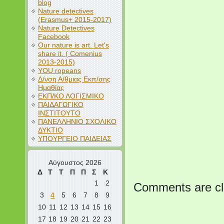
blog
Nature detectives
(Erasmus+ 2015-2017)
Nature Detectives
Facebook
Our nature is art. Let's
share it. ( Comenius
2013-2015)
YOU ropeans
Δ/νση Α/θμιας Εκπ/σης
Ημαθίας
ΕΚΠ/ΚΟ ΛΟΓΙΣΜΙΚΟ
ΠΑΙΔΑΓΩΓΙΚΟ
ΙΝΣΤΙΤΟΥΤΟ
ΠΑΝΕΛΛΗΝΙΟ ΣΧΟΛΙΚΟ
ΔΥΚΤΙΟ
ΥΠΟΥΡΓΕΙΟ ΠΑΙΔΕΙΑΣ
Αύγουστος 2026
Δ
Τ
Τ
Π
Π
Σ
Κ
1
2
Comments are cl
3
4
5
6
7
8
9
10
11
12
13
14
15
16
17
18
19
20
21
22
23