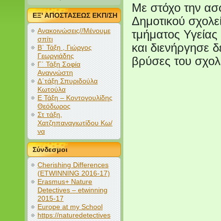
Με στόχο την α
ΕΞ' ΑΠΟΣΤΑΣΕΩΣ ΕΚΠ/ΣΗ
Δημοτικού σχολε
Ανακοινώσεις//Μένουμε
τμήματος Υγείας
σπίτι
και διενήργησε δ
Β΄ Τάξη , Γιώργος
Γεωργιάδης
βρύσες του σχολ
Γ΄ Τάξη Σοφία
Αναγνώστη
Δ΄τάξη Σπυριδούλα
Κωτούλα
Ε Τάξη – Κοντογουλίδης
Θεόδωρος
Στ τάξη,
Χατζηπαναγιωτίδου Κω/
να
Σύνδεσμοι
Cherishing Differences
(ETWINNING 2016-17)
Erasmus+ Nature
Detectives – etwinning
2015-17
Europe at my School
https://naturedetectives