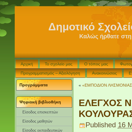
Δημοτικό Σχολε
Καλώς ήρθατε στη
Αρχική
Το σχολείο μας
Ο τόπος μας
Φωτογ
Προγραμματισμός – Αξιολόγηση
Ανακοινώσεις
Ε
Προγράμματα
«
«ΕΜΠΟΔΙΟΝ ΛΗΣΜΟΝΙΑΣ»
ΕΛΕΓΧΟΣ Ν
Ψηφιακή βιβλιοθήκη
ΚΟΥΛΟΥΡΑ
Είσοδος επισκεπτών
Eίσοδος μαθητών
Published
16 
Είσοδος εκπαιδευτικών