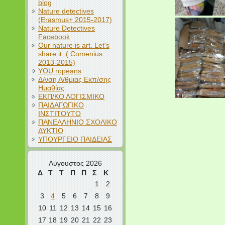
blog
Nature detectives
(Erasmus+ 2015-2017)
Nature Detectives
Facebook
Our nature is art. Let's
share it. ( Comenius
2013-2015)
YOU ropeans
Δ/νση Α/θμιας Εκπ/σης
Ημαθίας
ΕΚΠ/ΚΟ ΛΟΓΙΣΜΙΚΟ
ΠΑΙΔΑΓΩΓΙΚΟ
ΙΝΣΤΙΤΟΥΤΟ
ΠΑΝΕΛΛΗΝΙΟ ΣΧΟΛΙΚΟ
ΔΥΚΤΙΟ
ΥΠΟΥΡΓΕΙΟ ΠΑΙΔΕΙΑΣ
Αύγουστος 2026
Δ
Τ
Τ
Π
Π
Σ
Κ
1
2
3
4
5
6
7
8
9
10
11
12
13
14
15
16
17
18
19
20
21
22
23