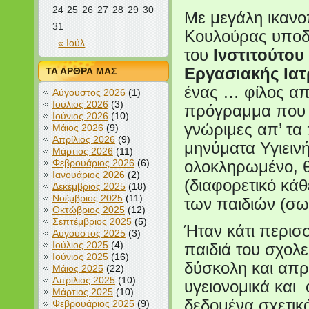
24
25
26
27
28
29
30
Με μεγάλη ικανο
31
Κουλούρας υποδέ
« Ιούλ
του
Ινστιτούτου
Εργασιακής Ιατ
ΤΑ ΑΡΘΡΑ ΜΑΣ
ένας … φίλος απ
Αύγουστος 2026
(1)
Ιούλιος 2026
(3)
πρόγραμμα που α
Ιούνιος 2026
(10)
γνώριμες απ’ τα 
Μάιος 2026
(9)
Απρίλιος 2026
(9)
μηνύματα Υγιειν
Μάρτιος 2026
(11)
Φεβρουάριος 2026
(6)
ολοκληρωμένο, θ
Ιανουάριος 2026
(2)
(διαφορετικό κά
Δεκέμβριος 2025
(18)
Νοέμβριος 2025
(11)
των παιδιών (σωμ
Οκτώβριος 2025
(12)
Σεπτέμβριος 2025
(5)
Ήταν κάτι περισ
Αύγουστος 2025
(3)
Ιούλιος 2025
(4)
παιδιά του σχολε
Ιούνιος 2025
(16)
δύσκολη και απ
Μάιος 2025
(22)
Απρίλιος 2025
(10)
υγειονομικά και 
Μάρτιος 2025
(10)
δεδομένα σχετικά
Φεβρουάριος 2025
(9)