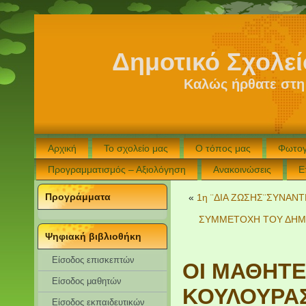
Δημοτικό Σχολε
Καλώς ήρθατε στη
Αρχική
Το σχολείο μας
Ο τόπος μας
Φωτογ
Προγραμματισμός – Αξιολόγηση
Ανακοινώσεις
Ε
Προγράμματα
«
1η ¨ΔΙΑ ΖΩΣΗΣ¨ΣΥΝΑΝ
ΣΥΜΜΕΤΟΧΗ ΤΟΥ ΔΗΜΟ
Ψηφιακή βιβλιοθήκη
Είσοδος επισκεπτών
ΟΙ ΜΑΘΗΤΕ
Eίσοδος μαθητών
ΚΟΥΛΟΥΡΑΣ
Είσοδος εκπαιδευτικών