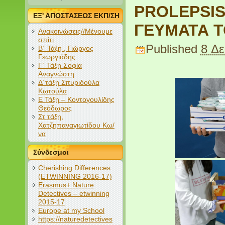
PROLEPSIS
ΕΞ' ΑΠΟΣΤΑΣΕΩΣ ΕΚΠ/ΣΗ
ΓΕΥΜΑΤΑ Τ
Ανακοινώσεις//Μένουμε
σπίτι
Published
8 Δε
Β΄ Τάξη , Γιώργος
Γεωργιάδης
Γ΄ Τάξη Σοφία
Αναγνώστη
Δ΄τάξη Σπυριδούλα
Κωτούλα
Ε Τάξη – Κοντογουλίδης
Θεόδωρος
Στ τάξη,
Χατζηπαναγιωτίδου Κω/
να
Σύνδεσμοι
Cherishing Differences
(ETWINNING 2016-17)
Erasmus+ Nature
Detectives – etwinning
2015-17
Europe at my School
https://naturedetectives