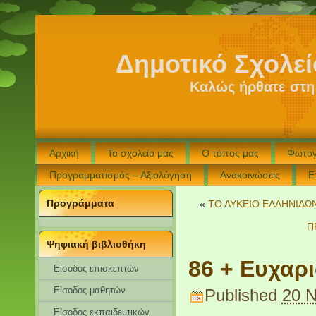
Δημοτικό Σχολε
Καλώς ήρθατε στη
Αρχική
Το σχολείο μας
Ο τόπος μας
Φωτογ
Προγραμματισμός – Αξιολόγηση
Ανακοινώσεις
Ε
Προγράμματα
«
ΤΟ ΛΥΚΕΙΟ ΕΛΛΗΝΙΔΩ
Π
Ψηφιακή βιβλιοθήκη
86 + Ευχαρ
Είσοδος επισκεπτών
Eίσοδος μαθητών
Published
20 
Είσοδος εκπαιδευτικών