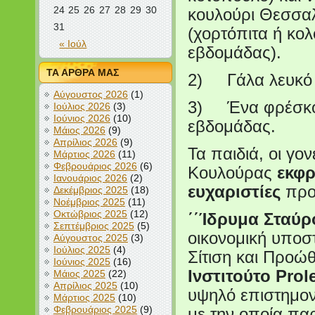
24
25
26
27
28
29
30
κουλούρι Θεσσαλ
31
(χορτόπιτα ή κολ
« Ιούλ
εβδομάδας).
ΤΑ ΑΡΘΡΑ ΜΑΣ
2) Γάλα λευκό (
Αύγουστος 2026
(1)
3) Ένα φρέσκο 
Ιούλιος 2026
(3)
Ιούνιος 2026
(10)
εβδομάδας.
Μάιος 2026
(9)
Απρίλιος 2026
(9)
Τα παιδιά, οι γο
Μάρτιος 2026
(11)
Φεβρουάριος 2026
(6)
Κουλούρας
εκφρ
Ιανουάριος 2026
(2)
ευχαριστίες
προ
Δεκέμβριος 2025
(18)
Νοέμβριος 2025
(11)
Οκτώβριος 2025
(12)
΄΄Ίδρυμα Σταύρ
Σεπτέμβριος 2025
(5)
οικονομική υποσ
Αύγουστος 2025
(3)
Ιούλιος 2025
(4)
Σίτιση και Προώ
Ιούνιος 2025
(16)
Ινστιτούτο
Prol
Μάιος 2025
(22)
Απρίλιος 2025
(10)
υψηλό επιστημον
Μάρτιος 2025
(10)
Φεβρουάριος 2025
(9)
με την οποία παρ