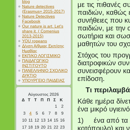
blog
με τις πιθανές σ
Nature detectives
παιδιών, καθώς ε
(Erasmus+ 2015-2017)
Nature Detectives
συνήθειες που κ
Facebook
Our nature is art. Let's
παιδιών, με την
share it. ( Comenius
σωτήρια και σωσ
2013-2015)
YOU ropeans
μαθητών του σχ
Δ/νση Α/θμιας Εκπ/σης
Ημαθίας
Στόχος του προγ
ΕΚΠ/ΚΟ ΛΟΓΙΣΜΙΚΟ
ΠΑΙΔΑΓΩΓΙΚΟ
διατροφικών συν
ΙΝΣΤΙΤΟΥΤΟ
συνεισφέρουν κα
ΠΑΝΕΛΛΗΝΙΟ ΣΧΟΛΙΚΟ
ΔΥΚΤΙΟ
επίδοση.
ΥΠΟΥΡΓΕΙΟ ΠΑΙΔΕΙΑΣ
Τι περιλαμβάν
Αύγουστος 2026
Δ
Τ
Τ
Π
Π
Σ
Κ
Κάθε ημέρα δίνε
1
2
ένα μικρό υγιειν
3
4
5
6
7
8
9
1) ένα από τα ε
10
11
12
13
14
15
16
κοτόπουλο) και ν
17
18
19
20
21
22
23