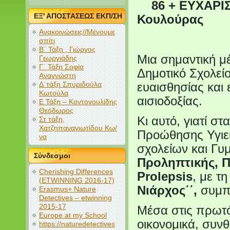
86 + ΕΥΧΑΡΙΣΤ
ΕΞ' ΑΠΟΣΤΑΣΕΩΣ ΕΚΠ/ΣΗ
Κουλούρας
Ανακοινώσεις//Μένουμε
σπίτι
Β΄ Τάξη , Γιώργος
Μια σημαντική μέ
Γεωργιάδης
Γ΄ Τάξη Σοφία
Δημοτικό Σχολεί
Αναγνώστη
Δ΄τάξη Σπυριδούλα
ευαισθησίας και 
Κωτούλα
αισιοδοξίας.
Ε Τάξη – Κοντογουλίδης
Θεόδωρος
Κι αυτό, γιατί σ
Στ τάξη,
Χατζηπαναγιωτίδου Κω/
Προώθησης Υγιει
να
σχολείων και Γυ
Σύνδεσμοι
Προληπτικής, Π
Cherishing Differences
Prolepsis
, με τ
(ETWINNING 2016-17)
Νιάρχος΄΄,
συμπε
Erasmus+ Nature
Detectives – etwinning
2015-17
Μέσα στις πρωτόγ
Europe at my School
οικονομικά, συνθ
https://naturedetectives