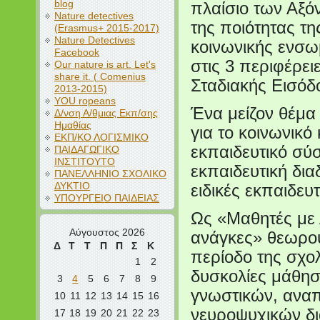
blog
πλαίσιο των Αξό
Nature detectives
της ποιότητας τ
(Erasmus+ 2015-2017)
Nature Detectives
κοινωνικής ενσω
Facebook
στις 3 περιφέρει
Our nature is art. Let's
share it. ( Comenius
Σταδιακής Εισόδο
2013-2015)
YOU ropeans
Ένα μείζον θέμα 
Δ/νση Α/θμιας Εκπ/σης
Ημαθίας
για το κοινωνικό
ΕΚΠ/ΚΟ ΛΟΓΙΣΜΙΚΟ
εκπαιδευτικό σύ
ΠΑΙΔΑΓΩΓΙΚΟ
ΙΝΣΤΙΤΟΥΤΟ
εκπαιδευτική δια
ΠΑΝΕΛΛΗΝΙΟ ΣΧΟΛΙΚΟ
ΔΥΚΤΙΟ
ειδικές εκπαιδευ
ΥΠΟΥΡΓΕΙΟ ΠΑΙΔΕΙΑΣ
Ως «Μαθητές με 
Αύγουστος 2026
ανάγκες» θεωρού
Δ
Τ
Τ
Π
Π
Σ
Κ
περίοδο της σχο
1
2
δυσκολίες μάθηση
3
4
5
6
7
8
9
γνωστικών, ανα
10
11
12
13
14
15
16
νευροψυχικών δι
17
18
19
20
21
22
23