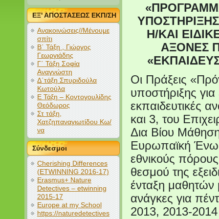
«ΠΡΟΓΡΑΜΜΑ
ΕΞ' ΑΠΟΣΤΑΣΕΩΣ ΕΚΠ/ΣΗ
ΥΠΟΣΤΗΡΙΞΗΣ
Ανακοινώσεις//Μένουμε
Η/ΚΑΙ ΕΙΔΙ
σπίτι
ΑΞΟΝΕΣ Π
Β΄ Τάξη , Γιώργος
Γεωργιάδης
«ΕΚΠΑΙΔΕΥΣ
Γ΄ Τάξη Σοφία
Αναγνώστη
Οι Πράξεις «Πρό
Δ΄τάξη Σπυριδούλα
Κωτούλα
υποστήριξης για 
Ε Τάξη – Κοντογουλίδης
εκπαιδευτικές α
Θεόδωρος
Στ τάξη,
και 3, του Επιχ
Χατζηπαναγιωτίδου Κω/
να
Δια Βίου Μάθηση
Ευρωπαϊκή Ένωσ
Σύνδεσμοι
εθνικούς πόρους
Cherishing Differences
θεσμού της εξειδ
(ETWINNING 2016-17)
Erasmus+ Nature
ένταξη μαθητών μ
Detectives – etwinning
ανάγκες για πέντ
2015-17
Europe at my School
2013, 2013-2014 
https://naturedetectives