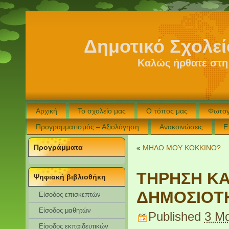
Δημοτικό Σχολε
Καλώς ήρθατε στη
Αρχική
Το σχολείο μας
Ο τόπος μας
Φωτογ
Προγραμματισμός – Αξιολόγηση
Ανακοινώσεις
Ε
Προγράμματα
«
ΜΗΛΟ ΜΟΥ ΚΟΚΚΙΝΟ?
ΤΗΡΗΣΗ Κ
Ψηφιακή βιβλιοθήκη
ΔΗΜΟΣΙΟΤ
Είσοδος επισκεπτών
Eίσοδος μαθητών
Published
3 Μα
Είσοδος εκπαιδευτικών