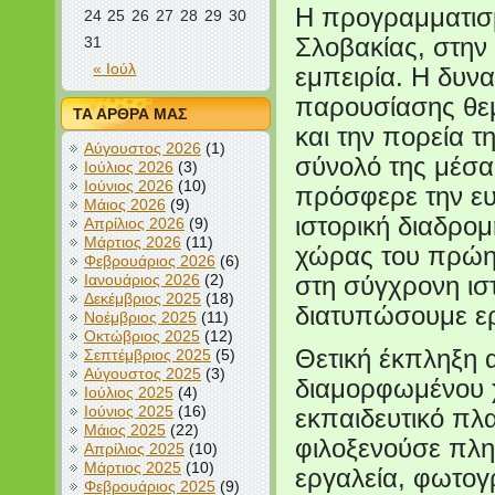
Η προγραμματισμ
24
25
26
27
28
29
30
31
Σλοβακίας, στην
« Ιούλ
εμπειρία. Η δυν
παρουσίασης θε
ΤΑ ΑΡΘΡΑ ΜΑΣ
και την πορεία 
Αύγουστος 2026
(1)
σύνολό της μέσα
Ιούλιος 2026
(3)
Ιούνιος 2026
(10)
πρόσφερε την ευ
Μάιος 2026
(9)
ιστορική διαδρο
Απρίλιος 2026
(9)
Μάρτιος 2026
(11)
χώρας του πρώη
Φεβρουάριος 2026
(6)
Ιανουάριος 2026
(2)
στη σύγχρονη ισ
Δεκέμβριος 2025
(18)
διατυπώσουμε ερ
Νοέμβριος 2025
(11)
Οκτώβριος 2025
(12)
Θετική έκπληξη 
Σεπτέμβριος 2025
(5)
Αύγουστος 2025
(3)
διαμορφωμένου 
Ιούλιος 2025
(4)
Ιούνιος 2025
(16)
εκπαιδευτικό πλα
Μάιος 2025
(22)
φιλοξενούσε πληρ
Απρίλιος 2025
(10)
Μάρτιος 2025
(10)
εργαλεία, φωτογ
Φεβρουάριος 2025
(9)