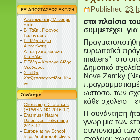
Published
23 Ι
ΕΞ' ΑΠΟΣΤΑΣΕΩΣ ΕΚΠ/ΣΗ
Ανακοινώσεις//Μένουμε
στα πλαίσια το
σπίτι
συμμετέχει για 
Β΄ Τάξη , Γιώργος
Γεωργιάδης
Γ΄ Τάξη Σοφία
Πραγματοποιήθη
Αναγνώστη
ευρωπαϊκό πρόγ
Δ΄τάξη Σπυριδούλα
Κωτούλα
matters”, στο ο
Ε Τάξη – Κοντογουλίδης
Δημοτικό σχολεί
Θεόδωρος
Στ τάξη,
Nove Zamky (Νέο
Χατζηπαναγιωτίδου Κω/
προγραμματισμέν
να
ωστόσο, των σχο
Σύνδεσμοι
κάθε σχολείο – ε
Cherishing Differences
(ETWINNING 2016-17)
Η συνάντηση ήταν
Erasmus+ Nature
Detectives – etwinning
γνωριμία των ετ
2015-17
συντονισμό των 
Europe at my School
https://naturedetectives
σχολείου χωριστ