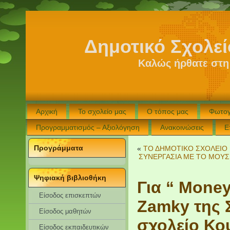
Δημοτικό Σχολε
Καλώς ήρθατε στη
Αρχική
Το σχολείο μας
Ο τόπος μας
Φωτογ
Προγραμματισμός – Αξιολόγηση
Ανακοινώσεις
Ε
Προγράμματα
«
ΤΟ ΔΗΜΟΤΙΚΟ ΣΧΟΛΕΙΟ 
ΣΥΝΕΡΓΑΣΙΑ ΜΕ ΤΟ ΜΟΥΣ
Ψηφιακή βιβλιοθήκη
Για “ Mone
Είσοδος επισκεπτών
Zamky της 
Eίσοδος μαθητών
σχολείο Κο
Είσοδος εκπαιδευτικών