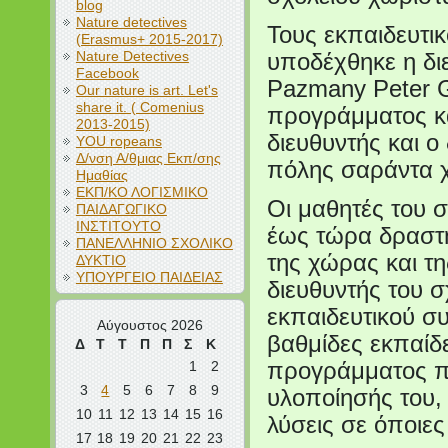
blog
Nature detectives
Τους εκπαιδευτι
(Erasmus+ 2015-2017)
Nature Detectives
υποδέχθηκε η δι
Facebook
Pazmany Peter G
Our nature is art. Let's
share it. ( Comenius
προγράμματος κ
2013-2015)
διευθυντής και 
YOU ropeans
Δ/νση Α/θμιας Εκπ/σης
πόλης σαράντα χ
Ημαθίας
ΕΚΠ/ΚΟ ΛΟΓΙΣΜΙΚΟ
Οι μαθητές του 
ΠΑΙΔΑΓΩΓΙΚΟ
ΙΝΣΤΙΤΟΥΤΟ
έως τώρα δραστη
ΠΑΝΕΛΛΗΝΙΟ ΣΧΟΛΙΚΟ
της χώρας και τ
ΔΥΚΤΙΟ
ΥΠΟΥΡΓΕΙΟ ΠΑΙΔΕΙΑΣ
διευθυντής του 
εκπαιδευτικού συ
Αύγουστος 2026
βαθμίδες εκπαίδε
Δ
Τ
Τ
Π
Π
Σ
Κ
1
2
προγράμματος πε
3
4
5
6
7
8
9
υλοποίησής του,
10
11
12
13
14
15
16
λύσεις σε όποιες
17
18
19
20
21
22
23