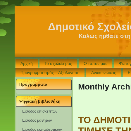
Δημοτικό Σχολε
Καλώς ήρθατε στη
Αρχική
Το σχολείο μας
Ο τόπος μας
Φωτογ
Προγραμματισμός – Αξιολόγηση
Ανακοινώσεις
Ε
Προγράμματα
Monthly Arch
Ψηφιακή βιβλιοθήκη
Είσοδος επισκεπτών
ΤΟ ΔΗΜΟΤΙ
Eίσοδος μαθητών
ΤΙΜΗΣΕ ΤΗ
Είσοδος εκπαιδευτικών