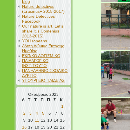
blog
Nature detectives
(Erasmus+ 2015-2017)
Nature Detectives
Facebook
Our nature is art. Let's
share it. ( Comenius
2013-2015)
YOU ropeans
Δ/νση Α/θμιας Εκπ/σης
Ημαθίας
ΕΚΠ/ΚΟ ΛΟΓΙΣΜΙΚΟ
ΠΑΙΔΑΓΩΓΙΚΟ
ΙΝΣΤΙΤΟΥΤΟ
ΠΑΝΕΛΛΗΝΙΟ ΣΧΟΛΙΚΟ
ΔΥΚΤΙΟ
ΥΠΟΥΡΓΕΙΟ ΠΑΙΔΕΙΑΣ
Οκτώβριος 2023
Δ
Τ
Τ
Π
Π
Σ
Κ
1
2
3
4
5
6
7
8
9
10
11
12
13
14
15
16
17
18
19
20
21
22