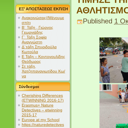
ΑΘΛΗΤΙΣΜ
ΕΞ' ΑΠΟΣΤΑΣΕΩΣ ΕΚΠ/ΣΗ
Ανακοινώσεις//Μένουμε
Published
1 Ο
σπίτι
Β΄ Τάξη , Γιώργος
Γεωργιάδης
Γ΄ Τάξη Σοφία
Αναγνώστη
Δ΄τάξη Σπυριδούλα
Κωτούλα
Ε Τάξη – Κοντογουλίδης
Θεόδωρος
Στ τάξη,
Χατζηπαναγιωτίδου Κω/
να
Σύνδεσμοι
Cherishing Differences
(ETWINNING 2016-17)
Erasmus+ Nature
Detectives – etwinning
2015-17
Europe at my School
https://naturedetectives