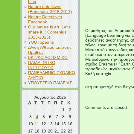
blog
Nature detectives
(Erasmus+ 2015-2017)
Nature Detectives
Facebook
Our nature is art. Let's
Οι μαθητές του Δημοτικο
share it. ( Comenius
(Language Learning via L
2013-2015)
δεξιότητες αναζήτησης, 
YOU ropeans
τέλος, έργα με τη δική το
Δ/νση Α/θμιας Εκπ/σης
Μέσα από παιγνιώδεις κατ
Ημαθίας
σταδιακά στον απέραντο κ
ΕΚΠ/ΚΟ ΛΟΓΙΣΜΙΚΟ
Με δεδομένο την προηγού
ΠΑΙΔΑΓΩΓΙΚΟ
σχέδιο Erasmus+ “Earth O
ΙΝΣΤΙΤΟΥΤΟ
προσδοκίες μεγάλωσαν. Ωσ
ΠΑΝΕΛΛΗΝΙΟ ΣΧΟΛΙΚΟ
Καλή επιτυχία
ΔΥΚΤΙΟ
ΥΠΟΥΡΓΕΙΟ ΠΑΙΔΕΙΑΣ
στη συμμετοχή στο διαγω
Αύγουστος 2026
Δ
Τ
Τ
Π
Π
Σ
Κ
Comments are closed.
1
2
3
4
5
6
7
8
9
10
11
12
13
14
15
16
17
18
19
20
21
22
23