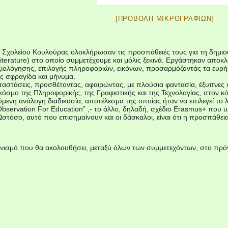
[ΠΡΟΒΟΛΉ ΜΙΚΡΟΓΡΑΦΙΏΝ]
ύ Σχολείου Κουλούρας ολοκλήρωσαν τις προσπάθειές τους για τη δημιο
iterature) στο οποίο συμμετέχουμε και μόλις ξεκινά. Εργάστηκαν αποκλ
αξιολόγησης, επιλογής πληροφοριών, εικόνων, προσαρμόζοντάς τα ευρή
υς σφραγίδα και μήνυμα.
αστάσεις, προσθέτοντας, αφαιρώντας, με πλούσια φαντασία, έξυπνες ι
όσμο της Πληροφορικής, της Γραφιστικής και της Τεχνολογίας, στον κόσ
μενη ανάλογη διαδικασία, αποτέλεσμα της οποίας ήταν να επιλεγεί το
bservation For Education” ,- το άλλο, δηλαδή, σχέδιο Erasmus+ που 
τόσο, αυτό που επισημαίνουν και οι δάσκαλοι, είναι ότι η προσπάθεια
νισμό που θα ακολουθήσει, μεταξύ όλων των συμμετεχόντων, στο πρ