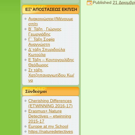
Published
21 Δεκεμβρ
ΕΞ' ΑΠΟΣΤΑΣΕΩΣ ΕΚΠ/ΣΗ
Ανακοινώσεις//Μένουμε
σπίτι
Β΄ Τάξη , Γιώργος
Γεωργιάδης
Γ΄ Τάξη Σοφία
Αναγνώστη
Δ΄τάξη Σπυριδούλα
Κωτούλα
Ε Τάξη – Κοντογουλίδης
Θεόδωρος
Στ τάξη,
Χατζηπαναγιωτίδου Κω/
να
Σύνδεσμοι
Cherishing Differences
(ETWINNING 2016-17)
Erasmus+ Nature
Detectives – etwinning
2015-17
Europe at my School
https://naturedetectives