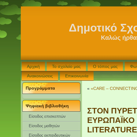
Δημοτικό Σχ
Καλώς ήρθατ
Αρχική
Το σχολείο μας
Ο τόπος μας
Φω
Ανακοινώσεις
Επικοινωνία
Προγράμματα
«
«CARE – CONNECTING
Ψηφιακή βιβλιοθήκη
ΣΤΟΝ ΠΥΡΕΤ
Είσοδος επισκεπτών
ΕΥΡΩΠΑΪΚΟ 
Eίσοδος μαθητών
LITERATURE”
Είσοδος εκπαιδευτικών