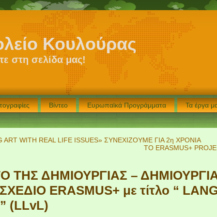
ολείο Κουλούρας
ε στη σελίδα μας!
τογραφίες
Βίντεο
Ευρωπαϊκά Προγράμματα
Τα έργα 
 ART WITH REAL LIFE ISSUES» ΣΥΝΕΧΙΖΟΥΜΕ ΓΙΑ 2η ΧΡΟΝΙΑ
ΤΟ ERASMUS+ PROJEC
Ο ΤΗΣ ΔΗΜΙΟΥΡΓΙΑΣ – ΔΗΜΙΟΥΡΓΙ
ΣΧΕΔΙΟ ERASMUS+ με τίτλο “ LAN
 (LLvL)