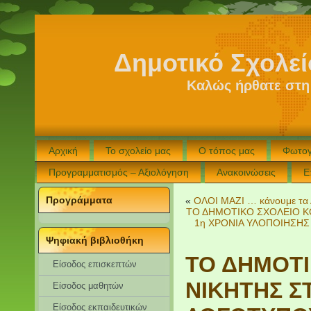
Δημοτικό Σχολε
Καλώς ήρθατε στη
Αρχική
Το σχολείο μας
Ο τόπος μας
Φωτογ
Προγραμματισμός – Αξιολόγηση
Ανακοινώσεις
Ε
Προγράμματα
«
ΟΛΟΙ ΜΑΖΙ … κάνουμε τα
ΤΟ ΔΗΜΟΤΙΚΟ ΣΧΟΛΕΙΟ Κ
1η ΧΡΟΝΙΑ ΥΛΟΠΟΙΗΣΗ
Ψηφιακή βιβλιοθήκη
ΤΟ ΔΗΜΟΤΙ
Είσοδος επισκεπτών
ΝΙΚΗΤΗΣ Σ
Eίσοδος μαθητών
Είσοδος εκπαιδευτικών