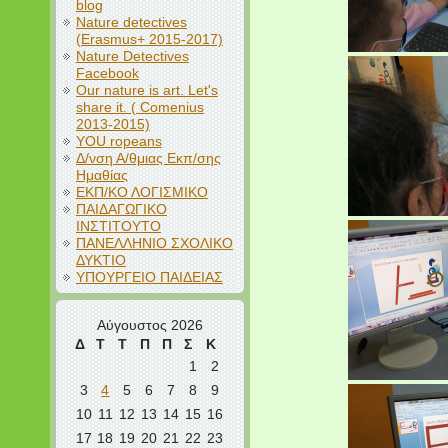
blog
Nature detectives
(Erasmus+ 2015-2017)
Nature Detectives
Facebook
Our nature is art. Let's
share it. ( Comenius
2013-2015)
YOU ropeans
Δ/νση Α/θμιας Εκπ/σης
Ημαθίας
ΕΚΠ/ΚΟ ΛΟΓΙΣΜΙΚΟ
ΠΑΙΔΑΓΩΓΙΚΟ
ΙΝΣΤΙΤΟΥΤΟ
ΠΑΝΕΛΛΗΝΙΟ ΣΧΟΛΙΚΟ
ΔΥΚΤΙΟ
ΥΠΟΥΡΓΕΙΟ ΠΑΙΔΕΙΑΣ
Αύγουστος 2026
Δ
Τ
Τ
Π
Π
Σ
Κ
1
2
3
4
5
6
7
8
9
10
11
12
13
14
15
16
17
18
19
20
21
22
23