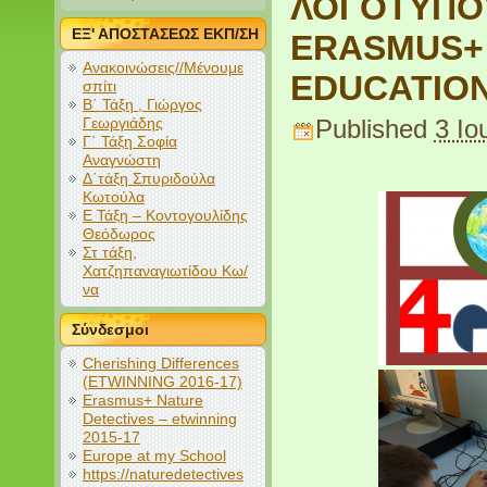
ΛΟΓΟΤΥΠΟ
ΕΞ' ΑΠΟΣΤΑΣΕΩΣ ΕΚΠ/ΣΗ
ERASMUS+ 
Ανακοινώσεις//Μένουμε
EDUCATIO
σπίτι
Β΄ Τάξη , Γιώργος
Γεωργιάδης
Published
3 Ιο
Γ΄ Τάξη Σοφία
Αναγνώστη
Δ΄τάξη Σπυριδούλα
Κωτούλα
Ε Τάξη – Κοντογουλίδης
Θεόδωρος
Στ τάξη,
Χατζηπαναγιωτίδου Κω/
να
Σύνδεσμοι
Cherishing Differences
(ETWINNING 2016-17)
Erasmus+ Nature
Detectives – etwinning
2015-17
Europe at my School
https://naturedetectives