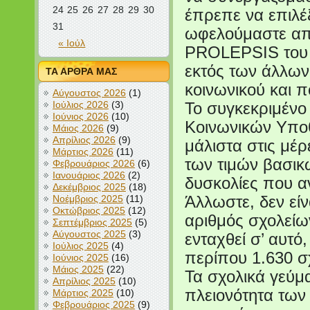
24
25
26
27
28
29
30
έπρεπε να επιλέ
31
ωφελούμαστε από
« Ιούλ
PROLEPSIS του Ι
εκτός των άλλων
ΤΑ ΑΡΘΡΑ ΜΑΣ
κοινωνικού και π
Αύγουστος 2026
(1)
Ιούλιος 2026
(3)
Το συγκεκριμένο
Ιούνιος 2026
(10)
Κοινωνικών Υποθ
Μάιος 2026
(9)
Απρίλιος 2026
(9)
μάλιστα στις μέ
Μάρτιος 2026
(11)
των τιμών βασικώ
Φεβρουάριος 2026
(6)
Ιανουάριος 2026
(2)
δυσκολίες που αν
Δεκέμβριος 2025
(18)
Νοέμβριος 2025
(11)
Άλλωστε, δεν είν
Οκτώβριος 2025
(12)
αριθμός σχολείω
Σεπτέμβριος 2025
(5)
Αύγουστος 2025
(3)
ενταχθεί σ’ αυτό
Ιούλιος 2025
(4)
περίπου 1.630 σ
Ιούνιος 2025
(16)
Μάιος 2025
(22)
Τα σχολικά γεύμ
Απρίλιος 2025
(10)
πλειονότητα τω
Μάρτιος 2025
(10)
Φεβρουάριος 2025
(9)