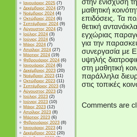
στην ενίσχυση τ
Ιανουάριος 2025
(7)
Δεκέμβριος 2024
(27)
μαθητική κοινότη
Νοέμβριος 2024
(4)
επιδόσεις. Τα π
Οκτώβριος 2024
(6)
Σεπτέμβριος 2024
(9)
θετική αντανάκλ
Αύγουστος 2024
(2)
εγχώριας παραγω
Ιούλιος 2024
(3)
Ιούνιος 2024
(5)
για την παρασκευ
Μάιος 2024
(7)
Απρίλιος 2024
(27)
συνεργασία με Επ
Μάρτιος 2024
(19)
υψηλής διατροφι
Φεβρουάριος 2024
(6)
Ιανουάριος 2024
(6)
στη μαθητική κοι
Δεκέμβριος 2023
(20)
παράλληλα διευρ
Νοέμβριος 2023
(11)
Οκτώβριος 2023
(11)
στις τοπικές κοιν
Σεπτέμβριος 2023
(3)
Αύγουστος 2023
(2)
Ιούλιος 2023
(2)
Ιούνιος 2023
(10)
Comments are cl
Μάιος 2023
(12)
Απρίλιος 2023
(8)
Μάρτιος 2023
(6)
Φεβρουάριος 2023
(8)
Ιανουάριος 2023
(4)
Δεκέμβριος 2022
(20)