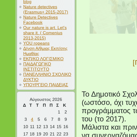
blog
Nature detectives
(Erasmus+ 2015-2017)
Nature Detectives
Facebook
Our nature is art. Let's
share it. ( Comenius
2013-2015)
YOU ropeans
Δ/νση Α/θμιας Εκπ/σης
Ημαθίας
ΕΚΠ/ΚΟ ΛΟΓΙΣΜΙΚΟ
ΠΑΙΔΑΓΩΓΙΚΟ
ΙΝΣΤΙΤΟΥΤΟ
ΠΑΝΕΛΛΗΝΙΟ ΣΧΟΛΙΚΟ
ΔΥΚΤΙΟ
ΥΠΟΥΡΓΕΙΟ ΠΑΙΔΕΙΑΣ
Το Δημοτικό Σχο
Αύγουστος 2026
(ωστόσο, όχι τυ
Δ
Τ
Τ
Π
Π
Σ
Κ
προγράμματος τ
1
2
του (το 2017).
3
4
5
6
7
8
9
Μάλιστα και πριν
10
11
12
13
14
15
16
17
18
19
20
21
22
23
να συνεργαζόμασ