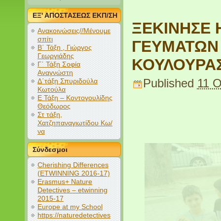
ΕΞ' ΑΠΟΣΤΑΣΕΩΣ ΕΚΠ/ΣΗ
ΞΕΚΙΝΗΣΕ 
Ανακοινώσεις//Μένουμε
σπίτι
ΓΕΥΜΑΤΩΝ 
Β΄ Τάξη , Γιώργος
Γεωργιάδης
ΚΟΥΛΟΥΡΑ
Γ΄ Τάξη Σοφία
Αναγνώστη
Δ΄τάξη Σπυριδούλα
Published
11 
Κωτούλα
Ε Τάξη – Κοντογουλίδης
Θεόδωρος
Στ τάξη,
Χατζηπαναγιωτίδου Κω/
να
Σύνδεσμοι
Cherishing Differences
(ETWINNING 2016-17)
Erasmus+ Nature
Detectives – etwinning
2015-17
Europe at my School
https://naturedetectives