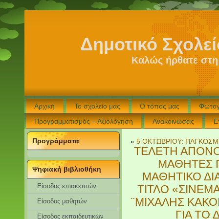
Δημοτικό Σχολε
Καλώς ήρθατε στη
Αρχική
Το σχολείο μας
Ο τόπος μας
Φωτογ
Προγραμματισμός – Αξιολόγηση
Ανακοινώσεις
Ε
Προγράμματα
«
5 ΟΚΤΩΒΡΙΟΥ: ΠΑΓΚΟΣΜ
ΤΕΛΕΤΗ ΑΠΟΝΟΜ
ΜΑΘΗΤΕΣ Π
Ψηφιακή βιβλιοθήκη
ΜΑΘΗΤΙΚΟ ΔΙ
Είσοδος επισκεπτών
ΤΙΤΛΟ «ΣΙΝΕΜ
¨ΜΙΧΑΛΗΣ ΚΑΚΟ
Eίσοδος μαθητών
ΓΙΑ ΤΟ
Είσοδος εκπαιδευτικών