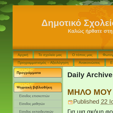
Δημοτικό Σχολε
Καλώς ήρθατε στη
Αρχική
Το σχολείο μας
Ο τόπος μας
Φωτογ
Προγραμματισμός – Αξιολόγηση
Ανακοινώσεις
Ε
Προγράμματα
Daily Archiv
Ψηφιακή βιβλιοθήκη
ΜΗΛΟ ΜΟΥ
Είσοδος επισκεπτών
Published
22 Ι
Eίσοδος μαθητών
Για μια ακόμη φ
Είσοδος εκπαιδευτικών