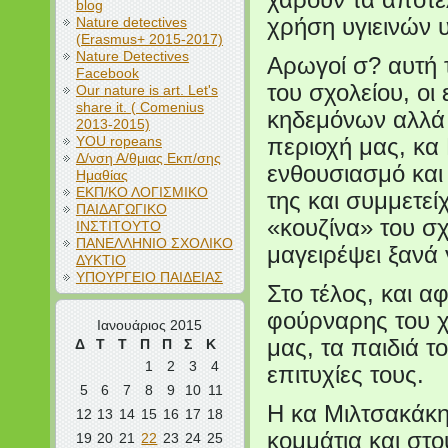
χαρούν τα αποτε
blog
Nature detectives
χρήση υγιεινών υ
(Erasmus+ 2015-2017)
Nature Detectives
Αρωγοί σ? αυτή 
Facebook
του σχολείου, οι
Our nature is art. Let's
share it. ( Comenius
κηδεμόνων αλλά 
2013-2015)
YOU ropeans
περιοχή μας, κα
Δ/νση Α/θμιας Εκπ/σης
ενθουσιασμό και
Ημαθίας
ΕΚΠ/ΚΟ ΛΟΓΙΣΜΙΚΟ
της και συμμετεί
ΠΑΙΔΑΓΩΓΙΚΟ
«κουζίνα» του σχ
ΙΝΣΤΙΤΟΥΤΟ
ΠΑΝΕΛΛΗΝΙΟ ΣΧΟΛΙΚΟ
μαγειρέψει ξανά 
ΔΥΚΤΙΟ
ΥΠΟΥΡΓΕΙΟ ΠΑΙΔΕΙΑΣ
Στο τέλος, και α
φούρναρης του χ
Ιανουάριος 2015
μας, τα παιδιά τ
Δ
Τ
Τ
Π
Π
Σ
Κ
1
2
3
4
επιτυχίες τους.
5
6
7
8
9
10
11
Η κα Μιλτσακάκη 
12
13
14
15
16
17
18
κομμάτια και σ
19
20
21
22
23
24
25