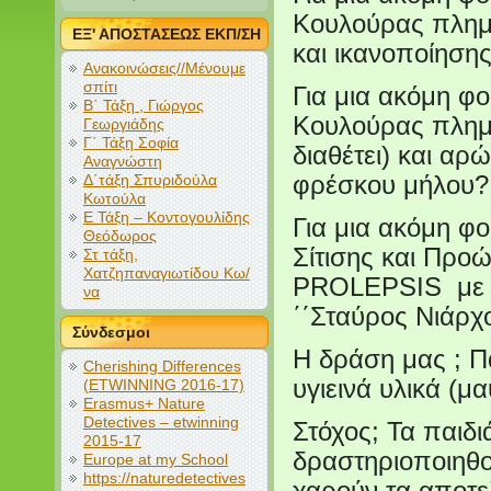
Κουλούρας πλημμ
ΕΞ' ΑΠΟΣΤΑΣΕΩΣ ΕΚΠ/ΣΗ
και ικανοποίησης
Ανακοινώσεις//Μένουμε
σπίτι
Για μια ακόμη φ
Β΄ Τάξη , Γιώργος
Κουλούρας πλημμ
Γεωργιάδης
Γ΄ Τάξη Σοφία
διαθέτει) και α
Αναγνώστη
Δ΄τάξη Σπυριδούλα
φρέσκου μήλου?
Κωτούλα
Ε Τάξη – Κοντογουλίδης
Για μια ακόμη φ
Θεόδωρος
Σίτισης και Προώ
Στ τάξη,
Χατζηπαναγιωτίδου Κω/
PROLEPSIS με τη
να
΄΄Σταύρος Νιάρχο
Σύνδεσμοι
Η δράση μας ; Π
Cherishing Differences
υγιεινά υλικά (μ
(ETWINNING 2016-17)
Erasmus+ Nature
Detectives – etwinning
Στόχος; Τα παιδι
2015-17
δραστηριοποιηθο
Europe at my School
https://naturedetectives