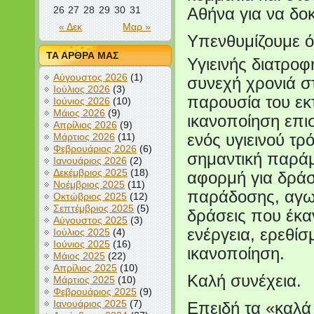
26
27
28
29
30
31
Αθήνα για να δο
« Δεκ
Μαρ »
Υπενθυμίζουμε ό
ΤΑ ΑΡΘΡΑ ΜΑΣ
Υγιεινής διατροφ
Αύγουστος 2026
(1)
συνεχή χρονιά σ
Ιούλιος 2026
(3)
παρουσία του εκ
Ιούνιος 2026
(10)
Μάιος 2026
(9)
ικανοποίηση επισ
Απρίλιος 2026
(9)
ενός υγιεινού τρ
Μάρτιος 2026
(11)
Φεβρουάριος 2026
(6)
σημαντική παράμ
Ιανουάριος 2026
(2)
Δεκέμβριος 2025
(18)
αφορμή για δράσ
Νοέμβριος 2025
(11)
παράδοσης, αγωγ
Οκτώβριος 2025
(12)
Σεπτέμβριος 2025
(5)
δράσεις που έκα
Αύγουστος 2025
(3)
ενέργεια, ερεθί
Ιούλιος 2025
(4)
Ιούνιος 2025
(16)
ικανοποίηση.
Μάιος 2025
(22)
Απρίλιος 2025
(10)
Καλή συνέχεια.
Μάρτιος 2025
(10)
Φεβρουάριος 2025
(9)
Ιανουάριος 2025
(7)
Επειδή τα «καλά