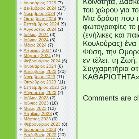
Κοινότητα, Δασκ
Ιανουάριος 2025
(7)
Δεκέμβριος 2024
(27)
του χώρου για τ
Νοέμβριος 2024
(4)
Μια δράση που π
Οκτώβριος 2024
(6)
Σεπτέμβριος 2024
(9)
φωτογραφίες το 
Αύγουστος 2024
(2)
(ενήλικες και πα
Ιούλιος 2024
(3)
Ιούνιος 2024
(5)
Κουλούρας) ένα 
Μάιος 2024
(7)
Απρίλιος 2024
(27)
Φύση, την Ομορφι
Μάρτιος 2024
(19)
εν τέλει, τη Ζωή.
Φεβρουάριος 2024
(6)
Ιανουάριος 2024
(6)
Συγχαρητήρια 
Δεκέμβριος 2023
(20)
ΚΑΘΑΡΙΟΤΗΤΑ» κ
Νοέμβριος 2023
(11)
Οκτώβριος 2023
(11)
Σεπτέμβριος 2023
(3)
Αύγουστος 2023
(2)
Comments are cl
Ιούλιος 2023
(2)
Ιούνιος 2023
(10)
Μάιος 2023
(12)
Απρίλιος 2023
(8)
Μάρτιος 2023
(6)
Φεβρουάριος 2023
(8)
Ιανουάριος 2023
(4)
Δεκέμβριος 2022
(20)