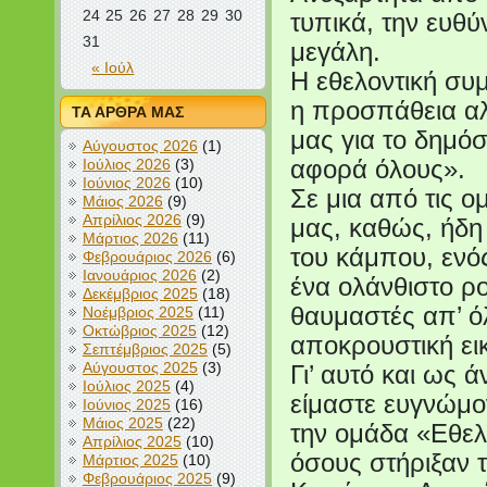
24
25
26
27
28
29
30
τυπικά, την ευθύ
31
μεγάλη.
« Ιούλ
Η εθελοντική συ
η προσπάθεια αλ
ΤΑ ΑΡΘΡΑ ΜΑΣ
μας για το δημό
Αύγουστος 2026
(1)
Ιούλιος 2026
(3)
αφορά όλους».
Ιούνιος 2026
(10)
Σε μια από τις ο
Μάιος 2026
(9)
Απρίλιος 2026
(9)
μας, καθώς, ήδη
Μάρτιος 2026
(11)
του κάμπου, ενός
Φεβρουάριος 2026
(6)
Ιανουάριος 2026
(2)
ένα ολάνθιστο ρο
Δεκέμβριος 2025
(18)
θαυμαστές απ’ ό
Νοέμβριος 2025
(11)
Οκτώβριος 2025
(12)
αποκρουστική ει
Σεπτέμβριος 2025
(5)
Αύγουστος 2025
(3)
Γι’ αυτό και ως
Ιούλιος 2025
(4)
είμαστε ευγνώμο
Ιούνιος 2025
(16)
Μάιος 2025
(22)
την ομάδα «Εθελο
Απρίλιος 2025
(10)
όσους στήριξαν 
Μάρτιος 2025
(10)
Φεβρουάριος 2025
(9)