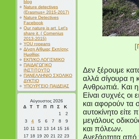
blog
Nature detectives
(Erasmus+ 2015-2017)
Nature Detectives
Facebook
Our nature is art. Let's
share it. ( Comenius
2013-2015)
YOU ropeans
Δ/νση Α/θμιας Εκπ/σης
Ημαθίας
ΕΚΠ/ΚΟ ΛΟΓΙΣΜΙΚΟ
ΠΑΙΔΑΓΩΓΙΚΟ
Δεν ξέρουμε κατά
ΙΝΣΤΙΤΟΥΤΟ
ΠΑΝΕΛΛΗΝΙΟ ΣΧΟΛΙΚΟ
αλλά σίγουρα η κ
ΔΥΚΤΙΟ
Ανθρωπιά. Και η
ΥΠΟΥΡΓΕΙΟ ΠΑΙΔΕΙΑΣ
Είναι συχνές οι 
Αύγουστος 2026
και αφορούν τα 
Δ
Τ
Τ
Π
Π
Σ
Κ
αυτοκίνητο είτε 
1
2
μεγάλους οδικού
3
4
5
6
7
8
9
και πόλεων.
10
11
12
13
14
15
16
Ανεξάρτητα από 
17
18
19
20
21
22
23