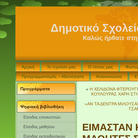
Δημοτικό Σχολε
Καλώς ήρθατε στη
Αρχική
Το σχολείο μας
Ο τόπος μας
Φωτογ
Προγραμματισμός – Αξιολόγηση
Ανακοινώσεις
Ε
Προγράμματα
«
Η ΧΕΛΙΔΟΝΑ ΦΤΕΡΟΥΓΙ
ΚΟΥΛΟΥΡΑΣ ΧΑΡΗ ΣΤΗ
«ΑΝ ΤΑ ΔΕΝΤΡΑ ΜΙΛΟΥΣΑ
Ψηφιακή βιβλιοθήκη
ΤΣΑ
Είσοδος επισκεπτών
ΕΙΜΑΣΤΑΝ Κ
Eίσοδος μαθητών
Είσοδος εκπαιδευτικών