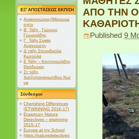
ΜΑΘΗΤΕΣ 
ΑΠΟ ΤΗΝ Ο
ΕΞ' ΑΠΟΣΤΑΣΕΩΣ ΕΚΠ/ΣΗ
Ανακοινώσεις//Μένουμε
ΚΑΘΑΡΙΟΤ
σπίτι
Β΄ Τάξη , Γιώργος
Published
9 Μα
Γεωργιάδης
Γ΄ Τάξη Σοφία
Αναγνώστη
Δ΄τάξη Σπυριδούλα
Κωτούλα
Ε Τάξη – Κοντογουλίδης
Θεόδωρος
Στ τάξη,
Χατζηπαναγιωτίδου Κω/
να
Σύνδεσμοι
Cherishing Differences
(ETWINNING 2016-17)
Erasmus+ Nature
Detectives – etwinning
2015-17
Europe at my School
https://naturedetectives