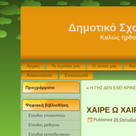
Δημοτικό Σχ
Καλώς ήρθατ
Αρχική
Το σχολείο μας
Ο τόπος μας
Φω
Ανακοινώσεις
Επικοινωνία
Προγράμματα
«
Η ΓΗΣ ΔΕΝ ΕΧΕΙ ΚΡΙΚ
Ψηφιακή βιβλιοθήκη
ΧΑΙΡΕ Ω ΧΑΙ
Είσοδος επισκεπτών
Published
28 Οκτωβρ
Eίσοδος μαθητών
Είσοδος εκπαιδευτικών