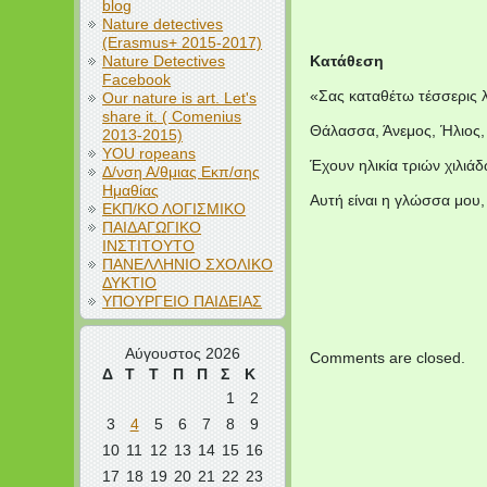
blog
Nature detectives
(Erasmus+ 2015-2017)
Nature Detectives
Κατάθεση
Facebook
«Σας καταθέτω τέσσερις λ
Our nature is art. Let's
share it. ( Comenius
Θάλασσα, Άνεμος, Ήλιος,
2013-2015)
YOU ropeans
Έχουν ηλικία τριών χιλιά
Δ/νση Α/θμιας Εκπ/σης
Ημαθίας
Αυτή είναι η γλώσσα μου,
ΕΚΠ/ΚΟ ΛΟΓΙΣΜΙΚΟ
ΠΑΙΔΑΓΩΓΙΚΟ
ΙΝΣΤΙΤΟΥΤΟ
ΠΑΝΕΛΛΗΝΙΟ ΣΧΟΛΙΚΟ
ΔΥΚΤΙΟ
ΥΠΟΥΡΓΕΙΟ ΠΑΙΔΕΙΑΣ
Αύγουστος 2026
Comments are closed.
Δ
Τ
Τ
Π
Π
Σ
Κ
1
2
3
4
5
6
7
8
9
10
11
12
13
14
15
16
17
18
19
20
21
22
23