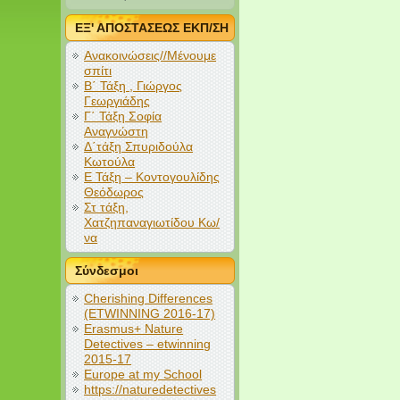
ΕΞ' ΑΠΟΣΤΑΣΕΩΣ ΕΚΠ/ΣΗ
Ανακοινώσεις//Μένουμε
σπίτι
Β΄ Τάξη , Γιώργος
Γεωργιάδης
Γ΄ Τάξη Σοφία
Αναγνώστη
Δ΄τάξη Σπυριδούλα
Κωτούλα
Ε Τάξη – Κοντογουλίδης
Θεόδωρος
Στ τάξη,
Χατζηπαναγιωτίδου Κω/
να
Σύνδεσμοι
Cherishing Differences
(ETWINNING 2016-17)
Erasmus+ Nature
Detectives – etwinning
2015-17
Europe at my School
https://naturedetectives