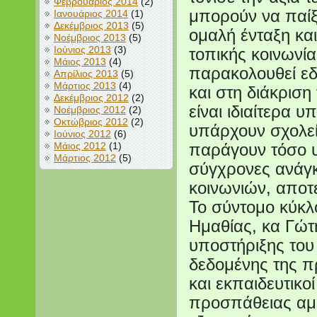
Φεβρουάριος 2014
(2)
μπορούν να παίξο
Ιανουάριος 2014
(1)
Δεκέμβριος 2013
(5)
ομαλή ένταξη κα
Νοέμβριος 2013
(5)
Ιούνιος 2013
(3)
τοπικής κοινωνί
Μάιος 2013
(4)
παρακολουθεί εδ
Απρίλιος 2013
(5)
Μάρτιος 2013
(4)
και στη διάκριση
Δεκέμβριος 2012
(2)
είναι ιδιαίτερα 
Νοέμβριος 2012
(2)
Οκτώβριος 2012
(2)
υπάρχουν σχολεία
Ιούνιος 2012
(6)
Μάιος 2012
(1)
παράγουν τόσο 
Μάρτιος 2012
(5)
σύγχρονες ανάγκ
κοινωνιών, αποτ
Το σύντομο κύκλο
Ημαθίας, κα Γώτ
υποστήριξης του
δεδομένης της 
και εκπαιδευτικοί
προσπάθειας αμ