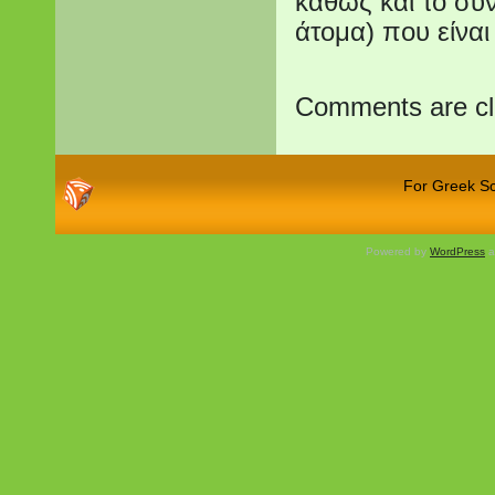
καθώς και το σύν
άτομα) που είνα
Comments are cl
For Greek Sch
Powered by
WordPress
a