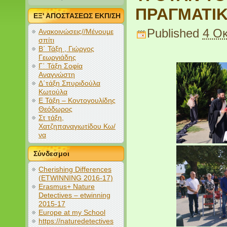
ΠΡΑΓΜΑΤΙΚ
ΕΞ' ΑΠΟΣΤΑΣΕΩΣ ΕΚΠ/ΣΗ
Published
4 Ο
Ανακοινώσεις//Μένουμε
σπίτι
Β΄ Τάξη , Γιώργος
Γεωργιάδης
Γ΄ Τάξη Σοφία
Αναγνώστη
Δ΄τάξη Σπυριδούλα
Κωτούλα
Ε Τάξη – Κοντογουλίδης
Θεόδωρος
Στ τάξη,
Χατζηπαναγιωτίδου Κω/
να
Σύνδεσμοι
Cherishing Differences
(ETWINNING 2016-17)
Erasmus+ Nature
Detectives – etwinning
2015-17
Europe at my School
https://naturedetectives