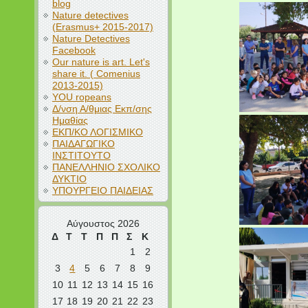
blog
Nature detectives
(Erasmus+ 2015-2017)
Nature Detectives
Facebook
Our nature is art. Let's
share it. ( Comenius
2013-2015)
YOU ropeans
Δ/νση Α/θμιας Εκπ/σης
Ημαθίας
ΕΚΠ/ΚΟ ΛΟΓΙΣΜΙΚΟ
ΠΑΙΔΑΓΩΓΙΚΟ
ΙΝΣΤΙΤΟΥΤΟ
ΠΑΝΕΛΛΗΝΙΟ ΣΧΟΛΙΚΟ
ΔΥΚΤΙΟ
ΥΠΟΥΡΓΕΙΟ ΠΑΙΔΕΙΑΣ
Αύγουστος 2026
Δ
Τ
Τ
Π
Π
Σ
Κ
1
2
3
4
5
6
7
8
9
10
11
12
13
14
15
16
17
18
19
20
21
22
23