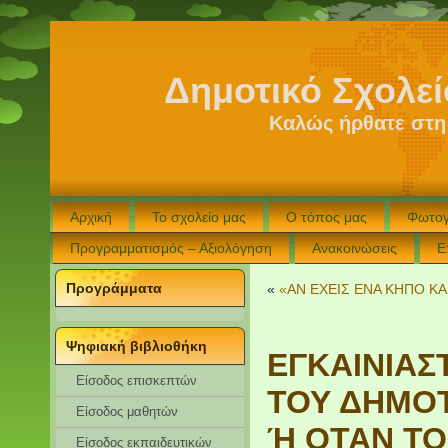
Δημοτικό Σχολε
Καλώς ήρθατε στη
Αρχική
Το σχολείο μας
Ο τόπος μας
Φωτογ
Προγραμματισμός – Αξιολόγηση
Ανακοινώσεις
Ε
Προγράμματα
«
«ΑΝ ΕΧΕΙΣ ΕΝΑ ΚΗΠΟ ΚΑΙ
Ψηφιακή βιβλιοθήκη
ΕΓΚΑΙΝΙΑΣ
Είσοδος επισκεπτών
ΤΟΥ ΔΗΜΟΤ
Eίσοδος μαθητών
Ή ΟΤΑΝ ΤΟ
Είσοδος εκπαιδευτικών