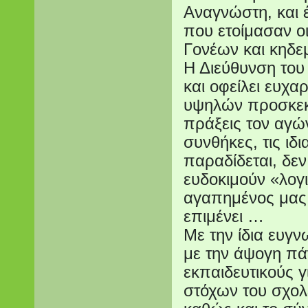
Αναγνώστη, και
που ετοίμασαν οι
Γονέων και κηδε
Η Διεύθυνση του
και οφείλει ευχα
υψηλών προσκεκ
πράξεις τον αγών
συνθήκες, τις ιδ
παραδίδεται, δεν
ευδοκιμούν «λογ
αγαπημένος μας 
επιμένει …
Με την ίδια ευγν
με την άψογη πά
εκπαιδευτικούς 
στόχων του σχολε