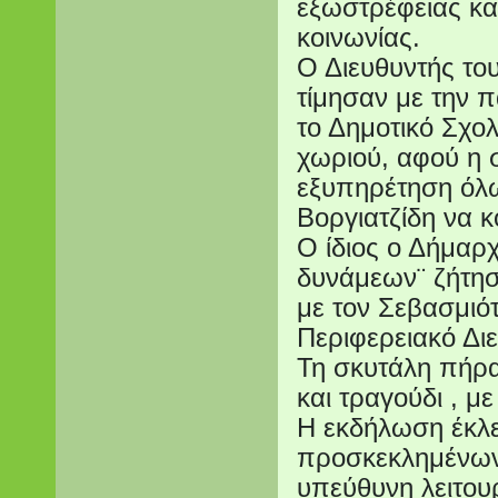
εξωστρέφειας κα
κοινωνίας.
Ο Διευθυντής το
τίμησαν με την π
το Δημοτικό Σχολ
χωριού, αφού η σ
εξυπηρέτηση όλω
Βοργιατζίδη να κ
Ο ίδιος ο Δήμαρ
δυνάμεων¨ ζήτησε
με τον Σεβασμιό
Περιφερειακό Δι
Τη σκυτάλη πήρα
και τραγούδι , με
Η εκδήλωση έκλε
προσκεκλημένων 
υπεύθυνη λειτουρ