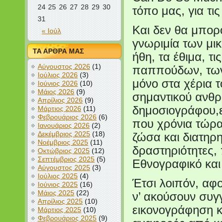
24
25
26
27
28
29
30
τόπο μας, για τι
31
Και δεν θα μπορ
« Ιούλ
γνωριμία των μι
ΤΑ ΑΡΘΡΑ ΜΑΣ
ήθη, τα έθιμα, τ
Αύγουστος 2026
(1)
παππούδων, των 
Ιούλιος 2026
(3)
μόνο στα χέρια τ
Ιούνιος 2026
(10)
Μάιος 2026
(9)
σημαντικού ανθ
Απρίλιος 2026
(9)
δημοσιογράφου,
Μάρτιος 2026
(11)
Φεβρουάριος 2026
(6)
που χρόνια τώρα
Ιανουάριος 2026
(2)
Δεκέμβριος 2025
(18)
ζώσα και διατηρ
Νοέμβριος 2025
(11)
δραστηριότητες,
Οκτώβριος 2025
(12)
Σεπτέμβριος 2025
(5)
Εθνογραφικό και
Αύγουστος 2025
(3)
Ιούλιος 2025
(4)
Έτσι λοιπόν, αφο
Ιούνιος 2025
(16)
Μάιος 2025
(22)
ν’ ακούσουν συγ
Απρίλιος 2025
(10)
εικονογράφηση κ
Μάρτιος 2025
(10)
Φεβρουάριος 2025
(9)