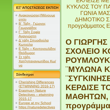
ΕΚΛΕΙΣΕ ΜΕ
ΚΥΚΛΟΣ ΤΟΥ Π
ΕΞ' ΑΠΟΣΤΑΣΕΩΣ ΕΚΠ/ΣΗ
ΓΩΝΙΑ ΜΑΣ
Ανακοινώσεις//Μένουμε
ΔΗΜΟΤΙΚΟ ΣΧ
σπίτι
Β΄ Τάξη , Γιώργος
προγράμματος E
Γεωργιάδης
Γ΄ Τάξη Σοφία
Αναγνώστη
Ο ΓΙΩΡΓΗΣ
Δ΄τάξη Σπυριδούλα
Κωτούλα
Ε Τάξη – Κοντογουλίδης
ΣΧΟΛΕΙΟ Κ
Θεόδωρος
Στ τάξη,
ΡΟΥΜΛΟΥΚΙ
Χατζηπαναγιωτίδου Κω/
να
¨ΜΥΛΩΝΑ Κ
Σύνδεσμοι
¨ΣΥΓΚΙΝΗΣ
Cherishing Differences
ΚΕΡΔΙΣΕ Τ
(ETWINNING 2016-17)
Erasmus+ Nature
ΜΑΘΗΤΩΝ, σ
Detectives – etwinning
2015-17
Europe at my School
προγράμματ
https://naturedetectives