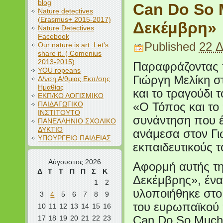
blog
Can Do So 
Nature detectives
(Erasmus+ 2015-2017)
Δεκέμβρη»
Nature Detectives
Facebook
Published
22 Δ
Our nature is art. Let's
share it. ( Comenius
2013-2015)
Παραφράζοντας τ
YOU ropeans
Γιώργη Μελίκη σ
Δ/νση Α/θμιας Εκπ/σης
Ημαθίας
και το τραγούδι
ΕΚΠ/ΚΟ ΛΟΓΙΣΜΙΚΟ
ΠΑΙΔΑΓΩΓΙΚΟ
«Ο Τόπος και το
ΙΝΣΤΙΤΟΥΤΟ
συνάντηση που έ
ΠΑΝΕΛΛΗΝΙΟ ΣΧΟΛΙΚΟ
ΔΥΚΤΙΟ
ανάμεσα στον Γιώ
ΥΠΟΥΡΓΕΙΟ ΠΑΙΔΕΙΑΣ
εκπαιδευτικούς τ
Αύγουστος 2026
Αφορμή αυτής τ
Δ
Τ
Τ
Π
Π
Σ
Κ
Δεκέμβρης», έν
1
2
υλοποιήθηκε στο
3
4
5
6
7
8
9
του ευρωπαϊκού
10
11
12
13
14
15
16
17
18
19
20
21
22
23
Can Do So Much»