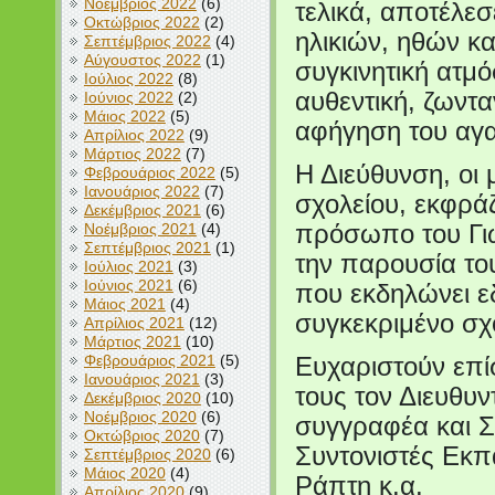
Νοέμβριος 2022
(6)
τελικά, αποτέλε
Οκτώβριος 2022
(2)
ηλικιών, ηθών κα
Σεπτέμβριος 2022
(4)
Αύγουστος 2022
(1)
συγκινητική ατμ
Ιούλιος 2022
(8)
αυθεντική, ζωντ
Ιούνιος 2022
(2)
Μάιος 2022
(5)
αφήγηση του αγα
Απρίλιος 2022
(9)
Μάρτιος 2022
(7)
Η Διεύθυνση, οι μ
Φεβρουάριος 2022
(5)
Ιανουάριος 2022
(7)
σχολείου, εκφρά
Δεκέμβριος 2021
(6)
Νοέμβριος 2021
(4)
πρόσωπο του Γιώ
Σεπτέμβριος 2021
(1)
την παρουσία του
Ιούλιος 2021
(3)
Ιούνιος 2021
(6)
που εκδηλώνει ε
Μάιος 2021
(4)
συγκεκριμένο σχο
Απρίλιος 2021
(12)
Μάρτιος 2021
(10)
Φεβρουάριος 2021
(5)
Ευχαριστούν επίσ
Ιανουάριος 2021
(3)
τους τον Διευθυ
Δεκέμβριος 2020
(10)
Νοέμβριος 2020
(6)
συγγραφέα και Σ
Οκτώβριος 2020
(7)
Συντονιστές Εκπ
Σεπτέμβριος 2020
(6)
Μάιος 2020
(4)
Ράπτη κ.α.
Απρίλιος 2020
(9)