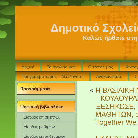
Δημοτικό Σχολε
Καλώς ήρθατε στη
Αρχική
Το σχολείο μας
Ο τόπος μας
Φωτογ
Προγραμματισμός – Αξιολόγηση
Ανακοινώσεις
Ε
Προγράμματα
«
Η ΒΑΣΙΛΙΚ
ΚΟΥΛΟΥΡΑΣ
ΞΕΣΗΚΩΣΕ, 
Ψηφιακή βιβλιοθήκη
ΜΑΘΗΤΩΝ, στ
Είσοδος επισκεπτών
“Together We
Eίσοδος μαθητών
Είσοδος εκπαιδευτικών