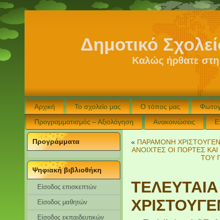
Δημοτικό Σχολε
Καλώς ήρθατε στη
Αρχική
Το σχολείο μας
Ο τόπος μας
Φωτογ
Προγραμματισμός – Αξιολόγηση
Ανακοινώσεις
Ε
Προγράμματα
«
ΠΑΡΑΜΟΝΗ ΧΡΙΣΤΟΥΓΕ
ΑΝΟΙΧΤΕΣ ΟΙ ΠΟΡΤΕΣ ΚΑΙ
ΤΟΥ 
Ψηφιακή βιβλιοθήκη
ΤΕΛΕΥΤΑΙΑ
Είσοδος επισκεπτών
ΧΡΙΣΤΟΥΓΕ
Eίσοδος μαθητών
Είσοδος εκπαιδευτικών