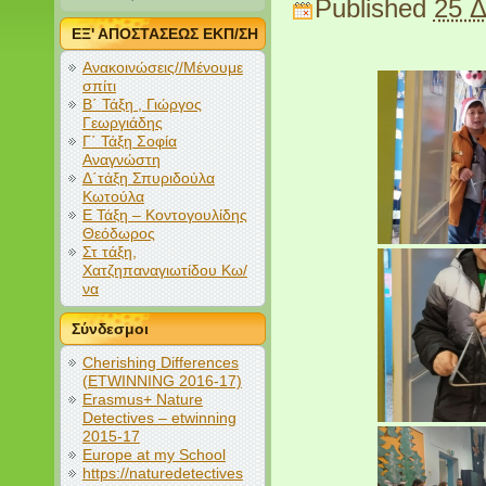
Published
25 Δ
ΕΞ' ΑΠΟΣΤΑΣΕΩΣ ΕΚΠ/ΣΗ
Ανακοινώσεις//Μένουμε
σπίτι
Β΄ Τάξη , Γιώργος
Γεωργιάδης
Γ΄ Τάξη Σοφία
Αναγνώστη
Δ΄τάξη Σπυριδούλα
Κωτούλα
Ε Τάξη – Κοντογουλίδης
Θεόδωρος
Στ τάξη,
Χατζηπαναγιωτίδου Κω/
να
Σύνδεσμοι
Cherishing Differences
(ETWINNING 2016-17)
Erasmus+ Nature
Detectives – etwinning
2015-17
Europe at my School
https://naturedetectives