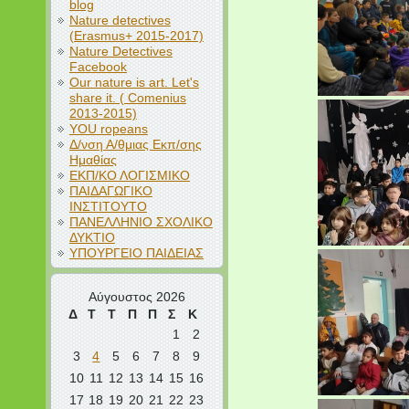
blog
Nature detectives
(Erasmus+ 2015-2017)
Nature Detectives
Facebook
Our nature is art. Let's
share it. ( Comenius
2013-2015)
YOU ropeans
Δ/νση Α/θμιας Εκπ/σης
Ημαθίας
ΕΚΠ/ΚΟ ΛΟΓΙΣΜΙΚΟ
ΠΑΙΔΑΓΩΓΙΚΟ
ΙΝΣΤΙΤΟΥΤΟ
ΠΑΝΕΛΛΗΝΙΟ ΣΧΟΛΙΚΟ
ΔΥΚΤΙΟ
ΥΠΟΥΡΓΕΙΟ ΠΑΙΔΕΙΑΣ
Αύγουστος 2026
Δ
Τ
Τ
Π
Π
Σ
Κ
1
2
3
4
5
6
7
8
9
10
11
12
13
14
15
16
17
18
19
20
21
22
23