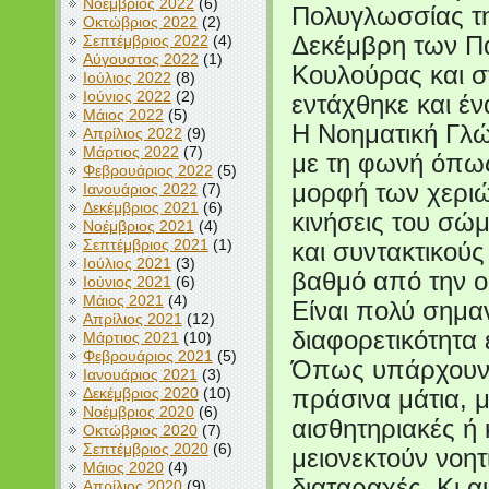
Νοέμβριος 2022
(6)
Πολυγλωσσίας τη
Οκτώβριος 2022
(2)
Σεπτέμβριος 2022
(4)
Δεκέμβρη των Πα
Αύγουστος 2022
(1)
Κουλούρας και σ
Ιούλιος 2022
(8)
Ιούνιος 2022
(2)
εντάχθηκε και έ
Μάιος 2022
(5)
Η Νοηματική Γλώ
Απρίλιος 2022
(9)
Μάρτιος 2022
(7)
με τη φωνή όπως
Φεβρουάριος 2022
(5)
μορφή των χεριώ
Ιανουάριος 2022
(7)
Δεκέμβριος 2021
(6)
κινήσεις του σώμ
Νοέμβριος 2021
(4)
Σεπτέμβριος 2021
(1)
και συντακτικού
Ιούλιος 2021
(3)
βαθμό από την ο
Ιούνιος 2021
(6)
Μάιος 2021
(4)
Είναι πολύ σημαν
Απρίλιος 2021
(12)
διαφορετικότητα 
Μάρτιος 2021
(10)
Φεβρουάριος 2021
(5)
Όπως υπάρχουν ά
Ιανουάριος 2021
(3)
Δεκέμβριος 2020
(10)
πράσινα μάτια, 
Νοέμβριος 2020
(6)
αισθητηριακές ή
Οκτώβριος 2020
(7)
Σεπτέμβριος 2020
(6)
μειονεκτούν νοη
Μάιος 2020
(4)
διαταραχές. Κι 
Απρίλιος 2020
(9)