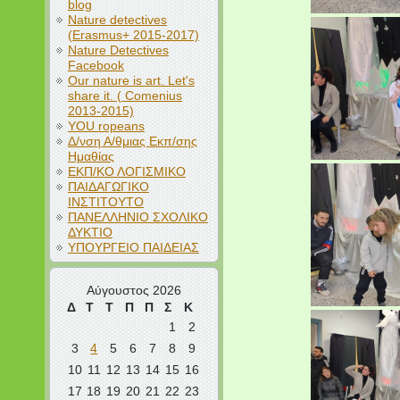
blog
Nature detectives
(Erasmus+ 2015-2017)
Nature Detectives
Facebook
Our nature is art. Let's
share it. ( Comenius
2013-2015)
YOU ropeans
Δ/νση Α/θμιας Εκπ/σης
Ημαθίας
ΕΚΠ/ΚΟ ΛΟΓΙΣΜΙΚΟ
ΠΑΙΔΑΓΩΓΙΚΟ
ΙΝΣΤΙΤΟΥΤΟ
ΠΑΝΕΛΛΗΝΙΟ ΣΧΟΛΙΚΟ
ΔΥΚΤΙΟ
ΥΠΟΥΡΓΕΙΟ ΠΑΙΔΕΙΑΣ
Αύγουστος 2026
Δ
Τ
Τ
Π
Π
Σ
Κ
1
2
3
4
5
6
7
8
9
10
11
12
13
14
15
16
17
18
19
20
21
22
23