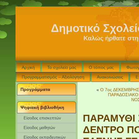
Δημοτικό Σχολε
Καλώς ήρθατε στη
Αρχική
Το σχολείο μας
Ο τόπος μας
Φωτογ
Προγραμματισμός – Αξιολόγηση
Ανακοινώσεις
Ε
Προγράμματα
«
Ο 7ος ΔΕΚΕΜΒΡΗΣ
ΠΑΡΑΔΟΣΙΑΚΟ
ΝΟ
Ψηφιακή βιβλιοθήκη
ΠΑΡΑΜΥΘΙ 
Είσοδος επισκεπτών
ΔΕΝΤΡΟ ΠΟ
Eίσοδος μαθητών
Είσοδος εκπαιδευτικών