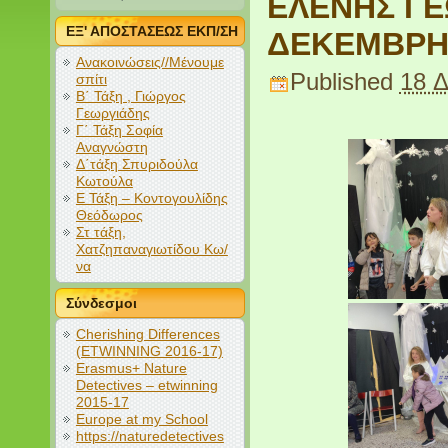
ΕΛΕΝΗΣ ΓΕ
ΕΞ' ΑΠΟΣΤΑΣΕΩΣ ΕΚΠ/ΣΗ
ΔΕΚΕΜΒΡΗ
Ανακοινώσεις//Μένουμε
Published
18 Δ
σπίτι
Β΄ Τάξη , Γιώργος
Γεωργιάδης
Γ΄ Τάξη Σοφία
Αναγνώστη
Δ΄τάξη Σπυριδούλα
Κωτούλα
Ε Τάξη – Κοντογουλίδης
Θεόδωρος
Στ τάξη,
Χατζηπαναγιωτίδου Κω/
να
Σύνδεσμοι
Cherishing Differences
(ETWINNING 2016-17)
Erasmus+ Nature
Detectives – etwinning
2015-17
Europe at my School
https://naturedetectives