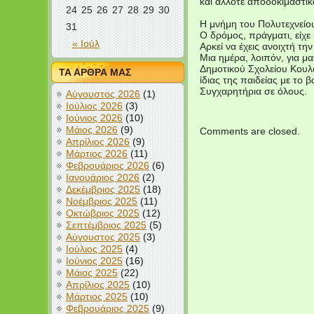
και άλλοτε αποδοκιμαστικ
24
25
26
27
28
29
30
Η μνήμη του Πολυτεχνείου,
31
Ο δρόμος, πράγματι, είχε
« Ιούλ
Αρκεί να έχεις ανοιχτή τη
Μια ημέρα, λοιπόν, για μα
Δημοτικού Σχολείου Κουλο
ΤΑ ΑΡΘΡΑ ΜΑΣ
ίδιας της παιδείας με το 
Συγχαρητήρια σε όλους.
Αύγουστος 2026
(1)
Ιούλιος 2026
(3)
Ιούνιος 2026
(10)
Μάιος 2026
(9)
Comments are closed.
Απρίλιος 2026
(9)
Μάρτιος 2026
(11)
Φεβρουάριος 2026
(6)
Ιανουάριος 2026
(2)
Δεκέμβριος 2025
(18)
Νοέμβριος 2025
(11)
Οκτώβριος 2025
(12)
Σεπτέμβριος 2025
(5)
Αύγουστος 2025
(3)
Ιούλιος 2025
(4)
Ιούνιος 2025
(16)
Μάιος 2025
(22)
Απρίλιος 2025
(10)
Μάρτιος 2025
(10)
Φεβρουάριος 2025
(9)