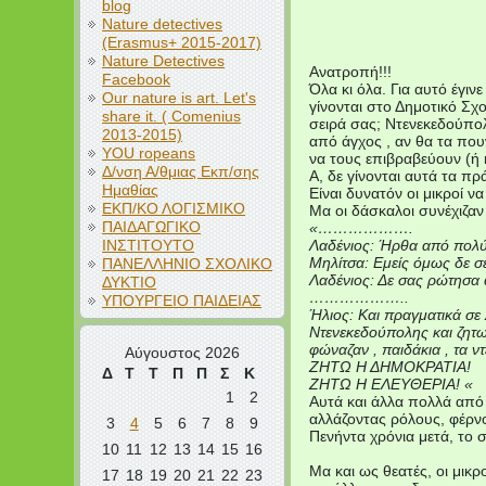
blog
Nature detectives
(Erasmus+ 2015-2017)
Nature Detectives
Ανατροπή!!!
Facebook
Όλα κι όλα. Για αυτό έγινε
Our nature is art. Let's
γίνονται στο Δημοτικό Σχ
share it. ( Comenius
σειρά σας; Ντενεκεδούπολ
2013-2015)
από άγχος , αν θα τα που
YOU ropeans
να τους επιβραβεύουν (ή κ
Δ/νση Α/θμιας Εκπ/σης
Α, δε γίνονται αυτά τα π
Ημαθίας
Είναι δυνατόν οι μικροί ν
ΕΚΠ/ΚΟ ΛΟΓΙΣΜΙΚΟ
Μα οι δάσκαλοι συνέχιζαν
ΠΑΙΔΑΓΩΓΙΚΟ
«……………….
ΙΝΣΤΙΤΟΥΤΟ
Λαδένιος: Ήρθα από πολύ 
Μηλίτσα: Εμείς όμως δε σ
ΠΑΝΕΛΛΗΝΙΟ ΣΧΟΛΙΚΟ
Λαδένιος: Δε σας ρώτησα α
ΔΥΚΤΙΟ
………………..
ΥΠΟΥΡΓΕΙΟ ΠΑΙΔΕΙΑΣ
Ήλιος: Και πραγματικά σε 
Ντενεκεδούπολης και ζητωκ
φώναζαν , παιδάκια , τα ντ
Αύγουστος 2026
ΖΗΤΩ Η ΔΗΜΟΚΡΑΤΙΑ!
Δ
Τ
Τ
Π
Π
Σ
Κ
ΖΗΤΩ Η ΕΛΕΥΘΕΡΙΑ! «
1
2
Αυτά και άλλα πολλά από
αλλάζοντας ρόλους, φέρνο
3
4
5
6
7
8
9
Πενήντα χρόνια μετά, το 
10
11
12
13
14
15
16
Μα και ως θεατές, οι μικ
17
18
19
20
21
22
23