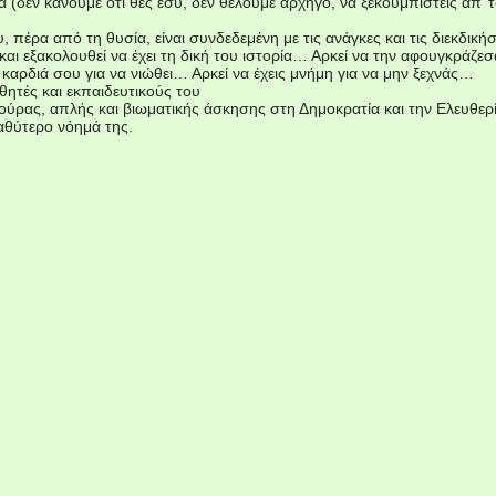
ά (δεν κάνουμε ότι θες εσύ, δεν θέλουμε αρχηγό, να ξεκουμπιστείς απ’ 
 πέρα από τη θυσία, είναι συνδεδεμένη με τις ανάγκες και τις διεκδικήσ
 και εξακολουθεί να έχει τη δική του ιστορία… Αρκεί να την αφουγκράζ
ν καρδιά σου για να νιώθει… Αρκεί να έχεις μνήμη για να μην ξεχνάς…
θητές και εκπαιδευτικούς του
ύρας, απλής και βιωματικής άσκησης στη Δημοκρατία και την Ελευθερία
βαθύτερο νόημά της.