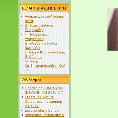
ΕΞ' ΑΠΟΣΤΑΣΕΩΣ ΕΚΠ/ΣΗ
Ανακοινώσεις//Μένουμε
σπίτι
Β΄ Τάξη , Γιώργος
Γεωργιάδης
Γ΄ Τάξη Σοφία
Αναγνώστη
Δ΄τάξη Σπυριδούλα
Κωτούλα
Ε Τάξη – Κοντογουλίδης
Θεόδωρος
Στ τάξη,
Χατζηπαναγιωτίδου Κω/
να
Σύνδεσμοι
Cherishing Differences
(ETWINNING 2016-17)
Erasmus+ Nature
Detectives – etwinning
2015-17
Europe at my School
https://naturedetectives