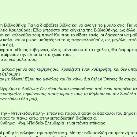
 η Βιβλιοθήκη; Για να διαβάζετε βιβλία και να ανοίγει το μυαλό σας; Για ν
ολείο Κουλούρας; Εδώ μπροστά στα κάγκελα της Βιβλιοθήκης, ως άλλο, μ
η και κολοκύθια τούμπανα! Και που το είδατε εσείς, οι δάσκαλοι να μα
ν καλά, και οι μικροί μαθητές να τους παρακολουθούν, ως μεγάλοι, από
αι όχι);
ράγματα: «Ποιος κυβερνάει, τέλος πάντων αυτό το σχολείο; Θα διαμαρτ
α παίρνουν την εξουσία στα χέρια τους;
 στο νέο ρόλο τους:
μακριά για να σας κυβερνήσω. Χρειάζεστε έναν κυβερνήτη, και δεν υπά
ε θέλουμε !
ν με θέλετε! Είμαι πιο μεγάλος και θα κάνω ό,τι θέλω! Όποιος δε συμφ
λίγη ώρα ο Λαδένιος δεν είναι τίποτα περισσότερο από έναν πατημένο τε
ραύγαζαν, σηκώνοντας στους ώμους τους τη Μηλίτσα και τον Σαρδέλα , τα
ενεκεδάκια όλα μαζί;
 την «Ντενεκεδούπολη» είπαν και παρουσίασαν οι δάσκαλοι του Δημοτ
ντας τα πάνω κάτω στην εκπαιδευτική διαδικασία.
σύνθημα ¨Ψωμί-Παιδεία-Ελευθερία¨ είναι πάντα επίκαιρο
ροί μαθητές έκλεψαν την παράσταση. Με την ενθουσιώδη συμμετοχή τους