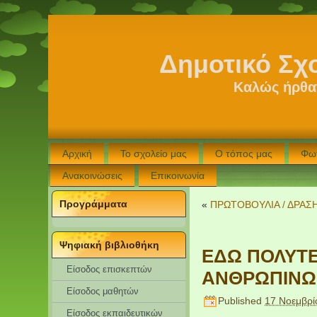
Δημοτικό Σχ
Καλώς ήρθατ
Αρχική
Το σχολείο μας
Ο τόπος μας
Φω
Ανακοινώσεις
Επικοινωνία
Προγράμματα
«
ΠΡΩΤΟΒΟΥΛΙΑ / ΔΡΑΣΗ
Ψηφιακή βιβλιοθήκη
ΕΔΩ ΠΟΛΥΤΕ
Είσοδος επισκεπτών
ΑΝΘΡΩΠΙΝΩ
Eίσοδος μαθητών
Published
17 Νοεμβρί
Είσοδος εκπαιδευτικών