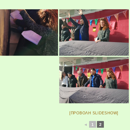
[ΠΡΟΒΟΛΉ SLIDESHOW]
◄
1
2