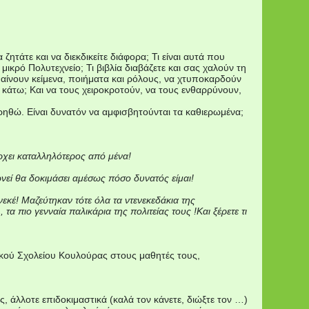
α ζητάτε και να διεκδικείτε διάφορα; Τι είναι αυτά που
ικρό Πολυτεχνείο; Τι βιβλία διαβάζετε και σας χαλούν τη
θαίνουν κείμενα, ποιήματα και ρόλους, να χτυποκαρδούν
 κάτω; Και να τους χειροκροτούν, να τους ενθαρρύνουν,
υρηθώ. Είναι δυνατόν να αμφισβητούνται τα καθιερωμένα;
ρχει καταλληλότερος από μένα!
ωνεί θα δοκιμάσει αμέσως πόσο δυνατός είμαι!
νεκέ! Μαζεύτηκαν τότε όλα τα ντενεκεδάκια της
 πιο γενναία παλικάρια της πολιτείας τους !Και ξέρετε τι
ικού Σχολείου Κουλούρας στους μαθητές τους,
, άλλοτε επιδοκιμαστικά (καλά τον κάνετε, διώξτε τον …)