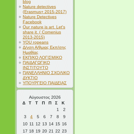
blog
Nature detectives
(Erasmus+ 2015-2017)
Nature Detectives
Facebook
Our nature is art. Let's
share it. ( Comenius
2013-2015)
YOU ropeans
Δ/νση Α/θμιας Εκπ/σης
Ημαθίας
ΕΚΠ/ΚΟ ΛΟΓΙΣΜΙΚΟ
ΠΑΙΔΑΓΩΓΙΚΟ
ΙΝΣΤΙΤΟΥΤΟ
ΠΑΝΕΛΛΗΝΙΟ ΣΧΟΛΙΚΟ
ΔΥΚΤΙΟ
ΥΠΟΥΡΓΕΙΟ ΠΑΙΔΕΙΑΣ
Αύγουστος 2026
Δ
Τ
Τ
Π
Π
Σ
Κ
1
2
3
4
5
6
7
8
9
10
11
12
13
14
15
16
17
18
19
20
21
22
23