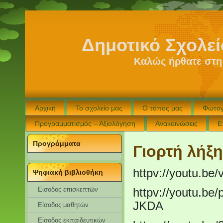
Δημοτικό Σχολε
Καλώς ήρθατε στη
Αρχική
Το σχολείο μας
Ο τόπος μας
Φωτογ
Προγραμματισμός – Αξιολόγηση
Ανακοινώσεις
Ε
Προγράμματα
Γιορτή λήξη
httpv://youtu.be
Ψηφιακή βιβλιοθήκη
Είσοδος επισκεπτών
httpv://youtu.b
JKDA
Eίσοδος μαθητών
Είσοδος εκπαιδευτικών