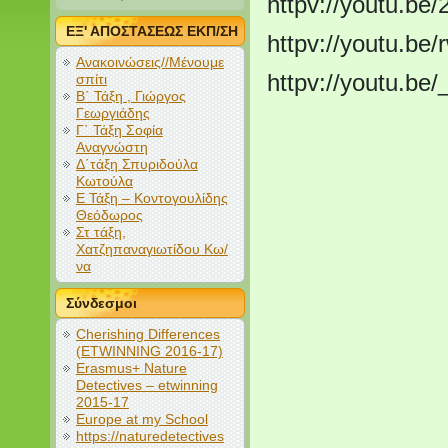
httpv://youtu.b
ΕΞ' ΑΠΟΣΤΑΣΕΩΣ ΕΚΠ/ΣΗ
httpv://youtu.b
Ανακοινώσεις//Μένουμε
httpv://youtu.b
σπίτι
Β΄ Τάξη , Γιώργος
Γεωργιάδης
Γ΄ Τάξη Σοφία
Αναγνώστη
Δ΄τάξη Σπυριδούλα
Κωτούλα
Ε Τάξη – Κοντογουλίδης
Θεόδωρος
Στ τάξη,
Χατζηπαναγιωτίδου Κω/
να
Σύνδεσμοι
Cherishing Differences
(ETWINNING 2016-17)
Erasmus+ Nature
Detectives – etwinning
2015-17
Europe at my School
https://naturedetectives