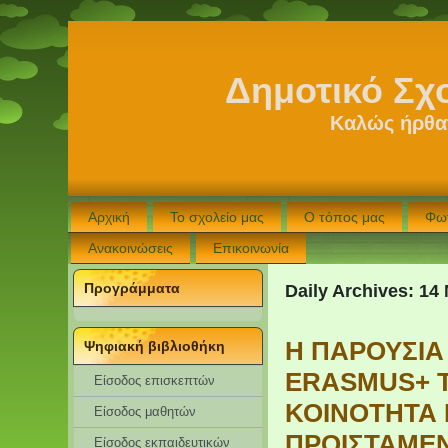
Δημοτικό Σχ
Καλώς ήρθατ
Αρχική
Το σχολείο μας
Ο τόπος μας
Φω
Ανακοινώσεις
Επικοινωνία
Προγράμματα
Daily Archives:
14 
Η ΠΑΡΟΥΣΙΑ
Ψηφιακή βιβλιοθήκη
ERASMUS+ Τ
Είσοδος επισκεπτών
ΚΟΙΝΟΤΗΤΑ 
Eίσοδος μαθητών
ΠΡΟΙΣΤΑΜΕ
Είσοδος εκπαιδευτικών