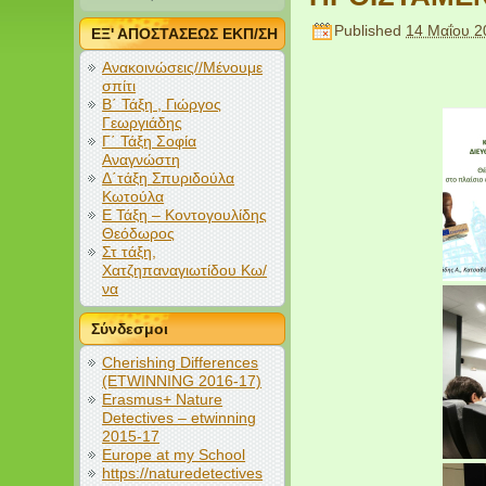
Published
14 Μαΐου 2
ΕΞ' ΑΠΟΣΤΑΣΕΩΣ ΕΚΠ/ΣΗ
Ανακοινώσεις//Μένουμε
σπίτι
Β΄ Τάξη , Γιώργος
Γεωργιάδης
Γ΄ Τάξη Σοφία
Αναγνώστη
Δ΄τάξη Σπυριδούλα
Κωτούλα
Ε Τάξη – Κοντογουλίδης
Θεόδωρος
Στ τάξη,
Χατζηπαναγιωτίδου Κω/
να
Σύνδεσμοι
Cherishing Differences
(ETWINNING 2016-17)
Erasmus+ Nature
Detectives – etwinning
2015-17
Europe at my School
https://naturedetectives