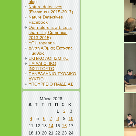
blog
Nature detectives
(Erasmus+ 2015-2017)
Nature Detectives
Facebook
Our nature is art. Let's
share it. ( Comenius
2013-2015)
YOU ropeans
Δ/νση Α/θμιας Εκπ/σης
Ημαθίας
ΕΚΠ/ΚΟ ΛΟΓΙΣΜΙΚΟ
ΠΑΙΔΑΓΩΓΙΚΟ
ΙΝΣΤΙΤΟΥΤΟ
ΠΑΝΕΛΛΗΝΙΟ ΣΧΟΛΙΚΟ
ΔΥΚΤΙΟ
ΥΠΟΥΡΓΕΙΟ ΠΑΙΔΕΙΑΣ
Μάιος 2026
Δ
Τ
Τ
Π
Π
Σ
Κ
1
2
3
4
5
6
7
8
9
10
11
12
13
14
15
16
17
18
19
20
21
22
23
24