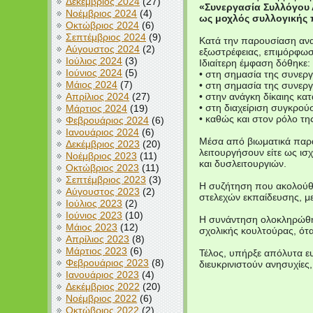
Δεκέμβριος 2024
(27)
«Συνεργασία Συλλόγου
Νοέμβριος 2024
(4)
ως μοχλός συλλογικής
Οκτώβριος 2024
(6)
Σεπτέμβριος 2024
(9)
Κατά την παρουσίαση ανα
Αύγουστος 2024
(2)
εξωστρέφειας, επιμόρφωση
Ιούλιος 2024
(3)
Ιδιαίτερη έμφαση δόθηκε:
Ιούνιος 2024
(5)
• στη σημασία της συνεργ
Μάιος 2024
(7)
• στη σημασία της συνερ
Απρίλιος 2024
(27)
• στην ανάγκη δίκαιης κα
• στη διαχείριση συγκρο
Μάρτιος 2024
(19)
• καθώς και στον ρόλο τη
Φεβρουάριος 2024
(6)
Ιανουάριος 2024
(6)
Μέσα από βιωματικά παρα
Δεκέμβριος 2023
(20)
λειτουργήσουν είτε ως ισ
Νοέμβριος 2023
(11)
και δυσλειτουργιών.
Οκτώβριος 2023
(11)
Σεπτέμβριος 2023
(3)
Η συζήτηση που ακολούθησ
Αύγουστος 2023
(2)
στελεχών εκπαίδευσης, με
Ιούλιος 2023
(2)
Ιούνιος 2023
(10)
Η συνάντηση ολοκληρώθηκ
Μάιος 2023
(12)
σχολικής κουλτούρας, ότα
Απρίλιος 2023
(8)
Μάρτιος 2023
(6)
Τέλος, υπήρξε απόλυτα ε
Φεβρουάριος 2023
(8)
διευκρινιστούν ανησυχίες
Ιανουάριος 2023
(4)
Δεκέμβριος 2022
(20)
Νοέμβριος 2022
(6)
Οκτώβριος 2022
(2)