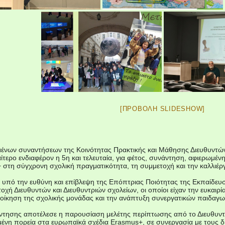
[ΠΡΟΒΟΛΉ SLIDESHOW]
μένων συναντήσεων της Κοινότητας Πρακτικής και Μάθησης Διευθυντών
ίτερο ενδιαφέρον η 5η και τελευταία, για φέτος, συνάντηση, αφιερωμ
τη σύγχρονη σχολική πραγματικότητα, τη συμμετοχή και την καλλιέργ
υπό την ευθύνη και επίβλεψη της Επόπτριας Ποιότητας της Εκπαίδε
οχή Διευθυντών και Διευθυντριών σχολείων, οι οποίοι είχαν την ευκαιρ
ιοίκηση της σχολικής μονάδας και την ανάπτυξη συνεργατικών παιδαγ
άντησης αποτέλεσε η παρουσίαση μελέτης περίπτωσης από το Διευθυντ
μένη πορεία στα ευρωπαϊκά σχέδια Erasmus+, σε συνεργασία με τους 