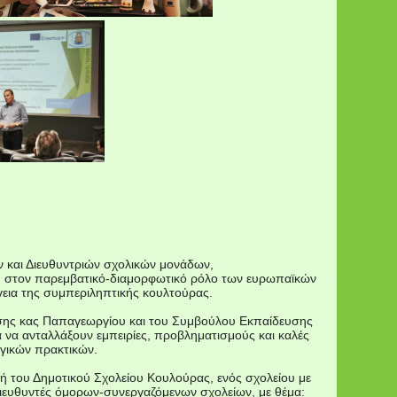
 και Διευθυντριών σχολικών μονάδων,
ένη στον παρεμβατικό-διαμορφωτικό ρόλο των ευρωπαϊκών
εια της συμπεριληπτικής κουλτούρας.
υσης κας Παπαγεωργίου και του Συμβούλου Εκπαίδευσης
ία να ανταλλάξουν εμπειρίες, προβληματισμούς και καλές
ωγικών πρακτικών.
ή του Δημοτικού Σχολείου Κουλούρας, ενός σχολείου με
διευθυντές όμορων-συνεργαζόμενων σχολείων, με θέμα: