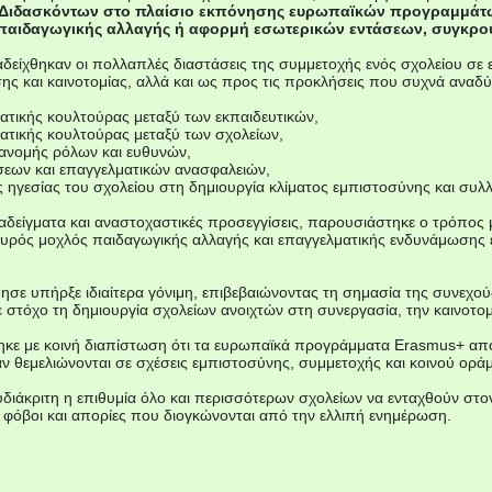
 Διδασκόντων στο πλαίσιο εκπόνησης ευρωπαϊκών προγραμμάτων
 παιδαγωγικής αλλαγής ή αφορμή εσωτερικών εντάσεων, συγκρ
δείχθηκαν οι πολλαπλές διαστάσεις της συμμετοχής ενός σχολείου σε 
ς και καινοτομίας, αλλά και ως προς τις προκλήσεις που συχνά αναδύο
ατικής κουλτούρας μεταξύ των εκπαιδευτικών,
γατικής κουλτούρας μεταξύ των σχολείων,
τανομής ρόλων και ευθυνών,
ύσεων και επαγγελματικών ανασφαλειών,
ς ηγεσίας του σχολείου στη δημιουργία κλίματος εμπιστοσύνης και συλ
δείγματα και αναστοχαστικές προσεγγίσεις, παρουσιάστηκε ο τρόπος
χυρός μοχλός παιδαγωγικής αλλαγής και επαγγελματικής ενδυνάμωσης εί
ε υπήρξε ιδιαίτερα γόνιμη, επιβεβαιώνοντας τη σημασία της συνεχούς
 στόχο τη δημιουργία σχολείων ανοιχτών στη συνεργασία, την καινοτομ
ε με κοινή διαπίστωση ότι τα ευρωπαϊκά προγράμματα Erasmus+ αποτ
ν θεμελιώνονται σε σχέσεις εμπιστοσύνης, συμμετοχής και κοινού ορά
υδιάκριτη η επιθυμία όλο και περισσότερων σχολείων να ενταχθούν στ
, φόβοι και απορίες που διογκώνονται από την ελλιπή ενημέρωση.