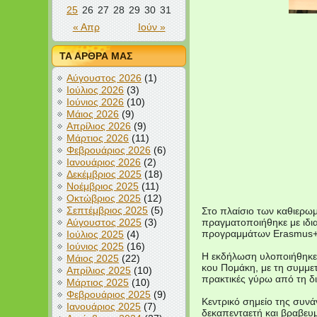
25
26
27
28
29
30
31
« Απρ
Ιούν »
ΤΑ ΑΡΘΡΑ ΜΑΣ
Αύγουστος 2026
(1)
Ιούλιος 2026
(3)
Ιούνιος 2026
(10)
Μάιος 2026
(9)
Απρίλιος 2026
(9)
Μάρτιος 2026
(11)
Φεβρουάριος 2026
(6)
Ιανουάριος 2026
(2)
Δεκέμβριος 2025
(18)
Νοέμβριος 2025
(11)
Οκτώβριος 2025
(12)
Σεπτέμβριος 2025
(5)
Στο πλαίσιο των καθιερω
Αύγουστος 2025
(3)
πραγματοποιήθηκε με ιδια
προγραμμάτων Erasmus+ σ
Ιούλιος 2025
(4)
Ιούνιος 2025
(16)
Η εκδήλωση υλοποιήθηκε 
Μάιος 2025
(22)
κου Πομάκη, με τη συμμετ
Απρίλιος 2025
(10)
πρακτικές γύρω από τη δ
Μάρτιος 2025
(10)
Φεβρουάριος 2025
(9)
Κεντρικό σημείο της συν
Ιανουάριος 2025
(7)
δεκαπενταετή και βραβευ