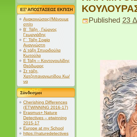
ΚΟΥΛΟΥΡΑ
ΕΞ' ΑΠΟΣΤΑΣΕΩΣ ΕΚΠ/ΣΗ
Published
23 Δ
Ανακοινώσεις//Μένουμε
σπίτι
Β΄ Τάξη , Γιώργος
Γεωργιάδης
Γ΄ Τάξη Σοφία
Αναγνώστη
Δ΄τάξη Σπυριδούλα
Κωτούλα
Ε Τάξη – Κοντογουλίδης
Θεόδωρος
Στ τάξη,
Χατζηπαναγιωτίδου Κω/
να
Σύνδεσμοι
Cherishing Differences
(ETWINNING 2016-17)
Erasmus+ Nature
Detectives – etwinning
2015-17
Europe at my School
https://naturedetectives