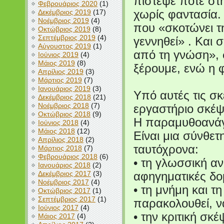
πίστεψε ποτέ στ
Φεβρουάριος 2020
(1)
Δεκέμβριος 2019
(17)
χωρίς φαντασία.
Νοέμβριος 2019
(4)
που «σκοτώνει τ
Οκτώβριος 2019
(8)
Σεπτέμβριος 2019
(4)
γεννηθεί» . Και 
Αύγουστος 2019
(1)
από τη γνώση», 
Ιούνιος 2019
(4)
Μάιος 2019
(8)
ξέρουμε, ενώ η 
Απρίλιος 2019
(3)
Μάρτιος 2019
(7)
Ιανουάριος 2019
(3)
Υπό αυτές τις σ
Δεκέμβριος 2018
(21)
Νοέμβριος 2018
(7)
εργαστήριο σκέψ
Οκτώβριος 2018
(9)
Η παραμυθοανάγ
Ιούνιος 2018
(4)
Μάιος 2018
(12)
Είναι μια σύνθετ
Απρίλιος 2018
(2)
ταυτόχρονα:
Μάρτιος 2018
(7)
Φεβρουάριος 2018
(6)
• τη γλωσσική αν
Ιανουάριος 2018
(2)
Δεκέμβριος 2017
(3)
αφηγηματικές δο
Νοέμβριος 2017
(4)
• τη μνήμη και τ
Οκτώβριος 2017
(1)
Σεπτέμβριος 2017
(1)
παρακολουθεί, ν
Ιούνιος 2017
(4)
• την κριτική σκέ
Μάιος 2017
(4)