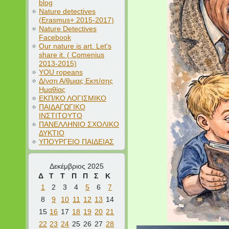
blog
Nature detectives
(Erasmus+ 2015-2017)
Nature Detectives
Facebook
Our nature is art. Let's
share it. ( Comenius
2013-2015)
YOU ropeans
Δ/νση Α/θμιας Εκπ/σης
Ημαθίας
ΕΚΠ/ΚΟ ΛΟΓΙΣΜΙΚΟ
ΠΑΙΔΑΓΩΓΙΚΟ
ΙΝΣΤΙΤΟΥΤΟ
ΠΑΝΕΛΛΗΝΙΟ ΣΧΟΛΙΚΟ
ΔΥΚΤΙΟ
ΥΠΟΥΡΓΕΙΟ ΠΑΙΔΕΙΑΣ
Δεκέμβριος 2025
Δ
Τ
Τ
Π
Π
Σ
Κ
1
2
3
4
5
6
7
8
9
10
11
12
13
14
15
16
17
18
19
20
21
22
23
24
25
26
27
28