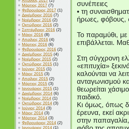
Απρίλιος 2017
(2)
συνέπειες
Μάρτιος 2017
(7)
Φεβρουάριος 2017
(1)
• τη συναισθηματ
Δεκέμβριος 2016
(7)
ήρωες, φόβους, 
Νοέμβριος 2016
(2)
Οκτώβριος 2016
(2)
Σεπτέμβριος 2016
(2)
Το παραμύθι, με 
Μάιος 2016
(8)
Απρίλιος 2016
(4)
επιβάλλεται. Μαθ
Μάρτιος 2016
(6)
Φεβρουάριος 2016
(2)
Δεκέμβριος 2015
(4)
Στη σύγχρονη ελλ
Νοέμβριος 2015
(2)
Οκτώβριος 2015
(1)
«επιτυχία» ξεκιν
Ιούνιος 2015
(1)
καλούνται να λε
Μάιος 2015
(3)
Απρίλιος 2015
(2)
ανταγωνισμού κα
Μάρτιος 2015
(3)
θεωρείται χάσιμο
Ιανουάριος 2015
(1)
Δεκέμβριος 2014
(6)
παιδικό.
Νοέμβριος 2014
(1)
Οκτώβριος 2014
(3)
Κι όμως, όπως δε
Ιούνιος 2014
(3)
έρευνα, εκεί ακρ
Μάιος 2014
(3)
Μάρτιος 2014
(3)
στην παπαγαλία,
Φεβρουάριος 2014
(2)
φόβο της αποτυχ
Ιανουάριος 2014
(1)