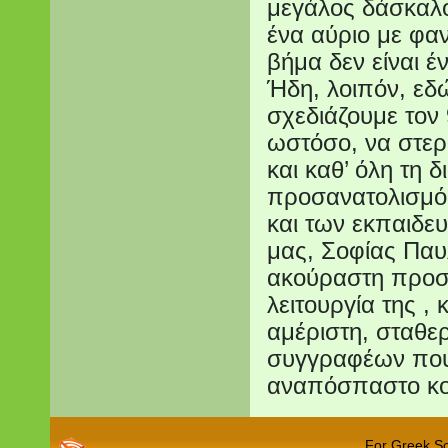
μεγάλος δάσκαλό
ένα αύριο με φα
βήμα δεν είναι έ
Ήδη, λοιπόν, εδ
σχεδιάζουμε τον
ωστόσο, να στερ
και καθ’ όλη τη 
προσανατολισμό 
και των εκπαιδευ
μας, Σοφίας Παυλ
ακούραστη προσπ
λειτουργία της ,
αμέριστη, σταθε
συγγραφέων που
αναπόσπαστο κομ
For Greek Sch