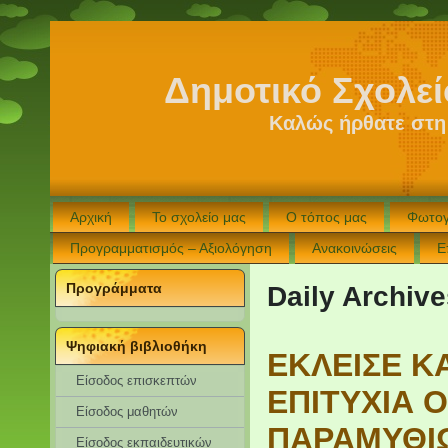
Δημοτικό Σχολε
Καλώς ήρθατε στη
Αρχική
Το σχολείο μας
Ο τόπος μας
Φωτογ
Προγραμματισμός – Αξιολόγηση
Ανακοινώσεις
Ε
Προγράμματα
Daily Archiv
Ψηφιακή βιβλιοθήκη
ΕΚΛΕΙΣΕ Κ
Είσοδος επισκεπτών
ΕΠΙΤΥΧΙΑ 
Eίσοδος μαθητών
ΠΑΡΑΜΥΘΙΩ
Είσοδος εκπαιδευτικών