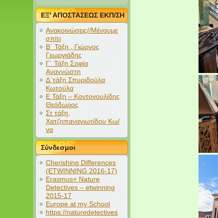
ΕΞ' ΑΠΟΣΤΑΣΕΩΣ ΕΚΠ/ΣΗ
Ανακοινώσεις//Μένουμε
σπίτι
Β΄ Τάξη , Γιώργος
Γεωργιάδης
Γ΄ Τάξη Σοφία
Αναγνώστη
Δ΄τάξη Σπυριδούλα
Κωτούλα
Ε Τάξη – Κοντογουλίδης
Θεόδωρος
Στ τάξη,
Χατζηπαναγιωτίδου Κω/
να
Σύνδεσμοι
Cherishing Differences
(ETWINNING 2016-17)
Erasmus+ Nature
Detectives – etwinning
2015-17
Europe at my School
https://naturedetectives