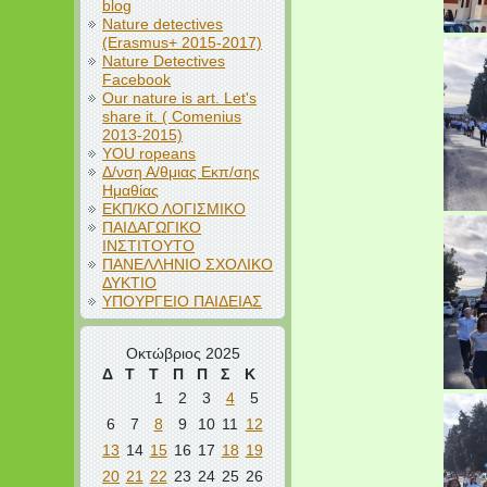
blog
Nature detectives
(Erasmus+ 2015-2017)
Nature Detectives
Facebook
Our nature is art. Let's
share it. ( Comenius
2013-2015)
YOU ropeans
Δ/νση Α/θμιας Εκπ/σης
Ημαθίας
ΕΚΠ/ΚΟ ΛΟΓΙΣΜΙΚΟ
ΠΑΙΔΑΓΩΓΙΚΟ
ΙΝΣΤΙΤΟΥΤΟ
ΠΑΝΕΛΛΗΝΙΟ ΣΧΟΛΙΚΟ
ΔΥΚΤΙΟ
ΥΠΟΥΡΓΕΙΟ ΠΑΙΔΕΙΑΣ
Οκτώβριος 2025
Δ
Τ
Τ
Π
Π
Σ
Κ
1
2
3
4
5
6
7
8
9
10
11
12
13
14
15
16
17
18
19
20
21
22
23
24
25
26