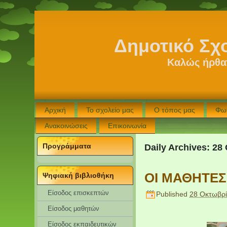
Δημοτικό Σχ
Καλώς ήρθατ
Αρχική
Το σχολείο μας
Ο τόπος μας
Φω
Ανακοινώσεις
Επικοινωνία
Προγράμματα
Daily Archives:
28
ΟΙ ΜΑΘΗΤΕΣ
Ψηφιακή βιβλιοθήκη
Είσοδος επισκεπτών
Published
28 Οκτωβρ
Eίσοδος μαθητών
Είσοδος εκπαιδευτικών