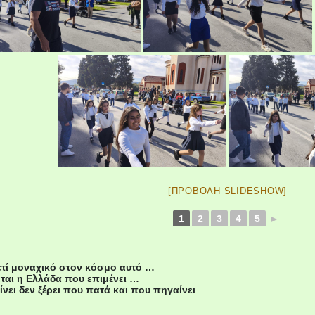
[ΠΡΟΒΟΛΉ SLIDESHOW]
1
2
3
4
5
►
ετί μοναχικό στον κόσμο αυτό …
ται η Ελλάδα που επιμένει …
ίνει δεν ξέρει που πατά και που πηγαίνει