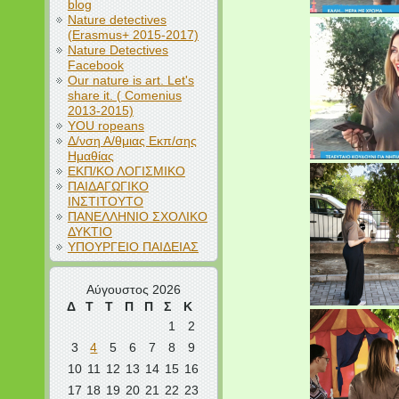
blog
Nature detectives
(Erasmus+ 2015-2017)
Nature Detectives
Facebook
Our nature is art. Let's
share it. ( Comenius
2013-2015)
YOU ropeans
Δ/νση Α/θμιας Εκπ/σης
Ημαθίας
ΕΚΠ/ΚΟ ΛΟΓΙΣΜΙΚΟ
ΠΑΙΔΑΓΩΓΙΚΟ
ΙΝΣΤΙΤΟΥΤΟ
ΠΑΝΕΛΛΗΝΙΟ ΣΧΟΛΙΚΟ
ΔΥΚΤΙΟ
ΥΠΟΥΡΓΕΙΟ ΠΑΙΔΕΙΑΣ
Αύγουστος 2026
Δ
Τ
Τ
Π
Π
Σ
Κ
1
2
3
4
5
6
7
8
9
10
11
12
13
14
15
16
17
18
19
20
21
22
23