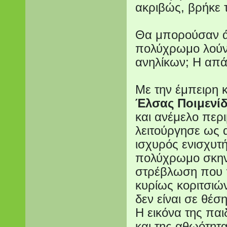
ακριβώς, βρήκε 
Θα μπορούσαν άρ
πολύχρωμο λούν
ανηλίκων; Η απά
Με την έμπειρη 
Έλσας Ποιμενί
και ανέμελο περι
λειτούργησε ως 
ισχυρός ενισχυτ
πολύχρωμο σκηνι
στρέβλωση που 
κυρίως κοριτσιών
δεν είναι σε θέσ
Η εικόνα της παι
και της αθωότητ