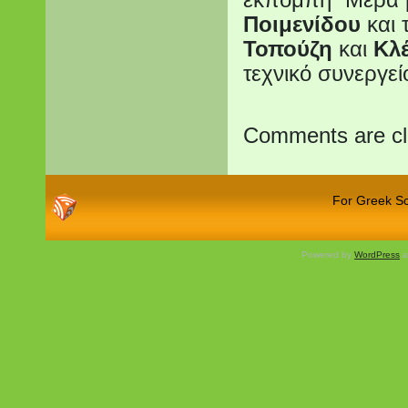
εκπομπή ¨Μέρα 
Ποιμενίδου
και 
Τοπούζη
και
Κλ
τεχνικό συνεργεί
Comments are cl
For Greek Sch
Powered by
WordPress
a