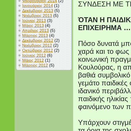
Φεβρουάριος 2014
(2)
ΣΥΝΔΕΣΗ ΜΕ Τ
Ιανουάριος 2014
(1)
Δεκέμβριος 2013
(5)
Νοέμβριος 2013
(5)
ΌΤΑΝ Η ΠΑΙΔΙΚ
Ιούνιος 2013
(3)
Μάιος 2013
(4)
ΕΠΙΧΕΙΡΗΜΑ …
Απρίλιος 2013
(5)
Μάρτιος 2013
(4)
Δεκέμβριος 2012
(2)
Πόσο δυνατά μπο
Νοέμβριος 2012
(2)
χαρά και το φως
Οκτώβριος 2012
(2)
Ιούνιος 2012
(6)
κοινωνική πραγμα
Μάιος 2012
(1)
Μάρτιος 2012
(5)
Κουλούρας, η απ
βαθιά συμβολικό
γεμάτο παιδικές 
ιδανικό περιβάλλ
παιδικής ηλικία
φαινόμενο των 
Υπάρχουν στιγμέ
τα όρια της σχολ