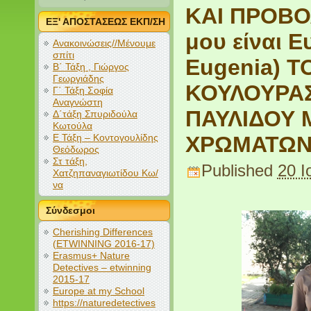
ΚΑΙ ΠΡΟΒΟΛ
ΕΞ' ΑΠΟΣΤΑΣΕΩΣ ΕΚΠ/ΣΗ
μου είναι Ε
Ανακοινώσεις//Μένουμε
σπίτι
Eugenia) 
Β΄ Τάξη , Γιώργος
Γεωργιάδης
ΚΟΥΛΟΥΡΑΣ
Γ΄ Τάξη Σοφία
Αναγνώστη
ΠΑΥΛΙΔΟΥ 
Δ΄τάξη Σπυριδούλα
Κωτούλα
Ε Τάξη – Κοντογουλίδης
ΧΡΩΜΑΤΩΝ
Θεόδωρος
Στ τάξη,
Published
20 Ι
Χατζηπαναγιωτίδου Κω/
να
Σύνδεσμοι
Cherishing Differences
(ETWINNING 2016-17)
Erasmus+ Nature
Detectives – etwinning
2015-17
Europe at my School
https://naturedetectives