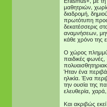
Erasmus+, με τη
μαθητριών, χωρίς
διαδρομή, δημιο
πρωτότυπη προσ
δεκατέσσερις στ
αναμνήσεων, μην
κάθε χρόνο της 
Ο χώρος πλημμύρ
παιδικές φωνές, 
πολυαισθητηριακ
Ήταν ένα περιβά
ηλικία. Ένα περ
την ουσία της πα
ελευθερία, χαρά,
Και ακριβώς εκεί