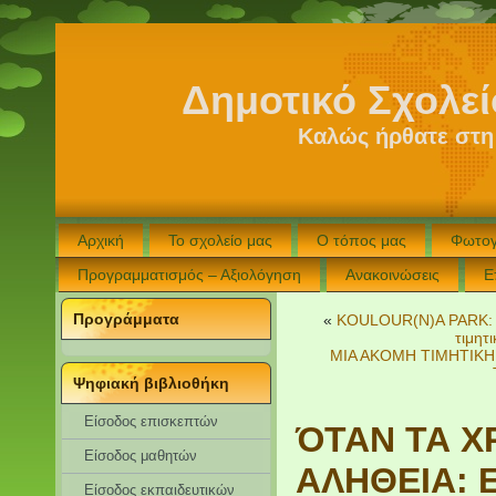
Δημοτικό Σχολε
Καλώς ήρθατε στη
Αρχική
Το σχολείο μας
Ο τόπος μας
Φωτογ
Προγραμματισμός – Αξιολόγηση
Ανακοινώσεις
Ε
Προγράμματα
«
KOULOUR(N)A PARK:
τιμητ
ΜΙΑ ΑΚΟΜΗ ΤΙΜΗΤΙΚΗ
Ψηφιακή βιβλιοθήκη
Είσοδος επισκεπτών
ΌΤΑΝ ΤΑ 
Eίσοδος μαθητών
ΑΛΗΘΕΙΑ: 
Είσοδος εκπαιδευτικών