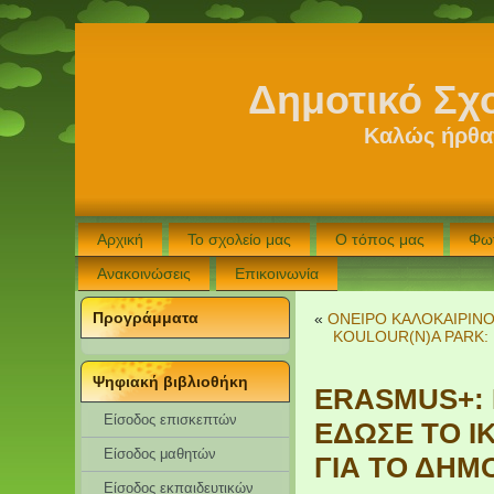
Δημοτικό Σχ
Καλώς ήρθατ
Αρχική
Το σχολείο μας
Ο τόπος μας
Φω
Ανακοινώσεις
Επικοινωνία
Προγράμματα
«
ΟΝΕΙΡΟ ΚΑΛΟΚΑΙΡΙΝ
KOULOUR(N)A PARK: 
Ψηφιακή βιβλιοθήκη
ERASMUS+: 
Είσοδος επισκεπτών
ΕΔΩΣΕ ΤΟ ΙΚ
Eίσοδος μαθητών
ΓΙΑ ΤΟ ΔΗΜ
Είσοδος εκπαιδευτικών