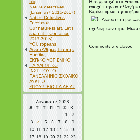
blog
Η συμμετοχή στο Erasmus
ενισχύει την ανταλλαγή 
Nature detectives
Κυρίως όμως, προσφέρει σ
(Erasmus+ 2015-2017)
Nature Detectives
Ακούστε τα podcast
Facebook
Our nature is art. Let's
σχολική κοινότητα. Μέσα 
share it. ( Comenius
2013-2015)
YOU ropeans
Comments are closed.
Δ/νση Α/θμιας Εκπ/σης
Ημαθίας
ΕΚΠ/ΚΟ ΛΟΓΙΣΜΙΚΟ
ΠΑΙΔΑΓΩΓΙΚΟ
ΙΝΣΤΙΤΟΥΤΟ
ΠΑΝΕΛΛΗΝΙΟ ΣΧΟΛΙΚΟ
ΔΥΚΤΙΟ
ΥΠΟΥΡΓΕΙΟ ΠΑΙΔΕΙΑΣ
Αύγουστος 2026
Δ
Τ
Τ
Π
Π
Σ
Κ
1
2
3
4
5
6
7
8
9
10
11
12
13
14
15
16
17
18
19
20
21
22
23