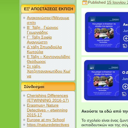
Published
15 Ιουνίου
ΕΞ' ΑΠΟΣΤΑΣΕΩΣ ΕΚΠ/ΣΗ
Ανακοινώσεις//Μένουμε
σπίτι
Β΄ Τάξη , Γιώργος
Γεωργιάδης
Γ΄ Τάξη Σοφία
Αναγνώστη
Δ΄τάξη Σπυριδούλα
Κωτούλα
Ε Τάξη – Κοντογουλίδης
Θεόδωρος
Στ τάξη,
Χατζηπαναγιωτίδου Κω/
να
Σύνδεσμοι
Cherishing Differences
(ETWINNING 2016-17)
Erasmus+ Nature
Detectives – etwinning
Ακούστε τa εδώ από την
2015-17
Europe at my School
Το σχολείο είναι ένας ζω
https://naturedetectives
εκπαιδευτικών και της σύ