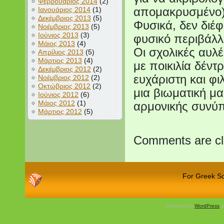
Φεβρουάριος 2014
(2)
Ιανουάριος 2014
(1)
απομακρυσμένο)
Δεκέμβριος 2013
(5)
Φυσικά, δεν διέ
Νοέμβριος 2013
(5)
Ιούνιος 2013
(3)
φυσικό περιβάλλ
Μάιος 2013
(4)
Οι σχολικές αυλέ
Απρίλιος 2013
(5)
Μάρτιος 2013
(4)
με ποικιλία δέν
Δεκέμβριος 2012
(2)
ευχάριστη και φι
Νοέμβριος 2012
(2)
Οκτώβριος 2012
(2)
μια βιωματική μα
Ιούνιος 2012
(6)
Μάιος 2012
(1)
αρμονικής συνύ
Μάρτιος 2012
(5)
Comments are cl
For Greek Sch
Powered by
WordPress
a