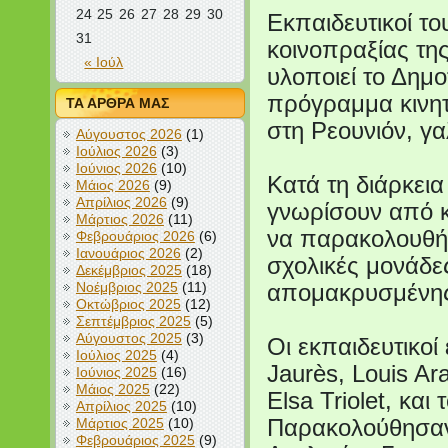
24
25
26
27
28
29
30
Εκπαιδευτικοί το
31
κοινοπραξίας τη
« Ιούλ
υλοποιεί το Δημο
πρόγραμμα κινητ
ΤΑ ΑΡΘΡΑ ΜΑΣ
στη Ρεουνιόν, γα
Αύγουστος 2026
(1)
Ιούλιος 2026
(3)
Ιούνιος 2026
(10)
Κατά τη διάρκεια
Μάιος 2026
(9)
Απρίλιος 2026
(9)
γνωρίσουν από κ
Μάρτιος 2026
(11)
να παρακολουθήσ
Φεβρουάριος 2026
(6)
Ιανουάριος 2026
(2)
σχολικές μονάδε
Δεκέμβριος 2025
(18)
Νοέμβριος 2025
(11)
απομακρυσμένης
Οκτώβριος 2025
(12)
Σεπτέμβριος 2025
(5)
Αύγουστος 2025
(3)
Οι εκπαιδευτικοί
Ιούλιος 2025
(4)
Jaurès, Louis Ar
Ιούνιος 2025
(16)
Μάιος 2025
(22)
Elsa Triolet, και
Απρίλιος 2025
(10)
Μάρτιος 2025
(10)
Παρακολούθησαν
Φεβρουάριος 2025
(9)