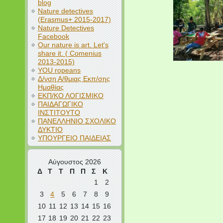
blog
Nature detectives
(Erasmus+ 2015-2017)
Nature Detectives
Facebook
Our nature is art. Let's
share it. ( Comenius
2013-2015)
YOU ropeans
Δ/νση Α/θμιας Εκπ/σης
Ημαθίας
ΕΚΠ/ΚΟ ΛΟΓΙΣΜΙΚΟ
ΠΑΙΔΑΓΩΓΙΚΟ
ΙΝΣΤΙΤΟΥΤΟ
ΠΑΝΕΛΛΗΝΙΟ ΣΧΟΛΙΚΟ
ΔΥΚΤΙΟ
ΥΠΟΥΡΓΕΙΟ ΠΑΙΔΕΙΑΣ
Αύγουστος 2026
Δ
Τ
Τ
Π
Π
Σ
Κ
1
2
3
4
5
6
7
8
9
10
11
12
13
14
15
16
17
18
19
20
21
22
23