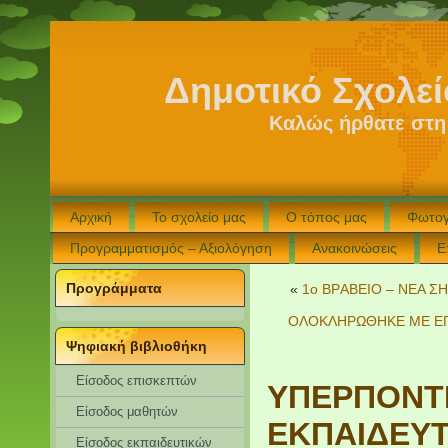
Δημοτικό Σχολε
Καλώς ήρθατε στη
Αρχική
Το σχολείο μας
Ο τόπος μας
Φωτογ
Προγραμματισμός – Αξιολόγηση
Ανακοινώσεις
Ε
Προγράμματα
«
1o BΡABEIO – ΝΕΑ Σ
ΟΛΟΚΛΗΡΩΘΗΚΕ ΜΕ ΕΠΙ
Ψηφιακή βιβλιοθήκη
Είσοδος επισκεπτών
ΥΠΕΡΠΟΝΤΙ
Eίσοδος μαθητών
ΕΚΠΑΙΔΕΥΤ
Είσοδος εκπαιδευτικών