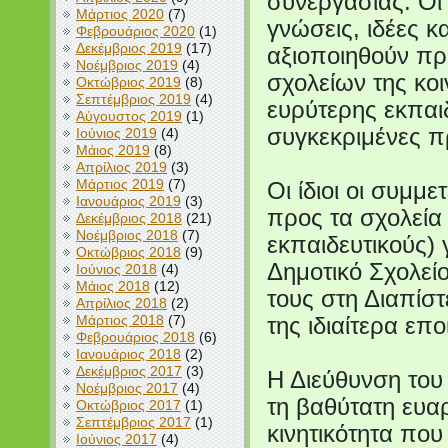
συνεργασίας. Οι
Μάρτιος 2020
(7)
γνώσεις, ιδέες κ
Φεβρουάριος 2020
(1)
Δεκέμβριος 2019
(17)
αξιοποιηθούν πρ
Νοέμβριος 2019
(4)
σχολείων της κοιν
Οκτώβριος 2019
(8)
Σεπτέμβριος 2019
(4)
ευρύτερης εκπαι
Αύγουστος 2019
(1)
συγκεκριμένες π
Ιούνιος 2019
(4)
Μάιος 2019
(8)
Απρίλιος 2019
(3)
Μάρτιος 2019
(7)
Οι ίδιοι οι συμμ
Ιανουάριος 2019
(3)
προς τα σχολεία 
Δεκέμβριος 2018
(21)
Νοέμβριος 2018
(7)
εκπαιδευτικούς) 
Οκτώβριος 2018
(9)
Δημοτικό Σχολεί
Ιούνιος 2018
(4)
Μάιος 2018
(12)
τους στη Διαπίσ
Απρίλιος 2018
(2)
Μάρτιος 2018
(7)
της ιδιαίτερα επ
Φεβρουάριος 2018
(6)
Ιανουάριος 2018
(2)
Δεκέμβριος 2017
(3)
Η Διεύθυνση του
Νοέμβριος 2017
(4)
τη βαθύτατη ευαρ
Οκτώβριος 2017
(1)
Σεπτέμβριος 2017
(1)
κινητικότητα που
Ιούνιος 2017
(4)