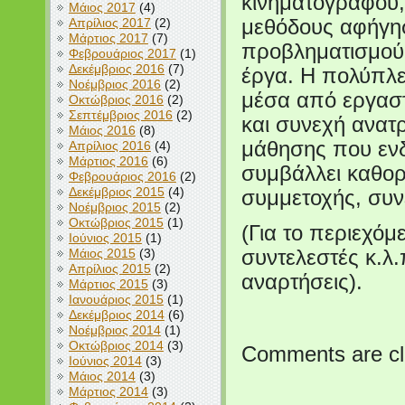
κινηματογράφου,
Μάιος 2017
(4)
Απρίλιος 2017
(2)
μεθόδους αφήγηση
Μάρτιος 2017
(7)
προβληματισμού
Φεβρουάριος 2017
(1)
Δεκέμβριος 2016
(7)
έργα. Η πολύπλε
Νοέμβριος 2016
(2)
μέσα από εργαστ
Οκτώβριος 2016
(2)
Σεπτέμβριος 2016
(2)
και συνεχή ανατ
Μάιος 2016
(8)
μάθησης που ενδ
Απρίλιος 2016
(4)
Μάρτιος 2016
(6)
συμβάλλει καθορ
Φεβρουάριος 2016
(2)
Δεκέμβριος 2015
(4)
συμμετοχής, συνε
Νοέμβριος 2015
(2)
Οκτώβριος 2015
(1)
(Για το περιεχόμ
Ιούνιος 2015
(1)
Μάιος 2015
(3)
συντελεστές κ.λ
Απρίλιος 2015
(2)
αναρτήσεις).
Μάρτιος 2015
(3)
Ιανουάριος 2015
(1)
Δεκέμβριος 2014
(6)
Νοέμβριος 2014
(1)
Οκτώβριος 2014
(3)
Comments are cl
Ιούνιος 2014
(3)
Μάιος 2014
(3)
Μάρτιος 2014
(3)