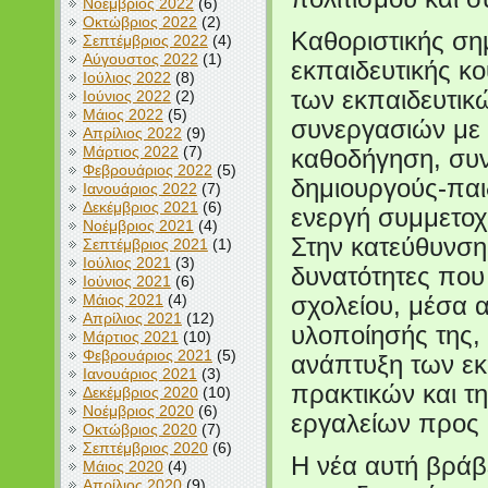
Νοέμβριος 2022
(6)
Οκτώβριος 2022
(2)
Καθοριστικής ση
Σεπτέμβριος 2022
(4)
Αύγουστος 2022
(1)
εκπαιδευτικής κ
Ιούλιος 2022
(8)
των εκπαιδευτικ
Ιούνιος 2022
(2)
Μάιος 2022
(5)
συνεργασιών με ε
Απρίλιος 2022
(9)
Μάρτιος 2022
(7)
καθοδήγηση, συν
Φεβρουάριος 2022
(5)
δημιουργούς-παι
Ιανουάριος 2022
(7)
Δεκέμβριος 2021
(6)
ενεργή συμμετοχ
Νοέμβριος 2021
(4)
Στην κατεύθυνση α
Σεπτέμβριος 2021
(1)
Ιούλιος 2021
(3)
δυνατότητες που
Ιούνιος 2021
(6)
Μάιος 2021
(4)
σχολείου, μέσα α
Απρίλιος 2021
(12)
υλοποίησής της,
Μάρτιος 2021
(10)
Φεβρουάριος 2021
(5)
ανάπτυξη των εκ
Ιανουάριος 2021
(3)
πρακτικών και τ
Δεκέμβριος 2020
(10)
Νοέμβριος 2020
(6)
εργαλείων προς
Οκτώβριος 2020
(7)
Σεπτέμβριος 2020
(6)
Η νέα αυτή βράβ
Μάιος 2020
(4)
Απρίλιος 2020
(9)