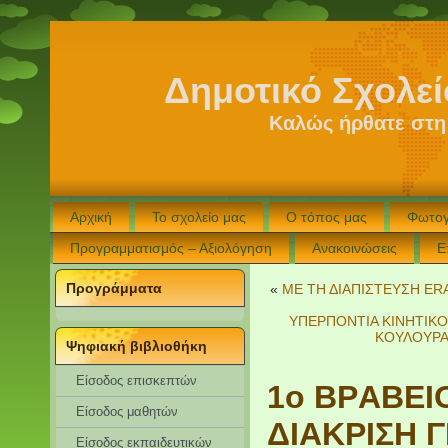
Δημοτικό Σχολε
Καλώς ήρθατε στη
Αρχική
Το σχολείο μας
Ο τόπος μας
Φωτογ
Προγραμματισμός – Αξιολόγηση
Ανακοινώσεις
Ε
Προγράμματα
«
ΜΕ ΤΗ ΔΙΑΠΙΣΤΕΥΣΗ ER
ΥΠΕΡΠΟΝΤΙΑ ΚΙΝΗΤΙΚΟ
ΚΟΥΛΟΥΡΑ
Ψηφιακή βιβλιοθήκη
Είσοδος επισκεπτών
1o BΡABEI
Eίσοδος μαθητών
ΔΙΑΚΡΙΣΗ 
Είσοδος εκπαιδευτικών