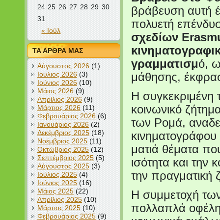
24
25
26
27
28
29
30
βράβευση αυτή έ
31
πολυετή επένδυσ
« Ιούλ
σχεδίων
Erasmu
κινηματογραφικ
ΤΑ ΑΡΘΡΑ ΜΑΣ
γραμματισμ
ό, 
Αύγουστος 2026
(1)
Ιούλιος 2026
(3)
μάθησης, έκφρασ
Ιούνιος 2026
(10)
Μάιος 2026
(9)
Η συγκεκριμένη τ
Απρίλιος 2026
(9)
κοινωνικό ζήτη
Μάρτιος 2026
(11)
Φεβρουάριος 2026
(6)
των Ρομά, αναδε
Ιανουάριος 2026
(2)
Δεκέμβριος 2025
(18)
κινηματογράφου ν
Νοέμβριος 2025
(11)
ματιά θέματα πο
Οκτώβριος 2025
(12)
Σεπτέμβριος 2025
(5)
ισότητα και την 
Αύγουστος 2025
(3)
την πραγματική 
Ιούλιος 2025
(4)
Ιούνιος 2025
(16)
Μάιος 2025
(22)
Η συμμετοχή των
Απρίλιος 2025
(10)
πολλαπλά οφέλη,
Μάρτιος 2025
(10)
Φεβρουάριος 2025
(9)