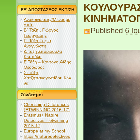
ΚΟΥΛΟΥΡΑΣ
ΕΞ' ΑΠΟΣΤΑΣΕΩΣ ΕΚΠ/ΣΗ
ΚΙΝΗΜΑΤΟ
Ανακοινώσεις//Μένουμε
σπίτι
Published
6 Ιο
Β΄ Τάξη , Γιώργος
Γεωργιάδης
Γ΄ Τάξη Σοφία
Αναγνώστη
Δ΄τάξη Σπυριδούλα
Κωτούλα
Ε Τάξη – Κοντογουλίδης
Θεόδωρος
Στ τάξη,
Χατζηπαναγιωτίδου Κω/
να
Σύνδεσμοι
Cherishing Differences
(ETWINNING 2016-17)
Erasmus+ Nature
Detectives – etwinning
2015-17
Europe at my School
https://naturedetectives