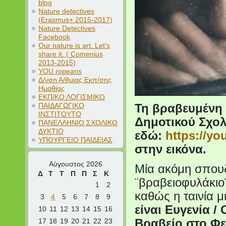
blog
Nature detectives
(Erasmus+ 2015-2017)
Nature Detectives
Facebook
Our nature is art. Let's
share it. ( Comenius
2013-2015)
YOU ropeans
Δ/νση Α/θμιας Εκπ/σης
Ημαθίας
ΕΚΠ/ΚΟ ΛΟΓΙΣΜΙΚΟ
ΠΑΙΔΑΓΩΓΙΚΟ
Τη βραβευμένη 
ΙΝΣΤΙΤΟΥΤΟ
Δημοτικού Σχολ
ΠΑΝΕΛΛΗΝΙΟ ΣΧΟΛΙΚΟ
ΔΥΚΤΙΟ
εδώ:
https://y
ΥΠΟΥΡΓΕΙΟ ΠΑΙΔΕΙΑΣ
στην εικόνα.
Αύγουστος 2026
Μία ακόμη σπουδ
Δ
Τ
Τ
Π
Π
Σ
Κ
¨βραβειοφυλάκιο
1
2
καθώς η ταινία μ
3
4
5
6
7
8
9
είναι Ευγενία /
10
11
12
13
14
15
16
17
18
19
20
21
22
23
Βραβείο στο Φ