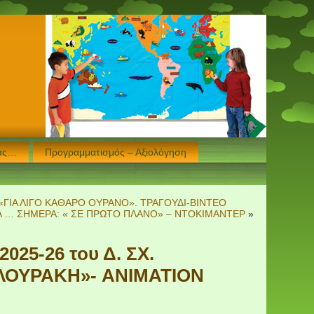
μας…
Προγραμματισμός – Αξιολόγηση
«ΓΙΑ ΛΙΓΟ ΚΑΘΑΡΟ ΟΥΡΑΝΟ». ΤΡΑΓΟΥΔΙ-ΒΙΝΤΕΟ
ΙΑ … ΣΗΜΕΡΑ: « ΣΕ ΠΡΩΤΟ ΠΛΑΝΟ» – ΝΤΟΚΙΜΑΝΤΕΡ
»
5-26 του Δ. ΣΧ.
ΛΟΥΡΑΚΗ»- ANIMATION