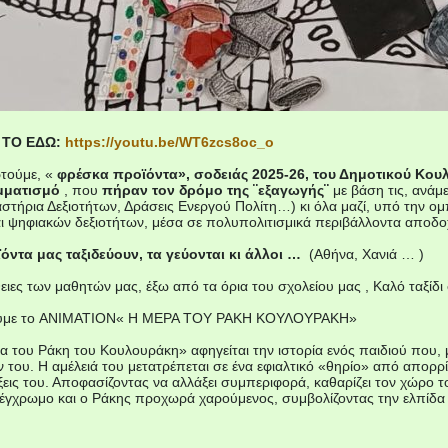
 ΤΟ ΕΔΩ:
https://youtu.be/WT6zcs8oc_o
ρτούμε, «
φρέσκα προϊόντα», σοδειάς 2025-26, του Δημοτικού Κου
μματισμό
, που
πήραν τον δρόμο της ¨εξαγωγής¨
με βάση τις, ανάμ
τήρια Δεξιοτήτων, Δράσεις Ενεργού Πολίτη…) κι όλα μαζί, υπό την ο
αι ψηφιακών δεξιοτήτων, μέσα σε πολυπολιτισμικά περιβάλλοντα αποδο
ϊόντα μας ταξιδεύουν, τα γεύονται κι άλλοι …
(Αθήνα, Χανιά … )
ειες των μαθητών μας, έξω από τα όρια του σχολείου μας , Καλό ταξί
ζουμε το ANIMATION« Η ΜΕΡΑ ΤΟΥ ΡΑΚΗ ΚΟΥΛΟΥΡΑΚΗ»
ρα του Ράκη του Κουλουράκη» αφηγείται την ιστορία ενός παιδιού που
 του. Η αμέλειά του μετατρέπεται σε ένα εφιαλτικό «θηρίο» από απορρίμ
ξεις του. Αποφασίζοντας να αλλάξει συμπεριφορά, καθαρίζει τον χώρο 
 έγχρωμο και ο Ράκης προχωρά χαρούμενος, συμβολίζοντας την ελπίδα 