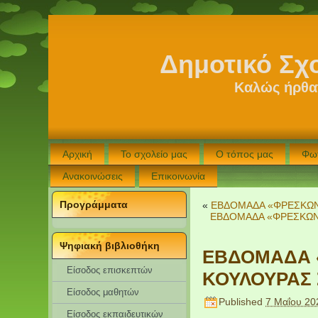
Δημοτικό Σχ
Καλώς ήρθατ
Αρχική
Το σχολείο μας
Ο τόπος μας
Φω
Ανακοινώσεις
Επικοινωνία
Προγράμματα
«
ΕΒΔΟΜΑΔΑ «ΦΡΕΣΚΩΝ 
ΕΒΔΟΜΑΔΑ «ΦΡΕΣΚΩΝ 
Ψηφιακή βιβλιοθήκη
ΕΒΔΟΜΑΔΑ «
Είσοδος επισκεπτών
ΚΟΥΛΟΥΡΑΣ 
Eίσοδος μαθητών
Published
7 Μαΐου 20
Είσοδος εκπαιδευτικών