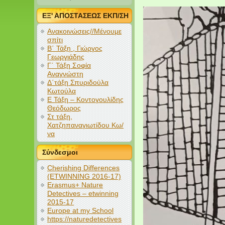
ΕΞ' ΑΠΟΣΤΑΣΕΩΣ ΕΚΠ/ΣΗ
Ανακοινώσεις//Μένουμε
σπίτι
Β΄ Τάξη , Γιώργος
Γεωργιάδης
Γ΄ Τάξη Σοφία
Αναγνώστη
Δ΄τάξη Σπυριδούλα
Κωτούλα
Ε Τάξη – Κοντογουλίδης
Θεόδωρος
Στ τάξη,
Χατζηπαναγιωτίδου Κω/
να
Σύνδεσμοι
Cherishing Differences
(ETWINNING 2016-17)
Erasmus+ Nature
Detectives – etwinning
2015-17
Europe at my School
https://naturedetectives