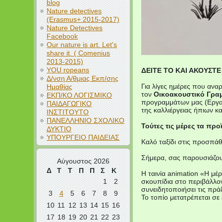
blog
Nature detectives
(Erasmus+ 2015-2017)
Nature Detectives
Facebook
Our nature is art. Let's
share it. ( Comenius
2013-2015)
YOU ropeans
ΔΕΙΤΕ ΤΟ ΚΑΙ ΑΚΟΥΣΤΕ
Δ/νση Α/θμιας Εκπ/σης
Για λίγες ημέρες που ανα
Ημαθίας
τον
Οικοακουστικό Γρα
ΕΚΠ/ΚΟ ΛΟΓΙΣΜΙΚΟ
προγραμμάτων μας (Εργασ
ΠΑΙΔΑΓΩΓΙΚΟ
της καλλιέργειας ήπιων κ
ΙΝΣΤΙΤΟΥΤΟ
ΠΑΝΕΛΛΗΝΙΟ ΣΧΟΛΙΚΟ
Τούτες τις μέρες τα προ
ΔΥΚΤΙΟ
ΥΠΟΥΡΓΕΙΟ ΠΑΙΔΕΙΑΣ
Καλό ταξίδι στις προσπάθ
Σήμερα, σας παρουσιά
Αύγουστος 2026
Δ
Τ
Τ
Π
Π
Σ
Κ
Η ταινία animation «Η μέ
1
2
σκουπίδια στο περιβάλλον
συνειδητοποιήσει τις πρά
3
4
5
6
7
8
9
Το τοπίο μετατρέπεται σε
10
11
12
13
14
15
16
17
18
19
20
21
22
23