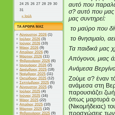
αυτό που παραλα
24
25
26
27
28
29
30
31
σ? αυτό που μας 
« Ιούλ
μας συντηρεί:
ΤΑ ΑΡΘΡΑ ΜΑΣ
το μαύρο που δίν
Αύγουστος 2026
(1)
το θνησιμαίο, αε
Ιούλιος 2026
(3)
Ιούνιος 2026
(10)
Τα παιδικά μας χ
Μάιος 2026
(9)
Απρίλιος 2026
(9)
Μάρτιος 2026
(11)
Απόγονοι, μιας 
Φεβρουάριος 2026
(6)
Ιανουάριος 2026
(2)
Ανάμεσα Βεργίνα
Δεκέμβριος 2025
(18)
Νοέμβριος 2025
(11)
Ζούμε σ? έναν τ
Οκτώβριος 2025
(12)
Σεπτέμβριος 2025
(5)
ανάμεσα στη Βερ
Αύγουστος 2025
(3)
Ιούλιος 2025
(4)
παρουσιάζει ζωή
Ιούνιος 2025
(16)
όπως μαρτυρά ο 
Μάιος 2025
(22)
Απρίλιος 2025
(10)
(Νικομήδειας) το
Μάρτιος 2025
(10)
προσχώσεις των 
Φεβρουάριος 2025
(9)