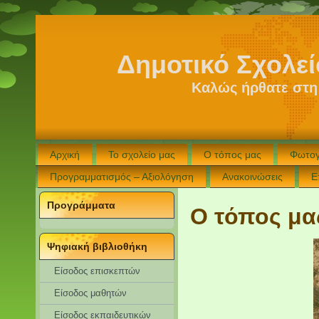
Δημοτικό Σχολε
Καλώς ήρθατε στη
Αρχική
Το σχολείο μας
Ο τόπος μας
Φωτογ
Προγραμματισμός – Αξιολόγηση
Ανακοινώσεις
Ε
Προγράμματα
Ο τόπος μα
Ψηφιακή βιβλιοθήκη
Είσοδος επισκεπτών
Eίσοδος μαθητών
Είσοδος εκπαιδευτικών