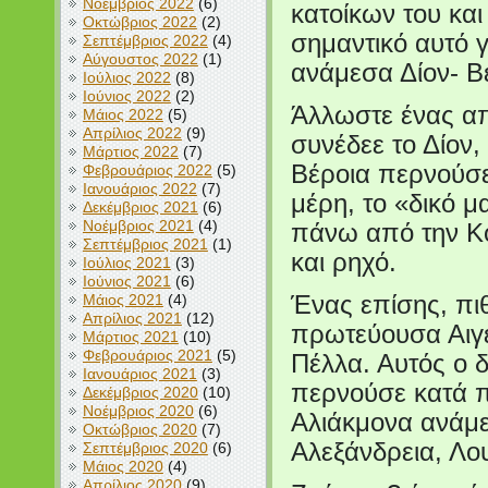
Νοέμβριος 2022
(6)
κατοίκων του και
Οκτώβριος 2022
(2)
σημαντικό αυτό 
Σεπτέμβριος 2022
(4)
Αύγουστος 2022
(1)
ανάμεσα Δίον- Β
Ιούλιος 2022
(8)
Ιούνιος 2022
(2)
Άλλωστε ένας απ
Μάιος 2022
(5)
Απρίλιος 2022
(9)
συνέδεε το Δίον,
Μάρτιος 2022
(7)
Βέροια περνούσε
Φεβρουάριος 2022
(5)
Ιανουάριος 2022
(7)
μέρη, το «δικό μ
Δεκέμβριος 2021
(6)
Νοέμβριος 2021
(4)
πάνω από την Κ
Σεπτέμβριος 2021
(1)
και ρηχό.
Ιούλιος 2021
(3)
Ιούνιος 2021
(6)
Μάιος 2021
(4)
Ένας επίσης, πιθ
Απρίλιος 2021
(12)
πρωτεύουσα Αιγ
Μάρτιος 2021
(10)
Φεβρουάριος 2021
(5)
Πέλλα. Αυτός ο 
Ιανουάριος 2021
(3)
περνούσε κατά π
Δεκέμβριος 2020
(10)
Νοέμβριος 2020
(6)
Αλιάκμονα ανάμε
Οκτώβριος 2020
(7)
Αλεξάνδρεια, Λο
Σεπτέμβριος 2020
(6)
Μάιος 2020
(4)
Απρίλιος 2020
(9)