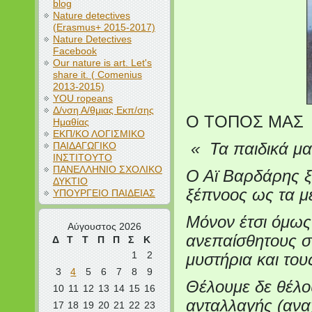
blog
Nature detectives
(Erasmus+ 2015-2017)
Nature Detectives
Facebook
Our nature is art. Let's
share it. ( Comenius
2013-2015)
YOU ropeans
Δ/νση Α/θμιας Εκπ/σης
Ο ΤΟΠΟΣ ΜΑΣ
Ημαθίας
ΕΚΠ/ΚΟ ΛΟΓΙΣΜΙΚΟ
ΠΑΙΔΑΓΩΓΙΚΟ
« Τα παιδικά μα
ΙΝΣΤΙΤΟΥΤΟ
ΠΑΝΕΛΛΗΝΙΟ ΣΧΟΛΙΚΟ
Ο Αϊ Βαρδάρης ξ
ΔΥΚΤΙΟ
ξέπνοος ως τα μ
ΥΠΟΥΡΓΕΙΟ ΠΑΙΔΕΙΑΣ
Μόνον έτσι όμως
Αύγουστος 2026
ανεπαίσθητους σ
Δ
Τ
Τ
Π
Π
Σ
Κ
1
2
μυστήρια και του
3
4
5
6
7
8
9
Θέλουμε δε θέλο
10
11
12
13
14
15
16
ανταλλαγής (ανα
17
18
19
20
21
22
23