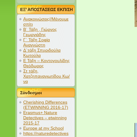
ΕΞ' ΑΠΟΣΤΑΣΕΩΣ ΕΚΠ/ΣΗ
Ανακοινώσεις//Μένουμε
σπίτι
Β΄ Τάξη , Γιώργος
Γεωργιάδης
Γ΄ Τάξη Σοφία
Αναγνώστη
Δ΄τάξη Σπυριδούλα
Κωτούλα
Ε Τάξη – Κοντογουλίδης
Θεόδωρος
Στ τάξη,
Χατζηπαναγιωτίδου Κω/
να
Σύνδεσμοι
Cherishing Differences
(ETWINNING 2016-17)
Erasmus+ Nature
Detectives – etwinning
2015-17
Europe at my School
https://naturedetectives